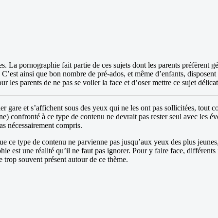
es. La pornographie fait partie de ces sujets dont les parents préfèrent g
… C’est ainsi que bon nombre de pré-ados, et même d’enfants, disposent d
les parents de ne pas se voiler la face et d’oser mettre ce sujet délicat
er gare et s’affichent sous des yeux qui ne les ont pas sollicitées, tout
eune) confronté à ce type de contenu ne devrait pas rester seul avec les év
pas nécessairement compris.
e que ce type de contenu ne parvienne pas jusqu’aux yeux des plus jeunes, l
ie est une réalité qu’il ne faut pas ignorer. Pour y faire face, différen
nce trop souvent présent autour de ce thème.