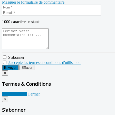
Masquer le formulaire de commentaire
1000
caractères restants
S'abonner
J'accepte les termes et conditions d'utilisation
Envoyer
Effacer
×
Termes & Conditions
Je suis d'accord
Fermer
×
S'abonner