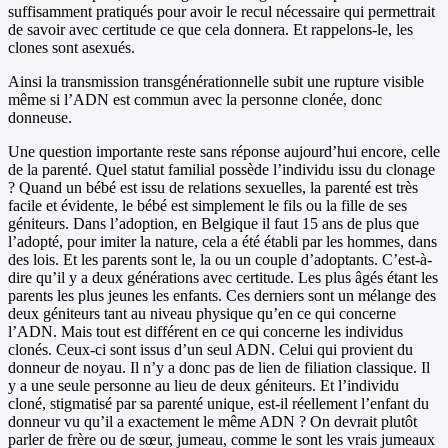
suffisamment pratiqués pour avoir le recul nécessaire qui permettrait
de savoir avec certitude ce que cela donnera. Et rappelons-le, les
clones sont asexués.
Ainsi la transmission transgénérationnelle subit une rupture visible
même si l’ADN est commun avec la personne clonée, donc
donneuse.
Une question importante reste sans réponse aujourd’hui encore, celle
de la parenté. Quel statut familial possède l’individu issu du clonage
? Quand un bébé est issu de relations sexuelles, la parenté est très
facile et évidente, le bébé est simplement le fils ou la fille de ses
géniteurs. Dans l’adoption, en Belgique il faut 15 ans de plus que
l’adopté, pour imiter la nature, cela a été établi par les hommes, dans
des lois. Et les parents sont le, la ou un couple d’adoptants. C’est-à-
dire qu’il y a deux générations avec certitude. Les plus âgés étant les
parents les plus jeunes les enfants. Ces derniers sont un mélange des
deux géniteurs tant au niveau physique qu’en ce qui concerne
l’ADN. Mais tout est différent en ce qui concerne les individus
clonés. Ceux-ci sont issus d’un seul ADN. Celui qui provient du
donneur de noyau. Il n’y a donc pas de lien de filiation classique. Il
y a une seule personne au lieu de deux géniteurs. Et l’individu
cloné, stigmatisé par sa parenté unique, est-il réellement l’enfant du
donneur vu qu’il a exactement le même ADN ? On devrait plutôt
parler de frère ou de sœur, jumeau, comme le sont les vrais jumeaux