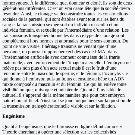
homozygotes. À la différence que, donneur et cloné, ils sont de deux
générations différentes. C’est un vrai casse-tête que la société devra
résoudre. Ainsi, le clonage va déconstruire toutes les constructions
sociales de la parenté, qui sont établies avant tout sur les liens du
sang et la transmission sexuée soit un individu masculin et un
individu féminin, et sexuelle par l’intermédiaire d’une relation. Les
transmissions transgénérationnelles dans ce type de clonage sont
complètement hors normes et anormales pour le sens commun. Du
point de vue visible, l’héritage transmis ne venant que d’une
personne, on pourrait rapprocher ceci des cas de PMA, dans
l’insémination artificielle avec donneur connu issu de la fratrie
maternelle, avec renforcement de l’image maternelle. L’embryon ne
relève pas non plus d’un acte sexuel mais il est le fruit d’une
rencontre entre le masculin, le sperme, et le féminin, l’ovocyte. Ce
qui donne à l’embryon puis au fœtus et ensuite au bébé un ADN
mixte composé du masculin et du féminin. Ce qui lui enlève toute
visibilité unique, univoque et unilatérale. Quant à l’invisible, le
culturel, il s’apprend de la même manière que pout tout embryon
naturel ou artificiel. Ainsi tout se joue uniquement sur la question de
la transmission transgénérationnelle visible et sur la filiation.
Eugénisme
Quant à l’eugénisme, que le Larousse en ligne définit comme «
Théorie cherchant à opérer une sélection sur les collectivités