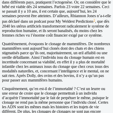
dans différents pays, pratiquent l’ectogenèse. Or, on considère que le
bébé est viable dès 24 semaines. Parfois 23 voire 22 semaines. Ceci
se passait il y a 10 ans, il est certain que, aujourd’hui, les 24
semaines peuvent être atteintes. D’ailleurs, Rhiannon Jones n’a-t-elle
3
pas déclaré dans un podcast pour My Weldest Predictions
, que dès
2040 les utérus artificiels transformeront radicalement le système de
reproduction humaine, et ils seront banalisés, du moins chez les
femmes riches vu l’énorme coût financier exigé par ce système.
Quatrièmement, évoquons le clonage de mammifères. De nombreux
mammifères sont aujourd’hui clonés dont des chats et des chiens
stigmatisés parce qu’ils ont, majoritairement, un œil affaibli ou une
oreille défaillante. Ainsi l’individu issu du clonage humain est en
incertitude concernant sa viabilité, en effet il y a plus de mortalité
infantile chez les animaux issus du clonage que chez ceux issus des
modalités naturelles, et, concernant l’intelligence et le mental, on ne
sait rien. Après Dolly, des ovins et des bovins, il n’y a qu’un pas
pour passer aux mammifères humains.
Cinquièmement, qu’en est-il de l’immortalité ? C’est un leurre ou
une erreur de croire que le clonage permettrait à un individu
d’acquérir l’immortalité par le fait de perpétuer le même, puisque le
clonage ne rend pas la même personne que l’individu cloné. Certes
les ADN sont les mêmes mais les histoires et les trajets de vie
diffèrent. De plus, les clonages de clonages ne sont pas encore