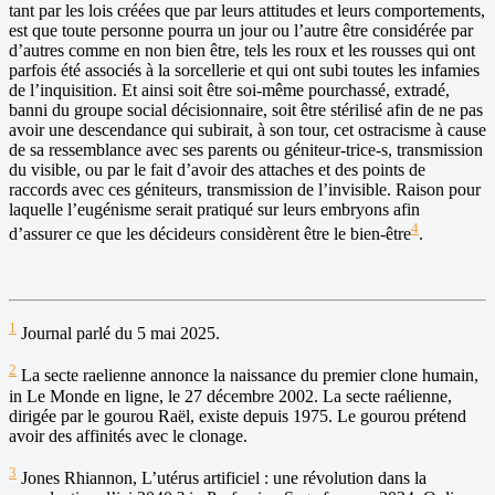
tant par les lois créées que par leurs attitudes et leurs comportements,
est que toute personne pourra un jour ou l’autre être considérée par
d’autres comme en non bien être, tels les roux et les rousses qui ont
parfois été associés à la sorcellerie et qui ont subi toutes les infamies
de l’inquisition. Et ainsi soit être soi-même pourchassé, extradé,
banni du groupe social décisionnaire, soit être stérilisé afin de ne pas
avoir une descendance qui subirait, à son tour, cet ostracisme à cause
de sa ressemblance avec ses parents ou géniteur-trice-s, transmission
du visible, ou par le fait d’avoir des attaches et des points de
raccords avec ces géniteurs, transmission de l’invisible. Raison pour
laquelle l’eugénisme serait pratiqué sur leurs embryons afin
4
d’assurer ce que les décideurs considèrent être le bien-être
.
1
Journal parlé du 5 mai 2025.
2
La secte raelienne annonce la naissance du premier clone humain,
in Le Monde en ligne, le 27 décembre 2002. La secte raélienne,
dirigée par le gourou Raël, existe depuis 1975. Le gourou prétend
avoir des affinités avec le clonage.
3
Jones Rhiannon, L’utérus artificiel : une révolution dans la