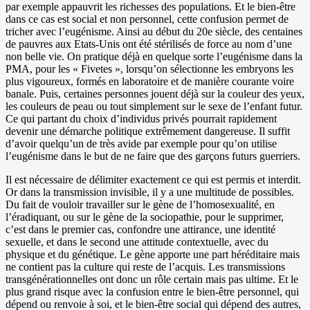
par exemple appauvrit les richesses des populations. Et le bien-être
dans ce cas est social et non personnel, cette confusion permet de
tricher avec l’eugénisme. Ainsi au début du 20e siècle, des centaines
de pauvres aux Etats-Unis ont été stérilisés de force au nom d’une
non belle vie. On pratique déjà en quelque sorte l’eugénisme dans la
PMA, pour les « Fivetes », lorsqu’on sélectionne les embryons les
plus vigoureux, formés en laboratoire et de manière courante voire
banale. Puis, certaines personnes jouent déjà sur la couleur des yeux,
les couleurs de peau ou tout simplement sur le sexe de l’enfant futur.
Ce qui partant du choix d’individus privés pourrait rapidement
devenir une démarche politique extrêmement dangereuse. Il suffit
d’avoir quelqu’un de très avide par exemple pour qu’on utilise
l’eugénisme dans le but de ne faire que des garçons futurs guerriers.
Il est nécessaire de délimiter exactement ce qui est permis et interdit.
Or dans la transmission invisible, il y a une multitude de possibles.
Du fait de vouloir travailler sur le gène de l’homosexualité, en
l’éradiquant, ou sur le gène de la sociopathie, pour le supprimer,
c’est dans le premier cas, confondre une attirance, une identité
sexuelle, et dans le second une attitude contextuelle, avec du
physique et du génétique. Le gène apporte une part héréditaire mais
ne contient pas la culture qui reste de l’acquis. Les transmissions
transgénérationnelles ont donc un rôle certain mais pas ultime. Et le
plus grand risque avec la confusion entre le bien-être personnel, qui
dépend ou renvoie à soi, et le bien-être social qui dépend des autres,