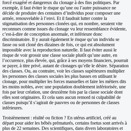
forcé exagéré et dangereux du clonage à des fins politiques. Par
exemple, il faut éviter le risque qu’une ou l’autre puissance ne
décide de produire des centaines d’individus pour composer une
armée, renouvelable à l’envi. Et il faudrait lutter contre la
stigmatisation des personnes clonées qui, en nombre, seraient vite
reconnues comme issues du clonage vu leur ressemblance évidente,
c’est-à-dire de conception anormale, et inférieure donc
discriminatoire. Il y aurait également le risque qu’un individu se
fasse ou soit cloné des dizaines de fois, ce qui est absolument
impossible avec la reproduction naturelle. Il faut éviter aussi le
risque de voir grossir une classe sociale plutôt qu’une autre, en
l’occurence, plus élevée, qui, grâce à ses moyens financiers, pourrait
se payer, à titre privé, autant de clonages qu’elle le désire. Séparation
des classes. Ou, au contraire, voir les classes supérieures multiplier
les personnes des classes sociales les plus basses en utilisant le
clonage, pour multiplier les forces manuelles et faire les métiers dits
les moins nobles, avec une population doublement infériorisée, une
fois par leur création, une deuxième fois par la classe sociale dont
elles sont originaires. Et cela sans aucun remord ni culpabilité de
classes puisqu’il s’agirait de pauvres ou de personnes de classes
inférieures.
Troisièmement : réalité ou fiction ? En utérus artificiel, créé au
départ pour aider les bébés prématurés, certains foetus sont arrivés à
plus de 22 semaines. Des scientifiques, dans divers laboratoires et