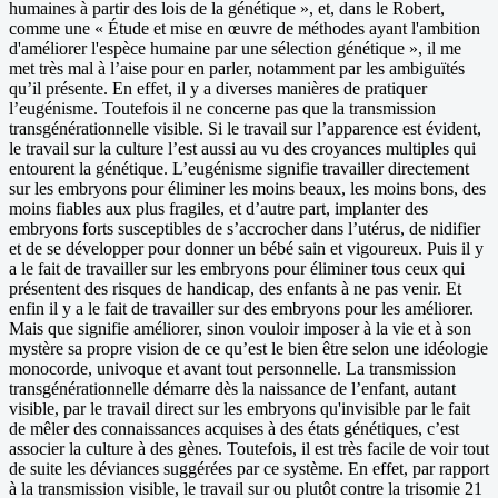
humaines à partir des lois de la génétique », et, dans le Robert,
comme une « Étude et mise en œuvre de méthodes ayant l'ambition
d'améliorer l'espèce humaine par une sélection génétique », il me
met très mal à l’aise pour en parler, notamment par les ambiguïtés
qu’il présente. En effet, il y a diverses manières de pratiquer
l’eugénisme. Toutefois il ne concerne pas que la transmission
transgénérationnelle visible. Si le travail sur l’apparence est évident,
le travail sur la culture l’est aussi au vu des croyances multiples qui
entourent la génétique. L’eugénisme signifie travailler directement
sur les embryons pour éliminer les moins beaux, les moins bons, des
moins fiables aux plus fragiles, et d’autre part, implanter des
embryons forts susceptibles de s’accrocher dans l’utérus, de nidifier
et de se développer pour donner un bébé sain et vigoureux. Puis il y
a le fait de travailler sur les embryons pour éliminer tous ceux qui
présentent des risques de handicap, des enfants à ne pas venir. Et
enfin il y a le fait de travailler sur des embryons pour les améliorer.
Mais que signifie améliorer, sinon vouloir imposer à la vie et à son
mystère sa propre vision de ce qu’est le bien être selon une idéologie
monocorde, univoque et avant tout personnelle. La transmission
transgénérationnelle démarre dès la naissance de l’enfant, autant
visible, par le travail direct sur les embryons qu'invisible par le fait
de mêler des connaissances acquises à des états génétiques, c’est
associer la culture à des gènes. Toutefois, il est très facile de voir tout
de suite les déviances suggérées par ce système. En effet, par rapport
à la transmission visible, le travail sur ou plutôt contre la trisomie 21