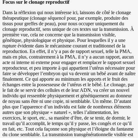
Focus sur le clonage reproductif
Dans la réflexion qui nous intéresse ici, laissons de côté le clonage
thérapeutique (clonage séquencé pour, par exemple, produire des
tissus pour greffes de peau), pour nous occuper uniquement du
clonage reproductif, sens unique de ces textes sur la transmission. À
première vue, cela ne concerne que la transmission visible,
génétique, physiologique et physique. Pour lesquelles il y a une
rupture évidente dans le mécanisme courant et traditionnel de la
reproduction. En effet, il n’y a pas de rapport sexuel, telle la PMA,
mais en plus, contrairement à la PMA, il n’y a aucun rapport, aucun
acte ni interne ni externe pour engager et remplacer le rapport sexuel
reproducteur, et peu importe à qui appartient l’utérus nécessaire pour
faire se développer l’embryon qui va devenir un bébé avant de naître
finalement. Ce qui apporte au minimum les apports et le fruit des
échanges entre la possesseuse de l’utérus et le bébé. Le clonage, par
le fait de se servir des cellules et de leur ADN, va créer un nouvel
individu qui ressemble physiquement et génétiquement au donneur
de noyau sans être ni une copie, ni semblable. Un même. D’autant
plus que l’apparence d’un individu est faite de nombreux éléments
autres que son physique « naturel », telles l’alimentation, les
exercices, le sport, etc., sa manière d’être, de se tenir, de dormir, le
travail qu’il accomplit, le temps qu’il y passe, les congés et ce qu’il
en fait, etc. Tout cela façonne son physique et l’éloigne du fantasme
du clone semblable. La transmission transgénérationnelle visible est