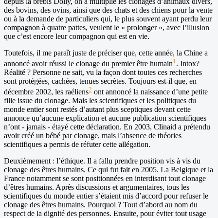
depuis la brebis Dolly, on a multiplié les clonages d’animaux divers,
des bovins, des ovins, ainsi que des chats et des chiens pour la vente
ou à la demande de particuliers qui, le plus souvent ayant perdu leur
compagnon à quatre pattes, veulent le « prolonger », avec l’illusion
que c’est encore leur compagnon qui est en vie.
Toutefois, il me paraît juste de préciser que, cette année, la Chine a
1
annoncé avoir réussi le clonage du premier être humain
. Intox?
Réalité ? Personne ne sait, vu la façon dont toutes ces recherches
sont protégées, cachées, tenues secrètes. Toujours est-il que, en
2
décembre 2002, les raéliens
ont annoncé la naissance d’une petite
fille issue du clonage. Mais les scientifiques et les politiques du
monde entier sont restés d’autant plus sceptiques devant cette
annonce qu’aucune explication et aucune publication scientifiques
n’ont - jamais - étayé cette déclaration. En 2003, Clinaid a prétendu
avoir créé un bébé par clonage, mais l’absence de théories
scientifiques a permis de réfuter cette allégation.
Deuxièmement : l’éthique. Il a fallu prendre position vis à vis du
clonage des êtres humains. Ce qui fut fait en 2005. La Belgique et la
France notamment se sont positionnées en interdisant tout clonage
d’êtres humains. Après discussions et argumentaires, tous les
scientifiques du monde entier s’étaient mis d’accord pour refuser le
clonage des êtres humains. Pourquoi ? Tout d’abord au nom du
respect de la dignité des personnes. Ensuite, pour éviter tout usage