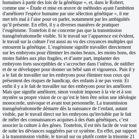
humaines à partir des lois de la génétique », et, dans le Robert,
comme une « Étude et mise en œuvre de méthodes ayant l'ambition
d'améliorer l'espèce humaine par une sélection génétique », il me
met très mal à l’aise pour en parler, notamment par les ambiguïtés
qu’il présente. En effet, il y a diverses manières de pratiquer
l’eugénisme. Toutefois il ne concerne pas que la transmission
transgénérationnelle visible. Si le travail sur l’apparence est évident,
le travail sur la culture l’est aussi au vu des croyances multiples qui
entourent la génétique. L’eugénisme signifie travailler directement
sur les embryons pour éliminer les moins beaux, les moins bons, des
moins fiables aux plus fragiles, et d’autre part, implanter des
embryons forts susceptibles de s’accrocher dans l’utérus, de nidifier
et de se développer pour donner un bébé sain et vigoureux. Puis il y
a le fait de travailler sur les embryons pour éliminer tous ceux qui
présentent des risques de handicap, des enfants à ne pas venir. Et
enfin il y a le fait de travailler sur des embryons pour les améliorer.
Mais que signifie améliorer, sinon vouloir imposer à la vie et à son
mystère sa propre vision de ce qu’est le bien être selon une idéologie
monocorde, univoque et avant tout personnelle. La transmission
transgénérationnelle démarre dès la naissance de l’enfant, autant
visible, par le travail direct sur les embryons qu'invisible par le fait
de mêler des connaissances acquises à des états génétiques, c’est
associer la culture à des gènes. Toutefois, il est très facile de voir tout
de suite les déviances suggérées par ce système. En effet, par rapport
à la transmission visible, le travail sur ou plutôt contre la trisomie 21