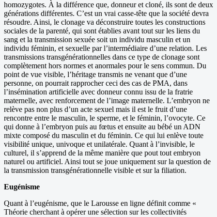
homozygotes. À la différence que, donneur et cloné, ils sont de deux
générations différentes. C’est un vrai casse-tête que la société devra
résoudre. Ainsi, le clonage va déconstruire toutes les constructions
sociales de la parenté, qui sont établies avant tout sur les liens du
sang et la transmission sexuée soit un individu masculin et un
individu féminin, et sexuelle par l’intermédiaire d’une relation. Les
transmissions transgénérationnelles dans ce type de clonage sont
complètement hors normes et anormales pour le sens commun. Du
point de vue visible, l’héritage transmis ne venant que d’une
personne, on pourrait rapprocher ceci des cas de PMA, dans
l’insémination artificielle avec donneur connu issu de la fratrie
maternelle, avec renforcement de l’image maternelle. L’embryon ne
relève pas non plus d’un acte sexuel mais il est le fruit d’une
rencontre entre le masculin, le sperme, et le féminin, l’ovocyte. Ce
qui donne à l’embryon puis au fœtus et ensuite au bébé un ADN
mixte composé du masculin et du féminin. Ce qui lui enlève toute
visibilité unique, univoque et unilatérale. Quant à l’invisible, le
culturel, il s’apprend de la même manière que pout tout embryon
naturel ou artificiel. Ainsi tout se joue uniquement sur la question de
la transmission transgénérationnelle visible et sur la filiation.
Eugénisme
Quant à l’eugénisme, que le Larousse en ligne définit comme «
Théorie cherchant à opérer une sélection sur les collectivités