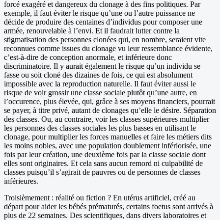
forcé exagéré et dangereux du clonage à des fins politiques. Par
exemple, il faut éviter le risque qu’une ou l’autre puissance ne
décide de produire des centaines d’individus pour composer une
armée, renouvelable à l’envi. Et il faudrait lutter contre la
stigmatisation des personnes clonées qui, en nombre, seraient vite
reconnues comme issues du clonage vu leur ressemblance évidente,
c’est-à-dire de conception anormale, et inférieure donc
discriminatoire. Il y aurait également le risque qu’un individu se
fasse ou soit cloné des dizaines de fois, ce qui est absolument
impossible avec la reproduction naturelle. Il faut éviter aussi le
risque de voir grossir une classe sociale plutôt qu’une autre, en
l’occurence, plus élevée, qui, grâce à ses moyens financiers, pourrait
se payer, à titre privé, autant de clonages qu’elle le désire. Séparation
des classes. Ou, au contraire, voir les classes supérieures multiplier
les personnes des classes sociales les plus basses en utilisant le
clonage, pour multiplier les forces manuelles et faire les métiers dits
les moins nobles, avec une population doublement infériorisée, une
fois par leur création, une deuxième fois par la classe sociale dont
elles sont originaires. Et cela sans aucun remord ni culpabilité de
classes puisqu’il s’agirait de pauvres ou de personnes de classes
inférieures.
Troisièmement : réalité ou fiction ? En utérus artificiel, créé au
départ pour aider les bébés prématurés, certains foetus sont arrivés à
plus de 22 semaines. Des scientifiques, dans divers laboratoires et