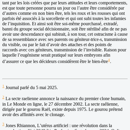
tant par les lois créées que par leurs attitudes et leurs comportements,
est que toute personne pourra un jour ou l’autre être considérée par
d’autres comme en non bien être, tels les roux et les rousses qui ont
parfois été associés à la sorcellerie et qui ont subi toutes les infamies
de l’inquisition. Et ainsi soit être soi-même pourchassé, extradé,
banni du groupe social décisionnaire, soit être stérilisé afin de ne pas
avoir une descendance qui subirait, à son tour, cet ostracisme à cause
de sa ressemblance avec ses parents ou géniteur-trice-s, transmission
du visible, ou par le fait d’avoir des attaches et des points de
raccords avec ces géniteurs, transmission de l’invisible. Raison pour
laquelle l’eugénisme serait pratiqué sur leurs embryons afin
4
d’assurer ce que les décideurs considèrent être le bien-être
.
1
Journal parlé du 5 mai 2025.
2
La secte raelienne annonce la naissance du premier clone humain,
in Le Monde en ligne, le 27 décembre 2002. La secte raélienne,
dirigée par le gourou Raël, existe depuis 1975. Le gourou prétend
avoir des affinités avec le clonage.
3
Jones Rhiannon, L’utérus artificiel : une révolution dans la