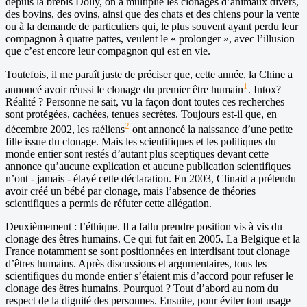
depuis la brebis Dolly, on a multiplié les clonages d’animaux divers,
des bovins, des ovins, ainsi que des chats et des chiens pour la vente
ou à la demande de particuliers qui, le plus souvent ayant perdu leur
compagnon à quatre pattes, veulent le « prolonger », avec l’illusion
que c’est encore leur compagnon qui est en vie.
Toutefois, il me paraît juste de préciser que, cette année, la Chine a
1
annoncé avoir réussi le clonage du premier être humain
. Intox?
Réalité ? Personne ne sait, vu la façon dont toutes ces recherches
sont protégées, cachées, tenues secrètes. Toujours est-il que, en
2
décembre 2002, les raéliens
ont annoncé la naissance d’une petite
fille issue du clonage. Mais les scientifiques et les politiques du
monde entier sont restés d’autant plus sceptiques devant cette
annonce qu’aucune explication et aucune publication scientifiques
n’ont - jamais - étayé cette déclaration. En 2003, Clinaid a prétendu
avoir créé un bébé par clonage, mais l’absence de théories
scientifiques a permis de réfuter cette allégation.
Deuxièmement : l’éthique. Il a fallu prendre position vis à vis du
clonage des êtres humains. Ce qui fut fait en 2005. La Belgique et la
France notamment se sont positionnées en interdisant tout clonage
d’êtres humains. Après discussions et argumentaires, tous les
scientifiques du monde entier s’étaient mis d’accord pour refuser le
clonage des êtres humains. Pourquoi ? Tout d’abord au nom du
respect de la dignité des personnes. Ensuite, pour éviter tout usage