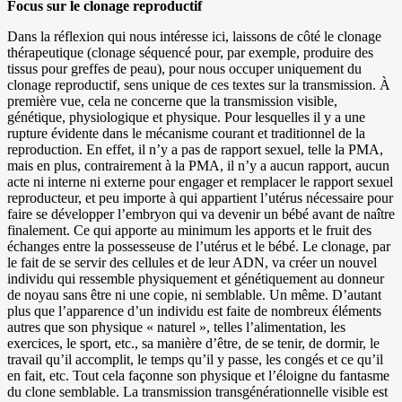
Focus sur le clonage reproductif
Dans la réflexion qui nous intéresse ici, laissons de côté le clonage
thérapeutique (clonage séquencé pour, par exemple, produire des
tissus pour greffes de peau), pour nous occuper uniquement du
clonage reproductif, sens unique de ces textes sur la transmission. À
première vue, cela ne concerne que la transmission visible,
génétique, physiologique et physique. Pour lesquelles il y a une
rupture évidente dans le mécanisme courant et traditionnel de la
reproduction. En effet, il n’y a pas de rapport sexuel, telle la PMA,
mais en plus, contrairement à la PMA, il n’y a aucun rapport, aucun
acte ni interne ni externe pour engager et remplacer le rapport sexuel
reproducteur, et peu importe à qui appartient l’utérus nécessaire pour
faire se développer l’embryon qui va devenir un bébé avant de naître
finalement. Ce qui apporte au minimum les apports et le fruit des
échanges entre la possesseuse de l’utérus et le bébé. Le clonage, par
le fait de se servir des cellules et de leur ADN, va créer un nouvel
individu qui ressemble physiquement et génétiquement au donneur
de noyau sans être ni une copie, ni semblable. Un même. D’autant
plus que l’apparence d’un individu est faite de nombreux éléments
autres que son physique « naturel », telles l’alimentation, les
exercices, le sport, etc., sa manière d’être, de se tenir, de dormir, le
travail qu’il accomplit, le temps qu’il y passe, les congés et ce qu’il
en fait, etc. Tout cela façonne son physique et l’éloigne du fantasme
du clone semblable. La transmission transgénérationnelle visible est