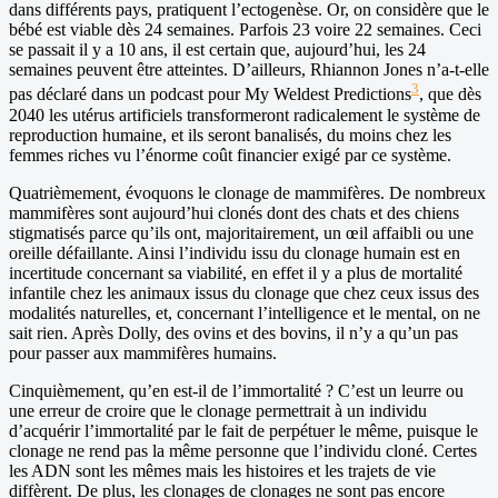
dans différents pays, pratiquent l’ectogenèse. Or, on considère que le
bébé est viable dès 24 semaines. Parfois 23 voire 22 semaines. Ceci
se passait il y a 10 ans, il est certain que, aujourd’hui, les 24
semaines peuvent être atteintes. D’ailleurs, Rhiannon Jones n’a-t-elle
3
pas déclaré dans un podcast pour My Weldest Predictions
, que dès
2040 les utérus artificiels transformeront radicalement le système de
reproduction humaine, et ils seront banalisés, du moins chez les
femmes riches vu l’énorme coût financier exigé par ce système.
Quatrièmement, évoquons le clonage de mammifères. De nombreux
mammifères sont aujourd’hui clonés dont des chats et des chiens
stigmatisés parce qu’ils ont, majoritairement, un œil affaibli ou une
oreille défaillante. Ainsi l’individu issu du clonage humain est en
incertitude concernant sa viabilité, en effet il y a plus de mortalité
infantile chez les animaux issus du clonage que chez ceux issus des
modalités naturelles, et, concernant l’intelligence et le mental, on ne
sait rien. Après Dolly, des ovins et des bovins, il n’y a qu’un pas
pour passer aux mammifères humains.
Cinquièmement, qu’en est-il de l’immortalité ? C’est un leurre ou
une erreur de croire que le clonage permettrait à un individu
d’acquérir l’immortalité par le fait de perpétuer le même, puisque le
clonage ne rend pas la même personne que l’individu cloné. Certes
les ADN sont les mêmes mais les histoires et les trajets de vie
diffèrent. De plus, les clonages de clonages ne sont pas encore