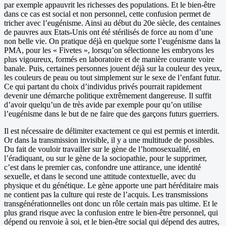
par exemple appauvrit les richesses des populations. Et le bien-être
dans ce cas est social et non personnel, cette confusion permet de
tricher avec l’eugénisme. Ainsi au début du 20e siècle, des centaines
de pauvres aux Etats-Unis ont été stérilisés de force au nom d’une
non belle vie. On pratique déjà en quelque sorte l’eugénisme dans la
PMA, pour les « Fivetes », lorsqu’on sélectionne les embryons les
plus vigoureux, formés en laboratoire et de manière courante voire
banale. Puis, certaines personnes jouent déjà sur la couleur des yeux,
les couleurs de peau ou tout simplement sur le sexe de l’enfant futur.
Ce qui partant du choix d’individus privés pourrait rapidement
devenir une démarche politique extrêmement dangereuse. Il suffit
d’avoir quelqu’un de très avide par exemple pour qu’on utilise
l’eugénisme dans le but de ne faire que des garçons futurs guerriers.
Il est nécessaire de délimiter exactement ce qui est permis et interdit.
Or dans la transmission invisible, il y a une multitude de possibles.
Du fait de vouloir travailler sur le gène de l’homosexualité, en
l’éradiquant, ou sur le gène de la sociopathie, pour le supprimer,
c’est dans le premier cas, confondre une attirance, une identité
sexuelle, et dans le second une attitude contextuelle, avec du
physique et du génétique. Le gène apporte une part héréditaire mais
ne contient pas la culture qui reste de l’acquis. Les transmissions
transgénérationnelles ont donc un rôle certain mais pas ultime. Et le
plus grand risque avec la confusion entre le bien-être personnel, qui
dépend ou renvoie à soi, et le bien-être social qui dépend des autres,