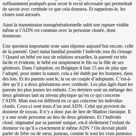
suffisamment pratiqués pour avoir le recul nécessaire qui permettrait
de savoir avec certitude ce que cela donnera. Et rappelons-le, les
clones sont asexués.
Ainsi la transmission transgénérationnelle subit une rupture visible
même si l’ADN est commun avec la personne clonée, donc
donneuse.
Une question importante reste sans réponse aujourd’hui encore, celle
de la parenté. Quel statut familial possède l’individu issu du clonage
? Quand un bébé est issu de relations sexuelles, la parenté est très
facile et évidente, le bébé est simplement le fils ou la fille de ses
géniteurs. Dans l’adoption, en Belgique il faut 15 ans de plus que
l’adopté, pour imiter la nature, cela a été établi par les hommes, dans
des lois. Et les parents sont le, la ou un couple d’adoptants. C’est-à-
dire qu’il y a deux générations avec certitude. Les plus âgés étant les
parents les plus jeunes les enfants. Ces derniers sont un mélange des
deux géniteurs tant au niveau physique qu’en ce qui concerne
l’ADN. Mais tout est différent en ce qui concerne les individus
clonés. Ceux-ci sont issus d’un seul ADN. Celui qui provient du
donneur de noyau. Il n’y a donc pas de lien de filiation classique. Il
y a une seule personne au lieu de deux géniteurs. Et l’individu
cloné, stigmatisé par sa parenté unique, est-il réellement l’enfant du
donneur vu qu’il a exactement le même ADN ? On devrait plutôt
parler de frère ou de sœur, jumeau, comme le sont les vrais jumeaux