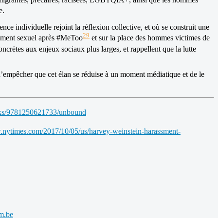
e.
nce individuelle rejoint la réflexion collective, et où se construit une
29
ntement sexuel après #MeToo
et sur la place des hommes victimes de
oncrètes aux enjeux sociaux plus larges, et rappellent que la lutte
 d’empêcher que cet élan se réduise à un moment médiatique et de le
ooks/9781250621733/unbound
.nytimes.com/2017/10/05/us/harvey-weinstein-harassment-
um.be