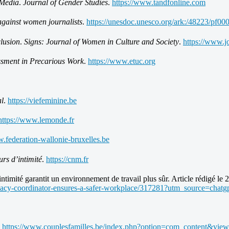
 Media
.
Journal of Gender Studies
.
https://www.tandfonline.com
 against women journalists
.
https://unesdoc.unesco.org/ark:/48223/pf0
clusion
.
Signs: Journal of Women in Culture and Society
.
https://www.j
sment in Precarious Work
.
https://www.etuc.org
al
.
https://viefeminine.be
https://www.lemonde.fr
w.federation-wallonie-bruxelles.be
rs d’intimité
.
https://cnm.fr
ité garantit un environnement de travail plus sûr. Article rédigé le 2
macy-coordinator-ensures-a-safer-workplace/317281?utm_source=chatg
.
https://www.couplesfamilles.be/index.php?option=com_content&view