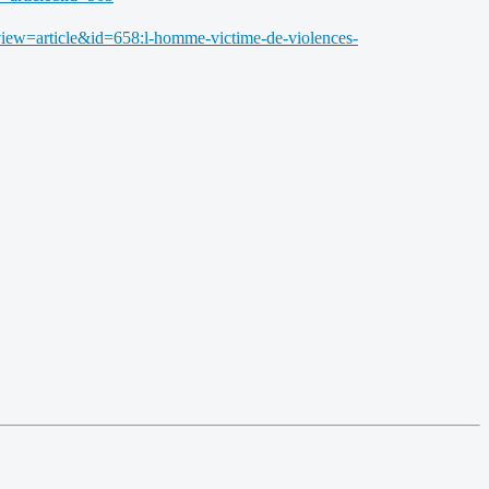
iew=article&id=658:l-homme-victime-de-violences-