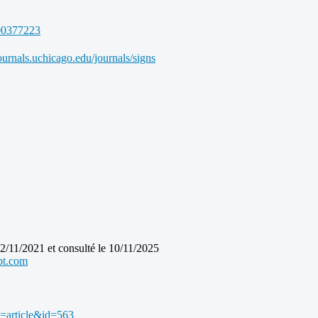
000377223
ournals.uchicago.edu/journals/signs
2/11/2021 et consulté le 10/11/2025
pt.com
=article&id=563