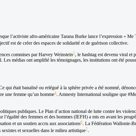
l’activiste afro-américaine Tarana Burke lance l’expression « Me Too 
jectif est de créer des espaces de solidarité et de guérison collective.
2
lences commises par Harvey Weinstein
, le hashtag est devenu viral et 
es médias ont amplifié les témoignages, les institutions ont été poussée
e. Ce qui était banalisé ou relégué à la sphère privée a été nommé, dén
4
d’être une femme qu’un homme
. Amnesty International souligne que #MeT
litiques publiques. Le Plan d’action national de lutte contre les violenc
ur l’égalité des femmes et des hommes (IEFH) a mis en avant les progrès
6
isation et un soutien accru aux associations
. La Fédération Wallonie-Bru
7
xistes et sexuelles dans le milieu artistique
.