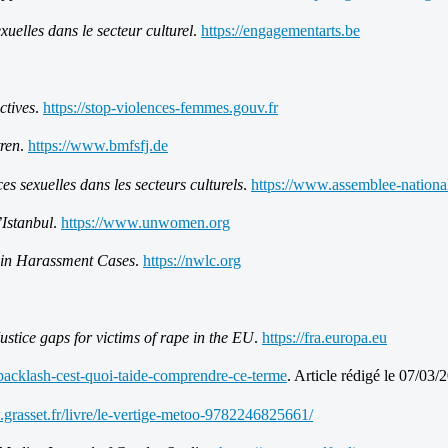
exuelles dans le secteur culturel
.
https://engagementarts.be
ctives
.
https://stop-violences-femmes.gouv.fr
tren
.
https://www.bmfsfj.de
es sexuelles dans les secteurs culturels
.
https://www.assemblee-national
’Istanbul
.
https://www.unwomen.org
 in Harassment Cases
.
https://nwlc.org
ustice gaps for victims of rape in the EU
.
https://fra.europa.eu
le-backlash-cest-quoi-taide-comprendre-ce-terme
. Article rédigé le 07/03/
.grasset.fr/livre/le-vertige-metoo-9782246825661/