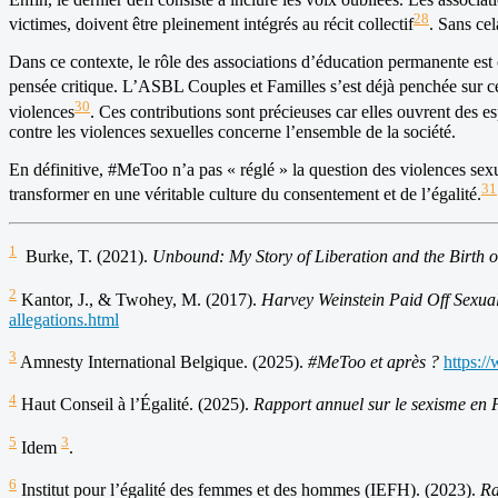
28
victimes, doivent être pleinement intégrés au récit collectif
. Sans ce
Dans ce contexte, le rôle des associations d’éducation permanente est cen
pensée critique. L’ASBL Couples et Familles s’est déjà penchée sur 
30
violences
. Ces contributions sont précieuses car elles ouvrent des es
contre les violences sexuelles concerne l’ensemble de la société.
En définitive, #MeToo n’a pas « réglé » la question des violences sex
31
transformer en une véritable culture du consentement et de l’égalité.
1
Burke, T. (2021).
Unbound: My Story of Liberation and the Birth
2
Kantor, J., & Twohey, M. (2017).
Harvey Weinstein Paid Off Sexua
allegations.html
3
Amnesty International Belgique. (2025).
#MeToo et après ?
https:/
4
Haut Conseil à l’Égalité. (2025).
Rapport annuel sur le sexisme en 
5
3
Idem
.
6
Institut pour l’égalité des femmes et des hommes (IEFH). (2023).
Ra