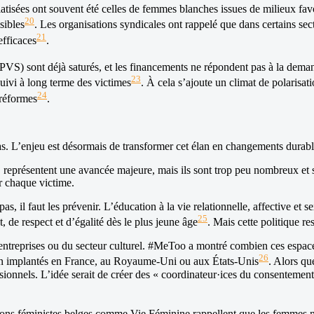
tisées ont souvent été celles de femmes blanches issues de milieux favor
20
sibles
. Les organisations syndicales ont rappelé que dans certains sect
21
efficaces
.
CPVS) sont déjà saturés, et les financements ne répondent pas à la dema
23
uivi à long terme des victimes
. À cela s’ajoute un climat de polaris
24
 réformes
.
. L’enjeu est désormais de transformer cet élan en changements durabl
S représentent une avancée majeure, mais ils sont trop peu nombreux et so
ur chaque victime.
t pas, il faut les prévenir. L’éducation à la vie relationnelle, affective
25
 de respect et d’égalité dès le plus jeune âge
. Mais cette politique res
es entreprises ou du secteur culturel. #MeToo a montré combien ces espa
26
 bien implantés en France, au Royaume-Uni ou aux États-Unis
. Alors qu
ionnels. L’idée serait de créer des « coordinateur·ices du consentement 
ociations féministes belges comme Vie Féminine rappellent que les femme