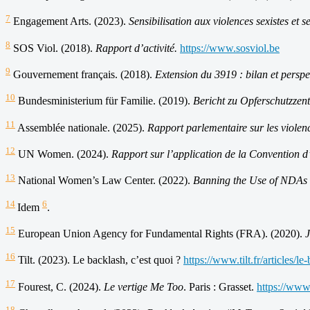
7
Engagement Arts. (2023).
Sensibilisation aux violences sexistes et s
8
SOS Viol. (2018).
Rapport d’activité.
https://www.sosviol.be
9
Gouvernement français. (2018).
Extension du 3919 : bilan et perspe
10
Bundesministerium für Familie. (2019).
Bericht zu Opferschutzzen
11
Assemblée nationale. (2025).
Rapport parlementaire sur les violenc
12
UN Women. (2024).
Rapport sur l’application de la Convention d
13
National Women’s Law Center. (2022).
Banning the Use of NDAs
14
6
Idem
.
15
European Union Agency for Fundamental Rights (FRA). (2020).
J
16
Tilt. (2023). Le backlash, c’est quoi ?
https://www.tilt.fr/articles/
17
Fourest, C. (2024).
Le vertige Me Too
. Paris : Grasset.
https://www
18