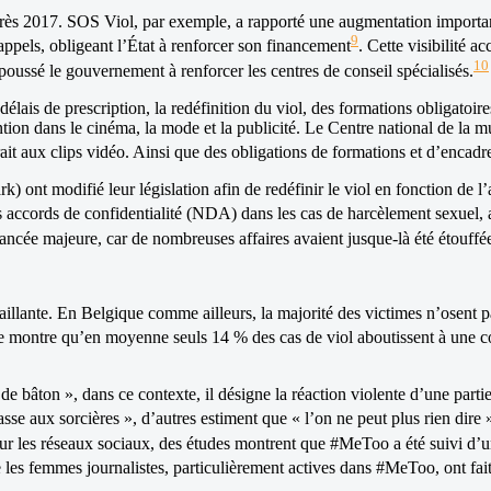
 après 2017. SOS Viol, par exemple, a rapporté une augmentation importa
9
ppels, obligeant l’État à renforcer son financement
. Cette visibilité 
10
 poussé le gouvernement à renforcer les centres de conseil spécialisés.
délais de prescription, la redéfinition du viol, des formations obligatoi
on dans le cinéma, la mode et la publicité. Le Centre national de la mus
rait aux clips vidéo. Ainsi que des obligations de formations et d’encadr
k) ont modifié leur législation afin de redéfinir le viol en fonction d
es accords de confidentialité (NDA) dans les cas de harcèlement sexuel, 
cée majeure, car de nombreuses affaires avaient jusque-là été étouffées
llante. En Belgique comme ailleurs, la majorité des victimes n’osent pas
 montre qu’en moyenne seuls 14 % des cas de viol aboutissent à une co
r de bâton », dans ce contexte, il désigne la réaction violente d’une part
se aux sorcières », d’autres estiment que « l’on ne peut plus rien dire 
Sur les réseaux sociaux, des études montrent que #MeToo a été suivi d’un
s femmes journalistes, particulièrement actives dans #MeToo, ont fait