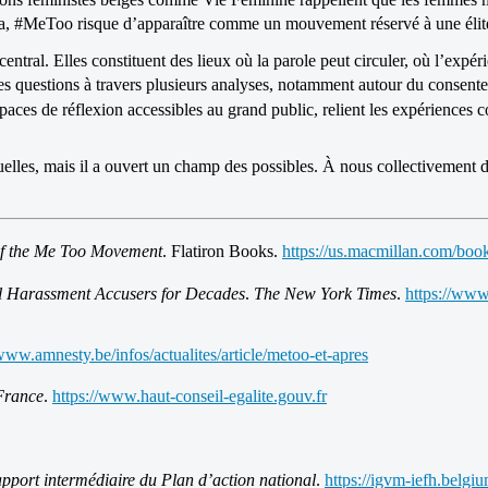
la, #MeToo risque d’apparaître comme un mouvement réservé à une élit
tral. Elles constituent des lieux où la parole peut circuler, où l’expérie
ces questions à travers plusieurs analyses, notamment autour du conse
paces de réflexion accessibles au grand public, relient les expériences c
uelles, mais il a ouvert un champ des possibles. À nous collectivement
 of the Me Too Movement
. Flatiron Books.
https://us.macmillan.com/b
l Harassment Accusers for Decades
.
The New York Times
.
https://www
/www.amnesty.be/infos/actualites/article/metoo-et-apres
France
.
https://www.haut-conseil-egalite.gouv.fr
pport intermédiaire du Plan d’action national
.
https://igvm-iefh.belgi