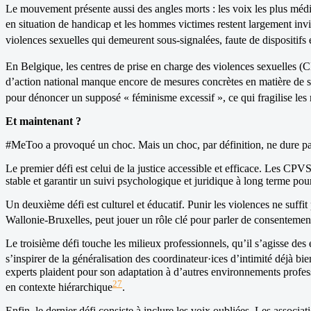
Le mouvement présente aussi des angles morts : les voix les plus média
en situation de handicap et les hommes victimes restent largement invi
violences sexuelles qui demeurent sous-signalées, faute de dispositifs 
En Belgique, les centres de prise en charge des violences sexuelles (
d’action national manque encore de mesures concrètes en matière de s
pour dénoncer un supposé « féminisme excessif », ce qui fragilise les
Et maintenant ?
#MeToo a provoqué un choc. Mais un choc, par définition, ne dure pas
Le premier défi est celui de la justice accessible et efficace. Les CPV
stable et garantir un suivi psychologique et juridique à long terme po
Un deuxième défi est culturel et éducatif. Punir les violences ne suffi
Wallonie-Bruxelles, peut jouer un rôle clé pour parler de consentement,
Le troisième défi touche les milieux professionnels, qu’il s’agisse d
s’inspirer de la généralisation des coordinateur·ices d’intimité déjà
experts plaident pour son adaptation à d’autres environnements profess
27
en contexte hiérarchique
.
Enfin, le dernier défi consiste à inclure les voix oubliées. Les ass