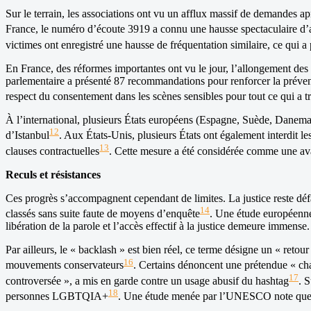
Sur le terrain, les associations ont vu un afflux massif de demandes
France, le numéro d’écoute 3919 a connu une hausse spectaculaire d’a
victimes ont enregistré une hausse de fréquentation similaire, ce qui a
En France, des réformes importantes ont vu le jour, l’allongement des 
parlementaire a présenté 87 recommandations pour renforcer la préventi
respect du consentement dans les scènes sensibles pour tout ce qui a t
À l’international, plusieurs États européens (Espagne, Suède, Danemar
12
d’Istanbul
. Aux États-Unis, plusieurs États ont également interdit l
13
clauses contractuelles
. Cette mesure a été considérée comme une avan
Reculs et résistances
Ces progrès s’accompagnent cependant de limites. La justice reste défai
14
classés sans suite faute de moyens d’enquête
. Une étude européenne
libération de la parole et l’accès effectif à la justice demeure immense.
Par ailleurs, le « backlash » est bien réel, ce terme désigne un « retou
16
mouvements conservateurs
. Certains dénoncent une prétendue « chas
17
controversée », a mis en garde contre un usage abusif du hashtag
. 
18
personnes LGBTQIA+
. Une étude menée par l’UNESCO note que le