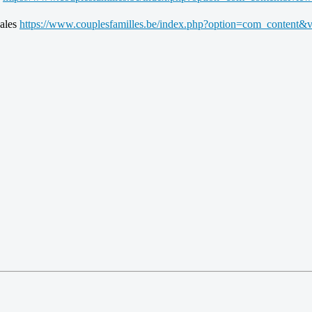
gales
https://www.couplesfamilles.be/index.php?option=com_content&v