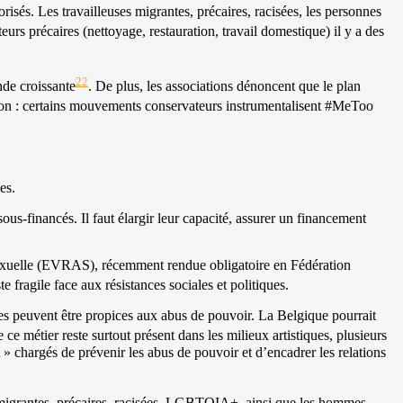
isés. Les travailleuses migrantes, précaires, racisées, les personnes
eurs précaires (nettoyage, restauration, travail domestique) il y a des
22
nde croissante
. De plus, les associations dénoncent que le plan
ation : certains mouvements conservateurs instrumentalisent #MeToo
es.
us-financés. Il faut élargir leur capacité, assurer un financement
 et sexuelle (EVRAS), récemment rendue obligatoire en Fédération
te fragile face aux résistances sociales et politiques.
ces peuvent être propices aux abus de pouvoir. La Belgique pourrait
e ce métier reste surtout présent dans les milieux artistiques, plusieurs
» chargés de prévenir les abus de pouvoir et d’encadrer les relations
s migrantes, précaires, racisées, LGBTQIA+, ainsi que les hommes