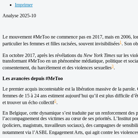
Imprimer
Analyse 2025-10
Le mouvement #MeToo ne commence pas en 2017, mais en 2006, lorsque 
1
particulier les femmes et filles racisées, souvent invisibilisées
. Son ob
En octobre 2017, après les révélations du
New York Times
sur les vio
transformant #MeToo en un phénomène médiatique, politique et social. L
3
consentement, du harcèlement et des violences sexuelles
.
Les avancées depuis #MeToo
Le premier acquis incontestable est la libération massive de la parol
femmes de 15 à 24 ans estiment aujourd’hui qu’il est plus difficile 
5
et trouver un écho collectif
.
En Belgique, cette dynamique s’est traduite par un renforcement des po
l’accompagnement des victimes au cœur de ses priorités. L’Institut po
(policiers, magistrats, travailleurs sociaux), des campagnes de sensibil
notamment via l’ASBL Engagement Arts, qui agit contre les violences se