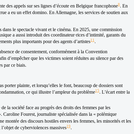
8
nte des appels sur ses lignes d’écoute en Belgique francophone
. En
accrue a eu un effet domino. En Allemagne, les services de soutien aux
res dans le spectacle vivant et le cinéma. En 2025, une commission
ique a aussi introduit des coordinateur·rices d’intimité, garants du
11
ements plus importants pour des agents d’artistes
.
e l’absence de consentement, conformément à la Convention
afin d’empêcher que les victimes soient réduites au silence par des
 par ce biais.
 porter plainte, et lorsqu’elles le font, beaucoup de dossiers sont
15
ndamnation, ce qui illustre l’ampleur du problème
. L’écart entre la
ie de la société face au progrès des droits des femmes par les
». Caroline Fourest, journaliste spécialisée dans la « polémique
e montée des discours hostiles envers les femmes, les minorités et les
19
 l’objet de cyberviolences massives
.