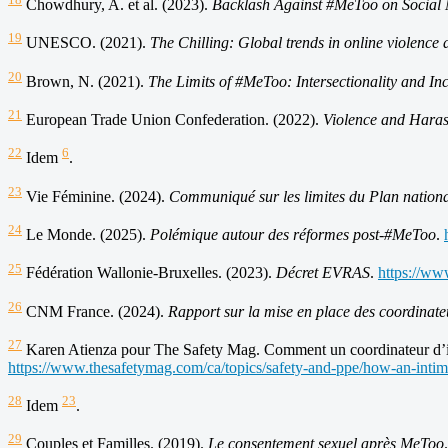
Chowdhury, A. et al. (2023).
Backlash Against #MeToo on Social
19
UNESCO. (2021).
The Chilling: Global trends in online violence
20
Brown, N. (2021).
The Limits of #MeToo: Intersectionality and In
21
European Trade Union Confederation. (2022).
Violence and Haras
22
6
Idem
.
23
Vie Féminine. (2024).
Communiqué sur les limites du Plan nation
24
Le Monde. (2025).
Polémique autour des réformes post-#MeToo
.
25
Fédération Wallonie-Bruxelles. (2023).
Décret EVRAS
.
https://ww
26
CNM France. (2024).
Rapport sur la mise en place des coordinateu
27
Karen Atienza pour The Safety Mag. Comment un coordinateur d’intim
https://www.thesafetymag.com/ca/topics/safety-and-ppe/how-an-inti
28
23
Idem
.
29
Couples et Familles. (2019).
Le consentement sexuel après MeToo