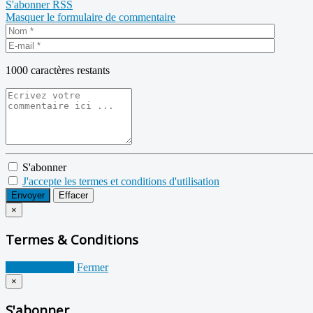
S'abonner
RSS
Masquer le formulaire de commentaire
1000
caractères restants
S'abonner
J'accepte les termes et conditions d'utilisation
Envoyer
Effacer
×
Termes & Conditions
Je suis d'accord
Fermer
×
S'abonner