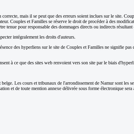
 correcte, mais il se peut que des erreurs soient inclues sur le site. Co
lisateur. Couples et Familles se réserve le droit de procéder à des modifica
e tenue pour responsable des dommages directs ou indirects résultant de l'
especter intégralement les droits d'auteurs.
résence des hyperliens sur le site de Couples et Familles ne signifie pas
ent à ce que des sites web renvoient vers son site par le biais d'hyperli
roit belge. Les cours et tribunaux de l'arrondissement de Namur sont les s
isation et de toute mention annexe délivrée sous forme électronique sera 