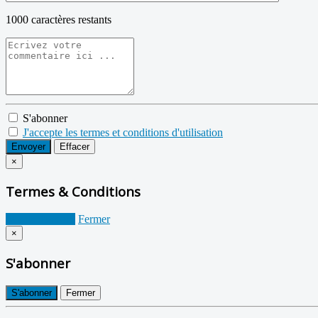
1000
caractères restants
S'abonner
J'accepte les termes et conditions d'utilisation
Envoyer
Effacer
×
Termes & Conditions
Je suis d'accord
Fermer
×
S'abonner
S'abonner
Fermer