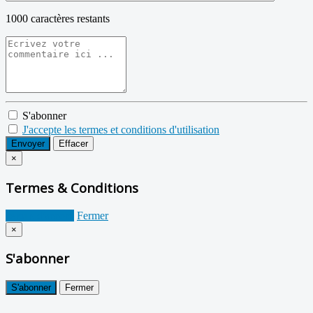
1000
caractères restants
S'abonner
J'accepte les termes et conditions d'utilisation
Envoyer
Effacer
×
Termes & Conditions
Je suis d'accord
Fermer
×
S'abonner
S'abonner
Fermer