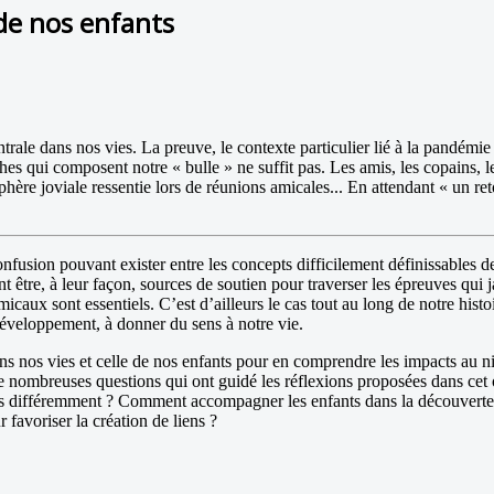
 de nos enfants
trale dans nos vies. La preuve, le contexte particulier lié à la pandémi
ches qui composent notre « bulle » ne suffit pas. Les amis, les copains, les
sphère joviale ressentie lors de réunions amicales... En attendant « un r
fusion pouvant exister entre les concepts difficilement définissables de
 être, à leur façon, sources de soutien pour traverser les épreuves qui 
icaux sont essentiels. C’est d’ailleurs le cas tout au long de notre histoi
développement, à donner du sens à notre vie.
ans nos vies et celle de nos enfants pour en comprendre les impacts au n
de nombreuses questions qui ont guidé les réflexions proposées dans cet 
s différemment ? Comment accompagner les enfants dans la découverte de
favoriser la création de liens ?