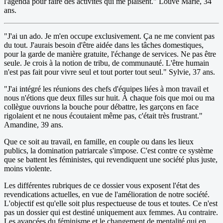
l'agenda pour faire des activités qui me plaisent." Louve Marie, 34
ans.
"J'ai un ado. Je m'en occupe exclusivement. Ça ne me convient pas
du tout. J'aurais besoin d'être aidée dans les tâches domestiques,
pour la garde de manière gratuite, l'échange de services. Ne pas être
seule. Je crois à la notion de tribu, de communauté. L'être humain
n'est pas fait pour vivre seul et tout porter tout seul." Sylvie, 37 ans.
"J'ai intégré les réunions des chefs d'équipes liées à mon travail et
nous n'étions que deux filles sur huit. À chaque fois que moi ou ma
collègue ouvrions la bouche pour débattre, les garçons en face
rigolaient et ne nous écoutaient même pas, c'était très frustrant."
Amandine, 39 ans.
Que ce soit au travail, en famille, en couple ou dans les lieux
publics, la domination patriarcale s'impose. C'est contre ce système
que se battent les féministes, qui revendiquent une société plus juste,
moins violente.
Les différentes rubriques de ce dossier vous exposent l'état des
revendications actuelles, en vue de l'amélioration de notre société.
L'objectif est qu'elle soit plus respectueuse de tous et toutes. Ce n'est
pas un dossier qui est destiné uniquement aux femmes. Au contraire.
Les avancées du féminisme et le changement de mentalité qui en