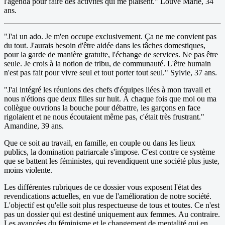
l'agenda pour faire des activités qui me plaisent." Louve Marie, 34
ans.
"J'ai un ado. Je m'en occupe exclusivement. Ça ne me convient pas
du tout. J'aurais besoin d'être aidée dans les tâches domestiques,
pour la garde de manière gratuite, l'échange de services. Ne pas être
seule. Je crois à la notion de tribu, de communauté. L'être humain
n'est pas fait pour vivre seul et tout porter tout seul." Sylvie, 37 ans.
"J'ai intégré les réunions des chefs d'équipes liées à mon travail et
nous n'étions que deux filles sur huit. À chaque fois que moi ou ma
collègue ouvrions la bouche pour débattre, les garçons en face
rigolaient et ne nous écoutaient même pas, c'était très frustrant."
Amandine, 39 ans.
Que ce soit au travail, en famille, en couple ou dans les lieux
publics, la domination patriarcale s'impose. C'est contre ce système
que se battent les féministes, qui revendiquent une société plus juste,
moins violente.
Les différentes rubriques de ce dossier vous exposent l'état des
revendications actuelles, en vue de l'amélioration de notre société.
L'objectif est qu'elle soit plus respectueuse de tous et toutes. Ce n'est
pas un dossier qui est destiné uniquement aux femmes. Au contraire.
Les avancées du féminisme et le changement de mentalité qui en