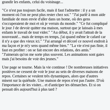
grandir les enfants, celui du voisinage...
"Ce n'est pas toujours facile, mais il faut l'admettre : il y a un
moment où l'on ne peut plus rester chez soi." "J'ai parlé à mon aide
familiale de mon envie d'aller dans un home, où des gens
s'occuperaient de moi et où je verrais du monde." "Ce fut compliqué
le jour J de devoir quitter ma maison, surtout que je laissais à mes
enfants le travail de tout vider." "Au début, il y avait l'attrait de la
nouveauté... mais de temps en temps, j'ai quand même le cafard car
il n'y a que des vieux ici." "J'ai arrangé et décoré ce nouvel endroit à
ma façon et je m'y sens quand même bien." "La vie n'est pas finie, il
faut en profiter : on se fait encore des relations, des amis."
"J'aimerais qu'on me sorte plus souvent. Les animations sont gaies
mais j'ai besoins de voir des jeunes."
Une page se tourne. Mais la vie continue ! De nombreuses initiatives
positives ne cessent de voir le jour au sein de diverses maisons de
repos. Certaines se veulent très dynamiques, alors que d'autres
misent sur la quiétude. Une maison de repos n'est pas l'autre. D'où
l'importance de les visiter... et d'anticiper les démarches. Et si on
pensait dès aujourd'hui à plus tard ?