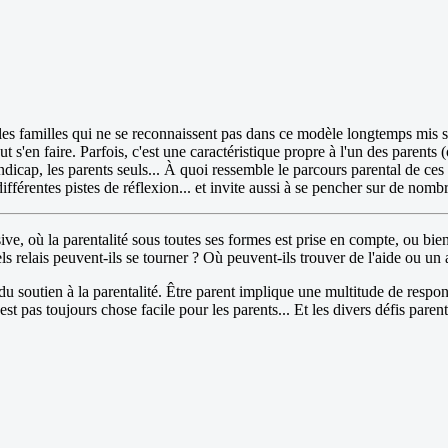
s familles qui ne se reconnaissent pas dans ce modèle longtemps mis sou
t s'en faire. Parfois, c'est une caractéristique propre à l'un des parents (
ndicap, les parents seuls... À quoi ressemble le parcours parental de ce
ifférentes pistes de réflexion... et invite aussi à se pencher sur de nomb
ve, où la parentalité sous toutes ses formes est prise en compte, ou bien
uels relais peuvent-ils se tourner ? Où peuvent-ils trouver de l'aide ou
 du soutien à la parentalité. Être parent implique une multitude de res
n'est pas toujours chose facile pour les parents... Et les divers défis pa