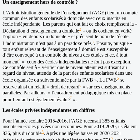
Un enseignement hors de contrôle ?
L’Administration générale de l’enseignement (AGE) tient un compte
commun des enfants scolarisés à domicile avec ceux inscrits en
école indépendante. Les parents qui ont fait ce choix remplissent la «
2
Déclaration d’enseignement à domicile
» où ils cochent en vérité
l’option « en dehors du domicile » et précisent le nom de l’école.
3
L’administration n’est pas à un paradoxe près
. Ensuite, puisque «
tout enfant relevant de l’enseignement à domicile est susceptible
d’être convoqué à un contrôle du niveau des études et ce, à tout
4
moment
», ceux des écoles indépendantes ne font pas exception.
Ce contrôle sert à « vérifier que le niveau atteint est suffisant au
regard du niveau attendu de la part des enfants scolarisés dans une
5
école organisée ou subventionnée par la FWB ». La FWB
se
6
réserve ainsi un relatif « droit de regard
» sur ces enseignements
parallèles. Par ailleurs, « l’encadrement pédagogique mis en place
7
pour l’enfant est également évalué
».
Les écoles privées indépendantes en chiffres
Pour l’année scolaire 2015-2016, l’AGE recensait 385 enfants
inscrits en écoles privées non reconnues. Pour 2019-2020, ils étaient
8
836, plus du double
. Après une légère baisse en 2020-2021
9