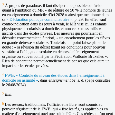
3
À propos de paradoxe, il faut dissiper une possible confusion
quant à l’ambition du MR « de réduire de 50 % le nombre de jeunes
en enseignement à domicile d’ici 2028 » ainsi que mentionné dans
sa
« Déclaration politique communautaire »
, p. 29. En effet, sauf
contre-indication dans les jours à venir, le MR vise ici les enfants
physiquement scolarisés à domicile, et non ceux « assimilés »
inscrits dans des écoles privées. Les mesures qui pourraient en
découler concerneraient, à priori, « un encadrement pour les élèves
en grande détresse scolaire ». Toutefois, un point laisse planer le
doute : « la révision du décret fixant les conditions pour pouvoir
satisfaire à l’obligation scolaire en dehors de l’enseignement
organisé ou subventionné par la Fédération Wallonie-Bruxelles ».
Rien de concret ne permet actuellement de penser que cela aura un
impact sur les écoles privées.
4
FWB, « Contrôle du niveau des études dans l’enseignement à
domicile ou assimilé »
, dans
enseignement.be
, s. d. (page consultée
le 26/08/2024).
5
Ibid.
6
Les réseaux traditionnels, l’officiel et le libre, sont soumis au
pouvoir régulateur de la FWB, qui « fixe les règles applicables en
matière d'enseignement quel que soit le PO ». Ces règles, qu’on peut