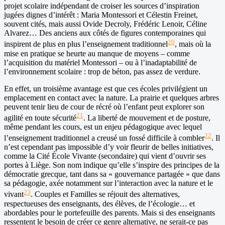
projet scolaire indépendant de croiser les sources d’inspiration
jugées dignes d’intérêt : Maria Montessori et Célestin Freinet,
souvent cités, mais aussi Ovide Decroly, Frédéric Lenoir, Céline
Alvarez… Des anciens aux côtés de figures contemporaines qui
20
inspirent de plus en plus l’enseignement traditionnel
, mais où la
mise en pratique se heurte au manque de moyens – comme
l’acquisition du matériel Montessori – ou à l’inadaptabilité de
l’environnement scolaire : trop de béton, pas assez de verdure.
En effet, un troisième avantage est que ces écoles privilégient un
emplacement en contact avec la nature. La prairie et quelques arbres
peuvent tenir lieu de cour de récré où l’enfant peut explorer son
21
agilité en toute sécurité
. La liberté de mouvement et de posture,
même pendant les cours, est un enjeu pédagogique avec lequel
22
l’enseignement traditionnel a creusé un fossé difficile à combler
. Il
n’est cependant pas impossible d’y voir fleurir de belles initiatives,
comme la Cité École Vivante (secondaire) qui vient d’ouvrir ses
portes à Liège. Son nom indique qu’elle s’inspire des principes de la
démocratie grecque, tant dans sa « gouvernance partagée » que dans
sa pédagogie, axée notamment sur l’interaction avec la nature et le
23
vivant
. Couples et Familles se réjouit des alternatives,
respectueuses des enseignants, des élèves, de l’écologie… et
abordables pour le portefeuille des parents. Mais si des enseignants
ressentent le besoin de créer ce genre alternative, ne serait-ce pas