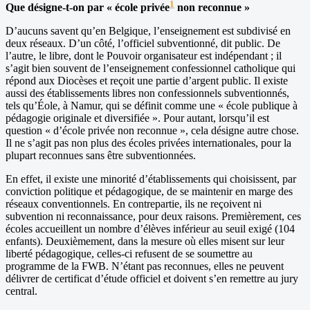
1
Que désigne-t-on par « école privée
non reconnue »
D’aucuns savent qu’en Belgique, l’enseignement est subdivisé en
deux réseaux. D’un côté, l’officiel subventionné, dit public. De
l’autre, le libre, dont le Pouvoir organisateur est indépendant ; il
s’agit bien souvent de l’enseignement confessionnel catholique qui
répond aux Diocèses et reçoit une partie d’argent public. Il existe
aussi des établissements libres non confessionnels subventionnés,
tels qu’Éole, à Namur, qui se définit comme une « école publique à
pédagogie originale et diversifiée ». Pour autant, lorsqu’il est
question « d’école privée non reconnue », cela désigne autre chose.
Il ne s’agit pas non plus des écoles privées internationales, pour la
plupart reconnues sans être subventionnées.
En effet, il existe une minorité d’établissements qui choisissent, par
conviction politique et pédagogique, de se maintenir en marge des
réseaux conventionnels. En contrepartie, ils ne reçoivent ni
subvention ni reconnaissance, pour deux raisons. Premièrement, ces
écoles accueillent un nombre d’élèves inférieur au seuil exigé (104
enfants). Deuxièmement, dans la mesure où elles misent sur leur
liberté pédagogique, celles-ci refusent de se soumettre au
programme de la FWB. N’étant pas reconnues, elles ne peuvent
délivrer de certificat d’étude officiel et doivent s’en remettre au jury
central.