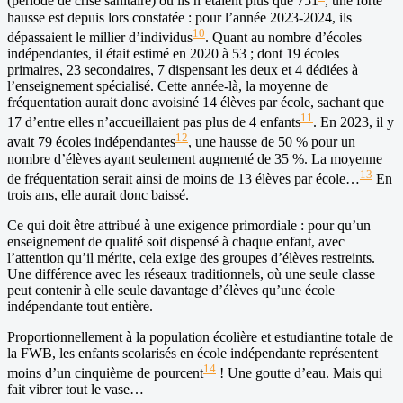
(période de crise sanitaire) où ils n’étaient plus que 751
, une forte
hausse est depuis lors constatée : pour l’année 2023-2024, ils
10
dépassaient le millier d’individus
. Quant au nombre d’écoles
indépendantes, il était estimé en 2020 à 53 ; dont 19 écoles
primaires, 23 secondaires, 7 dispensant les deux et 4 dédiées à
l’enseignement spécialisé. Cette année-là, la moyenne de
fréquentation aurait donc avoisiné 14 élèves par école, sachant que
11
17 d’entre elles n’accueillaient pas plus de 4 enfants
. En 2023, il y
12
avait 79 écoles indépendantes
, une hausse de 50 % pour un
nombre d’élèves ayant seulement augmenté de 35 %. La moyenne
13
de fréquentation serait ainsi de moins de 13 élèves par école…
En
trois ans, elle aurait donc baissé.
Ce qui doit être attribué à une exigence primordiale : pour qu’un
enseignement de qualité soit dispensé à chaque enfant, avec
l’attention qu’il mérite, cela exige des groupes d’élèves restreints.
Une différence avec les réseaux traditionnels, où une seule classe
peut contenir à elle seule davantage d’élèves qu’une école
indépendante tout entière.
Proportionnellement à la population écolière et estudiantine totale de
la FWB, les enfants scolarisés en école indépendante représentent
14
moins d’un cinquième de pourcent
! Une goutte d’eau. Mais qui
fait vibrer tout le vase…