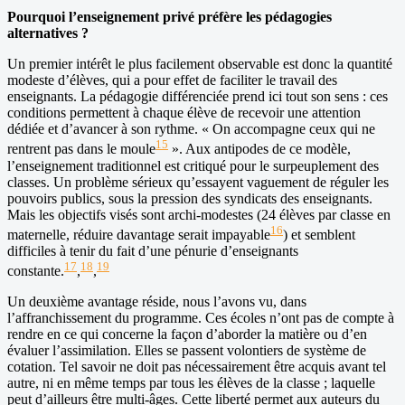
Pourquoi l’enseignement privé préfère les pédagogies
alternatives ?
Un premier intérêt le plus facilement observable est donc la quantité
modeste d’élèves, qui a pour effet de faciliter le travail des
enseignants. La pédagogie différenciée prend ici tout son sens : ces
conditions permettent à chaque élève de recevoir une attention
dédiée et d’avancer à son rythme. « On accompagne ceux qui ne
15
rentrent pas dans le moule
». Aux antipodes de ce modèle,
l’enseignement traditionnel est critiqué pour le surpeuplement des
classes. Un problème sérieux qu’essayent vaguement de réguler les
pouvoirs publics, sous la pression des syndicats des enseignants.
Mais les objectifs visés sont archi-modestes (24 élèves par classe en
16
maternelle, réduire davantage serait impayable
) et semblent
difficiles à tenir du fait d’une pénurie d’enseignants
17
18
19
constante.
,
,
Un deuxième avantage réside, nous l’avons vu, dans
l’affranchissement du programme. Ces écoles n’ont pas de compte à
rendre en ce qui concerne la façon d’aborder la matière ou d’en
évaluer l’assimilation. Elles se passent volontiers de système de
cotation. Tel savoir ne doit pas nécessairement être acquis avant tel
autre, ni en même temps par tous les élèves de la classe ; laquelle
peut d’ailleurs être multi-âges. Cette liberté permet aux auteurs du