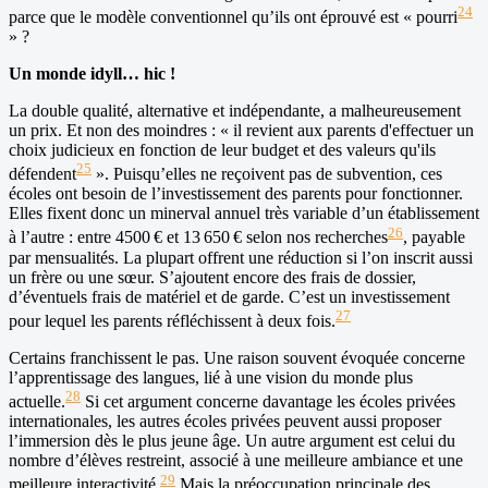
24
parce que le modèle conventionnel qu’ils ont éprouvé est « pourri
» ?
Un monde idyll… hic !
La double qualité, alternative et indépendante, a malheureusement
un prix. Et non des moindres : « il revient aux parents d'effectuer un
choix judicieux en fonction de leur budget et des valeurs qu'ils
25
défendent
». Puisqu’elles ne reçoivent pas de subvention, ces
écoles ont besoin de l’investissement des parents pour fonctionner.
Elles fixent donc un minerval annuel très variable d’un établissement
26
à l’autre : entre 4500 € et 13 650 € selon nos recherches
, payable
par mensualités. La plupart offrent une réduction si l’on inscrit aussi
un frère ou une sœur. S’ajoutent encore des frais de dossier,
d’éventuels frais de matériel et de garde. C’est un investissement
27
pour lequel les parents réfléchissent à deux fois.
Certains franchissent le pas. Une raison souvent évoquée concerne
l’apprentissage des langues, lié à une vision du monde plus
28
actuelle.
Si cet argument concerne davantage les écoles privées
internationales, les autres écoles privées peuvent aussi proposer
l’immersion dès le plus jeune âge. Un autre argument est celui du
nombre d’élèves restreint, associé à une meilleure ambiance et une
29
meilleure interactivité.
Mais la préoccupation principale des