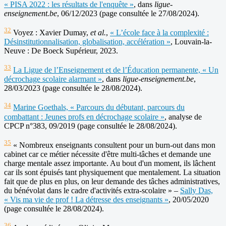
« PISA 2022 : les résultats de l'enquête »
, dans
ligue-
enseignement.be
, 06/12/2023 (page consultée le 27/08/2024).
32
Voyez : Xavier Dumay,
et al.
,
« L’école face à la complexité :
Désinstitutionnalisation, globalisation, accélération »
, Louvain-la-
Neuve : De Boeck Supérieur, 2023.
33
La Ligue de l’Enseignement et de l’Éducation permanente, « Un
décrochage scolaire alarmant »
, dans
ligue-enseignement.be
,
28/03/2023 (page consultée le 28/08/2024).
34
Marine Goethals, « Parcours du débutant, parcours du
combattant : Jeunes profs en décrochage scolaire »
, analyse de
CPCP n°383, 09/2019 (page consultée le 28/08/2024).
35
« Nombreux enseignants consultent pour un burn-out dans mon
cabinet car ce métier nécessite d'être multi-tâches et demande une
charge mentale assez importante. Au bout d'un moment, ils lâchent
car ils sont épuisés tant physiquement que mentalement. La situation
fait que de plus en plus, on leur demande des tâches administratives,
du bénévolat dans le cadre d'activités extra-scolaire » –
Sally Das,
« Vis ma vie de prof ! La détresse des enseignants »
, 20/05/2020
(page consultée le 28/08/2024).
36