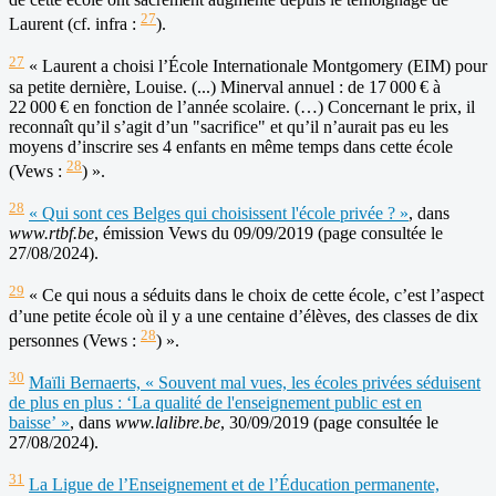
27
Laurent (cf. infra :
).
27
« Laurent a choisi l’École Internationale Montgomery (EIM) pour
sa petite dernière, Louise. (...) Minerval annuel : de 17 000 € à
22 000 € en fonction de l’année scolaire. (…) Concernant le prix, il
reconnaît qu’il s’agit d’un "sacrifice" et qu’il n’aurait pas eu les
moyens d’inscrire ses 4 enfants en même temps dans cette école
28
(Vews :
) ».
28
« Qui sont ces Belges qui choisissent l'école privée ? »
, dans
www.rtbf.be
, émission Vews du 09/09/2019 (page consultée le
27/08/2024).
29
« Ce qui nous a séduits dans le choix de cette école, c’est l’aspect
d’une petite école où il y a une centaine d’élèves, des classes de dix
28
personnes (Vews :
) ».
30
Maïli Bernaerts, « Souvent mal vues, les écoles privées séduisent
de plus en plus : ‘La qualité de l'enseignement public est en
baisse’ »
, dans
www.lalibre.be
, 30/09/2019 (page consultée le
27/08/2024).
31
La Ligue de l’Enseignement et de l’Éducation permanente,