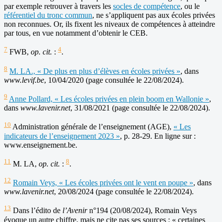
par exemple retrouver à travers les
socles de compétence
, ou le
référentiel du tronc commun
, ne s’appliquent pas aux écoles privées
non reconnues. Or, ils fixent les niveaux de compétences à atteindre
par tous, en vue notamment d’obtenir le CEB.
7
4
FWB,
op. cit.
:
.
8
M. LA., « De plus en plus d’élèves en écoles privées »
, dans
www.levif.be
, 10/04/2020 (page consultée le 22/08/2024).
9
Anne Pollard, « Les écoles privées en plein boom en Wallonie »
,
dans
www.lavenir.net
, 31/08/2021 (page consultée le 22/08/2024).
10
Administration générale de l’enseignement (AGE),
« Les
indicateurs de l’enseignement 2023 »
, p. 28-29. En ligne sur :
www.enseignement.be.
11
8
M. LA,
op. cit.
:
.
12
Romain Veys, « Les écoles privées ont le vent en poupe »
, dans
www.lavenir.net
, 20/08/2024 (page consultée le 22/08/2024).
13
Dans l’édito de
l’Avenir
n°194 (20/08/2024), Romain Veys
évoque un autre chiffre, mais ne cite pas ses sources : « certaines