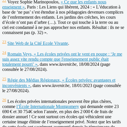
22
Voyez Sophie Marinopoulos,
« Ce que les enfants nous
enseignent »
, Paris : Les Liens qui libèrent, 2024 : « L’éducation à
base de ‘ne pas’ s’est étendue à nos pédagogies devenues complices
de l’enfermement des enfants. Les jardins des crèches, les cours
d’école n’ont pas d’arbre (…). Tout ce qui touche à la terre ou au
ciel est condamné à ne pas approcher nos enfants. Résultat : ils ne se
connaissent pas (p. 32) ».
23
Site Web de la Cité Ecole Vivante
.
24
Romain Veys, « Les écoles privées ont le vent en poupe : ‘Je me
suis assez vite rendu compte que l'enseignement public était
totalement pourri’ »
, dans
www.lavenir.be
, 18/08/2024 (page
consultée le 27/08/2024).
25
Régie des Médias Régionaux, « Écoles privées: avantages et
inconvénients »
, dans
www.lavenir.be
, 18/01/2023 (page consultée
le 27/08/2024).
26
Les écoles privées internationales peuvent être plus chères,
comme
l’École Internationale Montgomery
qui demande entre 23
690 € et 30 754€ selon l’année, en plus des 2 000 € de frais de
dossier annuel ! Ce sont surtout ces écoles qui véhiculent une
certaine image élitiste de l’enseignement privé. Notez que les tarifs
de cette école ont sacrément augmenté depuis le témoignage de