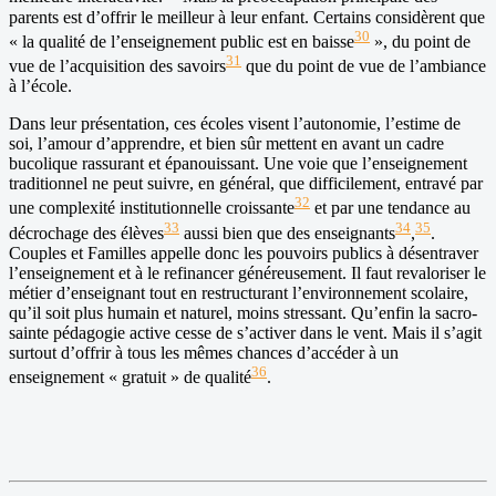
parents est d’offrir le meilleur à leur enfant. Certains considèrent que
30
« la qualité de l’enseignement public est en baisse
», du point de
31
vue de l’acquisition des savoirs
que du point de vue de l’ambiance
à l’école.
Dans leur présentation, ces écoles visent l’autonomie, l’estime de
soi, l’amour d’apprendre, et bien sûr mettent en avant un cadre
bucolique rassurant et épanouissant. Une voie que l’enseignement
traditionnel ne peut suivre, en général, que difficilement, entravé par
32
une complexité institutionnelle croissante
et par une tendance au
33
34
35
décrochage des élèves
aussi bien que des enseignants
,
.
Couples et Familles appelle donc les pouvoirs publics à désentraver
l’enseignement et à le refinancer généreusement. Il faut revaloriser le
métier d’enseignant tout en restructurant l’environnement scolaire,
qu’il soit plus humain et naturel, moins stressant. Qu’enfin la sacro-
sainte pédagogie active cesse de s’activer dans le vent. Mais il s’agit
surtout d’offrir à tous les mêmes chances d’accéder à un
36
enseignement « gratuit » de qualité
.