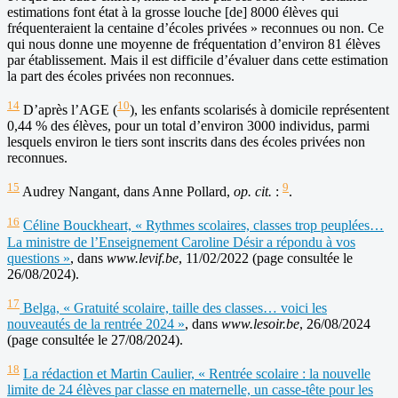
estimations font état à la grosse louche [de] 8000 élèves qui
fréquenteraient la centaine d’écoles privées » reconnues ou non. Ce
qui nous donne une moyenne de fréquentation d’environ 81 élèves
par établissement. Mais il est difficile d’évaluer dans cette estimation
la part des écoles privées non reconnues.
14
10
D’après l’AGE (
), les enfants scolarisés à domicile représentent
0,44 % des élèves, pour un total d’environ 3000 individus, parmi
lesquels environ le tiers sont inscrits dans des écoles privées non
reconnues.
15
9
Audrey Nangant, dans Anne Pollard,
op. cit.
:
.
16
Céline Bouckheart, « Rythmes scolaires, classes trop peuplées…
La ministre de l’Enseignement Caroline Désir a répondu à vos
questions »
, dans
www.levif.be
, 11/02/2022 (page consultée le
26/08/2024).
17
Belga, « Gratuité scolaire, taille des classes… voici les
nouveautés de la rentrée 2024 »
, dans
www.lesoir.be
, 26/08/2024
(page consultée le 27/08/2024).
18
La rédaction et Martin Caulier, « Rentrée scolaire : la nouvelle
limite de 24 élèves par classe en maternelle, un casse-tête pour les