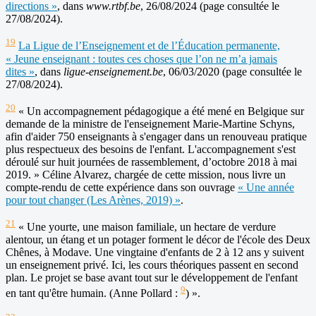
directions »
, dans
www.rtbf.be
, 26/08/2024 (page consultée le
27/08/2024).
19
La Ligue de l’Enseignement et de l’Éducation permanente,
« Jeune enseignant : toutes ces choses que l’on ne m’a jamais
dites »
, dans
ligue-enseignement.be
, 06/03/2020 (page consultée le
27/08/2024).
20
« Un accompagnement pédagogique a été mené en Belgique sur
demande de la ministre de l'enseignement Marie-Martine Schyns,
afin d'aider 750 enseignants à s'engager dans un renouveau pratique
plus respectueux des besoins de l'enfant. L'accompagnement s'est
déroulé sur huit journées de rassemblement, d’octobre 2018 à mai
2019. » Céline Alvarez, chargée de cette mission, nous livre un
compte-rendu de cette expérience dans son ouvrage
« Une année
pour tout changer (Les Arènes, 2019) »
.
21
« Une yourte, une maison familiale, un hectare de verdure
alentour, un étang et un potager forment le décor de l'école des Deux
Chênes, à Modave. Une vingtaine d'enfants de 2 à 12 ans y suivent
un enseignement privé. Ici, les cours théoriques passent en second
plan. Le projet se base avant tout sur le développement de l'enfant
9
en tant qu'être humain. (Anne Pollard :
) ».