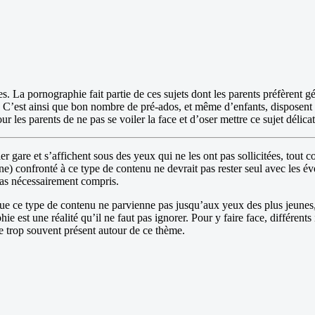
es. La pornographie fait partie de ces sujets dont les parents préfèrent g
… C’est ainsi que bon nombre de pré-ados, et même d’enfants, disposent d
les parents de ne pas se voiler la face et d’oser mettre ce sujet délicat
er gare et s’affichent sous des yeux qui ne les ont pas sollicitées, tout
eune) confronté à ce type de contenu ne devrait pas rester seul avec les év
pas nécessairement compris.
e que ce type de contenu ne parvienne pas jusqu’aux yeux des plus jeunes, l
ie est une réalité qu’il ne faut pas ignorer. Pour y faire face, différen
nce trop souvent présent autour de ce thème.