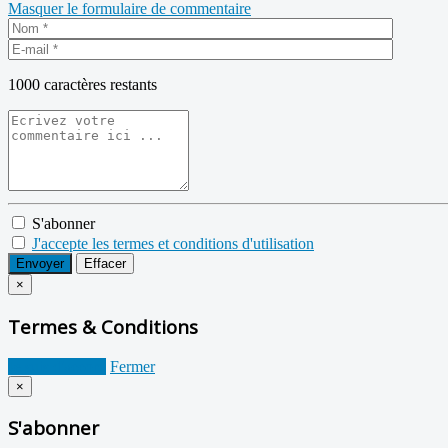
Masquer le formulaire de commentaire
1000
caractères restants
S'abonner
J'accepte les termes et conditions d'utilisation
Envoyer
Effacer
×
Termes & Conditions
Je suis d'accord
Fermer
×
S'abonner