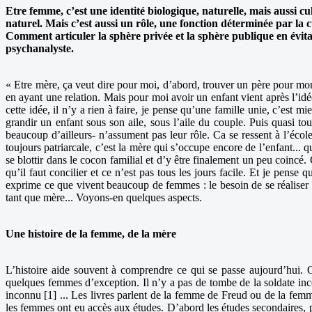
Etre femme, c’est une identité biologique, naturelle, mais aussi c
naturel. Mais c’est aussi un rôle, une fonction déterminée par la
Comment articuler la sphère privée et la sphère publique en évit
psychanalyste.
« Etre mère, ça veut dire pour moi, d’abord, trouver un père pour mon
en ayant une relation. Mais pour moi avoir un enfant vient après l’id
cette idée, il n’y a rien à faire, je pense qu’une famille unie, c’est
grandir un enfant sous son aile, sous l’aile du couple. Puis quasi tou
beaucoup d’ailleurs- n’assument pas leur rôle. Ca se ressent à l’école 
toujours patriarcale, c’est la mère qui s’occupe encore de l’enfant... 
se blottir dans le cocon familial et d’y être finalement un peu coincé. 
qu’il faut concilier et ce n’est pas tous les jours facile. Et je pense
exprime ce que vivent beaucoup de femmes : le besoin de se réaliser e
tant que mère... Voyons-en quelques aspects.
Une histoire de la femme, de la mère
L’histoire aide souvent à comprendre ce qui se passe aujourd’hui. Or
quelques femmes d’exception. Il n’y a pas de tombe de la soldate in
inconnu [1] ... Les livres parlent de la femme de Freud ou de la femm
les femmes ont eu accès aux études. D’abord les études secondaires, pu