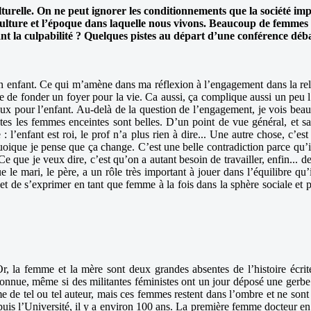
ulturelle. On ne peut ignorer les conditionnements que la société i
 culture et l’époque dans laquelle nous vivons. Beaucoup de femmes 
ant la culpabilité ? Quelques pistes au départ d’une conférence dé
 enfant. Ce qui m’amène dans ma réflexion à l’engagement dans la relati
ée de fonder un foyer pour la vie. Ca aussi, ça complique aussi un peu 
 mieux pour l’enfant. Au-delà de la question de l’engagement, je vois b
tes les femmes enceintes sont belles. D’un point de vue général, et san
: l’enfant est roi, le prof n’a plus rien à dire... Une autre chose, c’est
quoique je pense que ça change. C’est une belle contradiction parce qu’il 
Ce que je veux dire, c’est qu’on a autant besoin de travailler, enfin... d
 que le mari, le père, a un rôle très important à jouer dans l’équilibre q
t de s’exprimer en tant que femme à la fois dans la sphère sociale et p
, la femme et la mère sont deux grandes absentes de l’histoire écrite. 
connue, même si des militantes féministes ont un jour déposé une gerbe
e de tel ou tel auteur, mais ces femmes restent dans l’ombre et ne sont
is l’Université, il y a environ 100 ans. La première femme docteur en dr