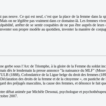
est pas neuve. Ce qui est neuf, c’est que la place de la femme dans la 
e. Mais on ne légifère pas vraiment dans ce domaine-là. Les femmes viven
lpabilité, arrêter de se sentir coupables de ne pas être auprès de leurs 
 inventer son propre modèle au quotidien, inventer la manière de conjuguer
gerbe sous l’Arc de Triomphe, à la gloire de la Femme du soldat inconnu
ce, mais dès le lendemain la presse annonce "la naissance du MLF" (Mou
l’ULB (1888), Cofondatrice de la Ligue belge du droit des femmes (18
claration des droits de la femme et de la citoyenne », en pastiche de l
gard des préjugés masculins, la cause des femmes, et dénonce le fait que
ontre débat animée par Michèle Desonai, psychologue et psychothérapeute
octobre 2007.