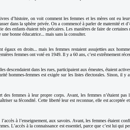
vres d’histoire, on voit comment les femmes et les mères ont eu leurs 
 passer dans la sphère privée. On a commencé à parler de maternité et d’
e des enfants étaient très précaires. Les manières de faire de certaines no
e une bonne éducatrice... mais sans la consulter.
t égaux en droits... mais les femmes restaient assujetties aux hommes 
remières femmes ont voté en 1949. Il y a 60 ans, c’est extrêmement récen
les descendaient dans les rues, participaient aux émeutes, étaient actives 
 parité hommes-femmes est exigée sur les listes électorales. Sinon, il 
t des femmes à leur propre corps. Avant, les femmes n’étaient pas li
riser sa fécondité. Cette liberté leur est reconnue, elle est acceptée et
’accès à l’enseignement, aux savoirs. Avant, les femmes étaient confinées
s. L’accès à la connaissance est essentiel, parce que c’est lui qui pe