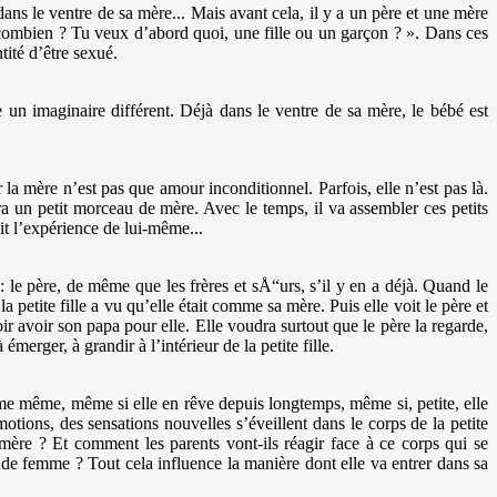
dans le ventre de sa mère... Mais avant cela, il y a un père et une mère
 combien ? Tu veux d’abord quoi, une fille ou un garçon ? ». Dans ces
tité d’être sexué.
e un imaginaire différent. Déjà dans le ventre de sa mère, le bébé est
ar la mère n’est pas que amour inconditionnel. Parfois, elle n’est pas là.
ra un petit morceau de mère. Avec le temps, il va assembler ces petits
it l’expérience de lui-même...
 le père, de même que les frères et sÅ“urs, s’il y en a déjà. Quand le
petite fille a vu qu’elle était comme sa mère. Puis elle voit le père et
oir avoir son papa pour elle. Elle voudra surtout que le père la regarde,
erger, à grandir à l’intérieur de la petite fille.
me même, même si elle en rêve depuis longtemps, même si, petite, elle
tions, des sensations nouvelles s’éveillent dans le corps de la petite
 mère ? Et comment les parents vont-ils réagir face à ce corps qui se
ns de femme ? Tout cela influence la manière dont elle va entrer dans sa