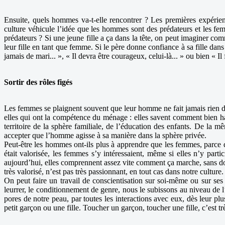
Ensuite, quels hommes va-t-elle rencontrer ? Les premières expérie
culture véhicule l’idée que les hommes sont des prédateurs et les fem
prédateurs ? Si une jeune fille a ça dans la tête, on peut imaginer c
leur fille en tant que femme. Si le père donne confiance à sa fille dan
jamais de mari... », « Il devra être courageux, celui-là... » ou bien « Il
Sortir des rôles figés
Les femmes se plaignent souvent que leur homme ne fait jamais rien dan
elles qui ont la compétence du ménage : elles savent comment bien habil
territoire de la sphère familiale, de l’éducation des enfants. De la
accepter que l’homme agisse à sa manière dans la sphère privée.
Peut-être les hommes ont-ils plus à apprendre que les femmes, parce q
était valorisée, les femmes s’y intéressaient, même si elles n’y par
aujourd’hui, elles comprennent assez vite comment ça marche, sans dout
très valorisé, n’est pas très passionnant, en tout cas dans notre culture.
On peut faire un travail de conscientisation sur soi-même ou sur ses
leurrer, le conditionnement de genre, nous le subissons au niveau de 
pores de notre peau, par toutes les interactions avec eux, dès leur pl
petit garçon ou une fille. Toucher un garçon, toucher une fille, c’est trè