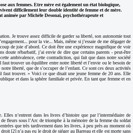
mpose aux femmes. Etre mère est également un état biologique,
vivent difficilement leur double identité de femme et de mère.
bat animée par Michèle Desonai, psychothérapeute et
on. Je trouve assez difficile de garder sa liberté, son autonomie tout
l’engagement... pour la vie... Mais, même si j’essaie de me dégager de
eaucoup de joie d’abord. Ce doit être une expérience magnifique de voir
s doute rébarbatif, j’ai envie de dire que certains parents - peut-être
 cette ambivalence, cette contradiction, qui fait que dans notre société
faut trouver un équilibre entre notre liberté et l’envie ou le besoin de
e notre liberté, que de s’occuper de l’enfant. Ce sont ces deux activités
u’il faut trouver. » Voici ce que disait une jeune femme de 20 ans. Elle
ublique et dans la sphère familiale et privée. En tant que femme et en
Elles n’entrent dans les livres d’histoire que par l’intermédiaire de
 de fleurs sous l’Arc de triomphe à la mémoire de la femme du soldat
 entrées que très tardivement dans les livres, à peu près au moment où
oit [2] n’a pas eu le droit de siéger au Barreau et elle est morte sans