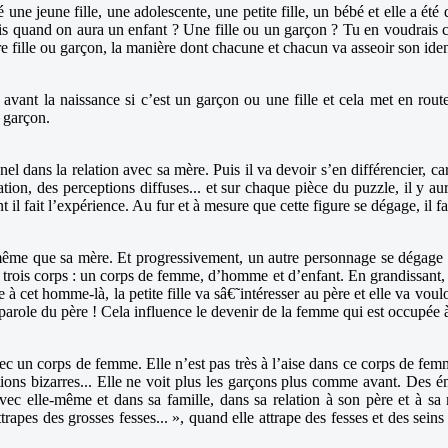
une jeune fille, une adolescente, une petite fille, un bébé et elle a été 
rais quand on aura un enfant ? Une fille ou un garçon ? Tu en voudrais
re fille ou garçon, la manière dont chacune et chacun va asseoir son iden
 avant la naissance si c’est un garçon ou une fille et cela met en rout
n garçon.
nnel dans la relation avec sa mère. Puis il va devoir s’en différencier, c
ion, des perceptions diffuses... et sur chaque pièce du puzzle, il y au
l fait l’expérience. Au fur et à mesure que cette figure se dégage, il fa
a même que sa mère. Et progressivement, un autre personnage se dégage :
 trois corps : un corps de femme, d’homme et d’enfant. En grandissant, la 
 à cet homme-là, la petite fille va sâ€˜intéresser au père et elle va voul
role du père ! Cela influence le devenir de la femme qui est occupée à ém
ec un corps de femme. Elle n’est pas très à l’aise dans ce corps de fem
ons bizarres... Elle ne voit plus les garçons plus comme avant. Des émo
vec elle-même et dans sa famille, dans sa relation à son père et à sa
trapes des grosses fesses... », quand elle attrape des fesses et des sei