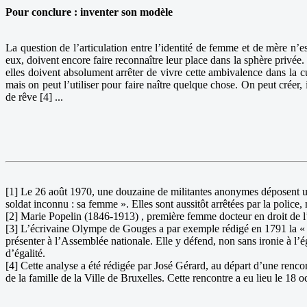
Pour conclure : inventer son modèle
La question de l’articulation entre l’identité de femme et de mère n’
eux, doivent encore faire reconnaître leur place dans la sphère privé
elles doivent absolument arrêter de vivre cette ambivalence dans la cu
mais on peut l’utiliser pour faire naître quelque chose. On peut créer,
de rêve [4] ...
[1] Le 26 août 1970, une douzaine de militantes anonymes déposent une 
soldat inconnu : sa femme ». Elles sont aussitôt arrêtées par la poli
[2] Marie Popelin (1846-1913) , première femme docteur en droit de 
[3] L’écrivaine Olympe de Gouges a par exemple rédigé en 1791 la « Dé
présenter à l’Assemblée nationale. Elle y défend, non sans ironie à l’é
d’égalité.
[4] Cette analyse a été rédigée par José Gérard, au départ d’une renc
de la famille de la Ville de Bruxelles. Cette rencontre a eu lieu le 18 