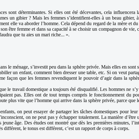
nces sont déterminantes. Si elles ont été décevantes, cela influencer
mes un gibier ? Mais les femmes s’identifient-elles à un beau gibier, 
omment elle va aborder l’homme. Cela dépend du regard de la mère et du p
s son être femme et dans sa capacité à se choisir un compagnon de vie, c’
 faudra que tu aies un mari riche... ».
s le ménage, s’investit peu dans la sphère privée. Mais elles en sont s
ler un enfant, comment bien dresser une table, etc. Si on veut partager le
 même façon que les femmes revendiquent le pouvoir d’agir dans la sph
ue le travail domestique a toujours été disqualifié. Les hommes ne s’y i
ticipaient pas. Elles ont de tout temps compris le fonctionnement du 
e plus vite que l’homme qui arrive dans la sphère privée, parce que le 
 enfants, on peut essayer de partager les tâches domestiques pour leur
l’inconscient, on ne peut pas y échapper totalement. La manière d’être
us jeune âge. Des études ont montré que dès les premières minutes, l’int
s différent, le tonus est différent, c’est un rapport de corps à corps.