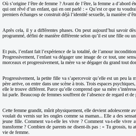
Où s’origine l’être de femme ? Avant de l’être, la femme a d’abord été 
qui ont rêvé d’un enfant, qui en ont parlé : « Qu’est ce que tu voud
premiers échanges se construit déjà l’identité sexuelle, la manière d’êt
Après cela, il y a différentes phases. On peut aujourd’hui savoir dès
programmé, défini de manière différente selon qu’il est une fille ou u
Et puis, l’enfant fait l’expérience de la totalité, de l’amour inconditio
Progressivement, l’enfant va dégager une image de ce tout, une sensat
morceaux et progressivement, la mère va se dégager du grand tout dont i
Progressivement, la petite fille va s’apercevoir qu’elle est un peu l
père arrive, on entre dans une scène à trois. Trois espaces psychiques,
elle le trouve différent. Parce qu’elle comprend que sa mère s’intéresse
lui parle. Beaucoup de femmes souffrent de l’absence de regard et de pa
Cette femme grandit, mûrit physiquement, elle devient adolescente av
voulait du vernis sur les ongles comme sa maman... Elle a des sensati
jeune fille. Comment va-t-elle les vivre ? Comment va-t-elle vivre a
transforme ? Combien de parents ne disent-ils pas : « Tu grossis, tu at
vie de femme.