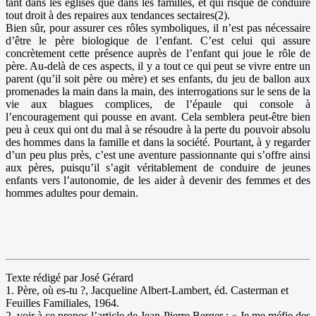
tant dans les églises que dans les familles, et qui risque de conduire
tout droit à des repaires aux tendances sectaires(2).
Bien sûr, pour assurer ces rôles symboliques, il n’est pas nécessaire
d’être le père biologique de l’enfant. C’est celui qui assure
concrètement cette présence auprès de l’enfant qui joue le rôle de
père. Au-delà de ces aspects, il y a tout ce qui peut se vivre entre un
parent (qu’il soit père ou mère) et ses enfants, du jeu de ballon aux
promenades la main dans la main, des interrogations sur le sens de la
vie aux blagues complices, de l’épaule qui console à
l’encouragement qui pousse en avant. Cela semblera peut-être bien
peu à ceux qui ont du mal à se résoudre à la perte du pouvoir absolu
des hommes dans la famille et dans la société. Pourtant, à y regarder
d’un peu plus près, c’est une aventure passionnante qui s’offre ainsi
aux pères, puisqu’il s’agit véritablement de conduire de jeunes
enfants vers l’autonomie, de les aider à devenir des femmes et des
hommes adultes pour demain.
Texte rédigé par José Gérard
1. Père, où es-tu ?, Jacqueline Albert-Lambert, éd. Casterman et
Feuilles Familiales, 1964.
2. voir à ce propos l’article de Jean-Pierre Berger : « Je me méfie des