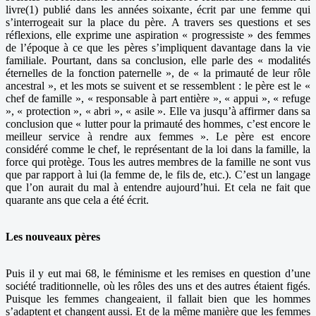
livre(1) publié dans les années soixante, écrit par une femme qui
s’interrogeait sur la place du père. A travers ses questions et ses
réflexions, elle exprime une aspiration « progressiste » des femmes
de l’époque à ce que les pères s’impliquent davantage dans la vie
familiale. Pourtant, dans sa conclusion, elle parle des « modalités
éternelles de la fonction paternelle », de « la primauté de leur rôle
ancestral », et les mots se suivent et se ressemblent : le père est le «
chef de famille », « responsable à part entière », « appui », « refuge
», « protection », « abri », « asile ». Elle va jusqu’à affirmer dans sa
conclusion que « lutter pour la primauté des hommes, c’est encore le
meilleur service à rendre aux femmes ». Le père est encore
considéré comme le chef, le représentant de la loi dans la famille, la
force qui protège. Tous les autres membres de la famille ne sont vus
que par rapport à lui (la femme de, le fils de, etc.). C’est un langage
que l’on aurait du mal à entendre aujourd’hui. Et cela ne fait que
quarante ans que cela a été écrit.
Les nouveaux pères
Puis il y eut mai 68, le féminisme et les remises en question d’une
société traditionnelle, où les rôles des uns et des autres étaient figés.
Puisque les femmes changeaient, il fallait bien que les hommes
s’adaptent et changent aussi. Et de la même manière que les femmes