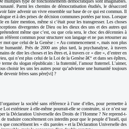
r. De multiples type de fonctionnements démocratiques sont imaginables.
unauté. Parmi les chemins de démocratisation étudiés, le désaccord
ouvoir faire advenir un vivre ensemble sur base de ce qui est commun. Il
dialogue et à des prises de décision communes portées par tous. Lorsque
lle en faire mention, même si c’était pour les transgresser. Les choses
conceptions divergentes de Dieu ou les dieux des uns et des autres qui
] prétendent même que c’est, ou que cela sera, le choc des décennies à
 un référent commun pour structurer son langage et ne pas retourner au
er mot que celui de la Genèse : « Au commencement », mais non plus
 humanité. Près de 2000 ans plus tard, la psychanalyse, à travers
s de dire les choses et les êtres et, à travers ce « dire », d’entrer en
 Dieu, qui n’est plus celui de la Loi de la Genèse â€“ et dans ses épîtres,
terme du slogan républicain : la fraternité, l’amour fraternel. L’aimer,
 nous choisir les uns les autres pour qu’advienne une humanité toujours
de devenir frères sans père[vi] ?
’organiser la société sans référence à l’une d’elles, pour permettre à
 Loi extérieure à elle-même pourrait-elle se construire, si ce n’est sur
per la Déclaration Universelle des Droits de l’Homme ? Ne reprend-t-
ta de traduire concrètement ces interdits pour que le peuple d’Israël, qui
s que concrétisent les « dix paroles » et la Déclaration Universelle des