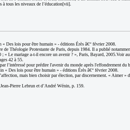
 à tous les niveaux de l’éducation[vii].
 « Des lois pour être humain » - éditions Érès â€“ février 2008.
bre de Théologie Protestante de Paris, depuis 1984. Il a publié notamment 
 ; « Le mariage a-t-il encore un avenir ? », Paris, Bayard, 2005.Voir auss
ges 42 à 55.
e par l’intéressé pour prédire l'avenir du monde après l'effondrement du 
n « Des lois pour être humain » - éditions Érès â€“ février 2008.
 d’affection, mais bien choisir par élection, par discernement. « Aimer » de
de Jean-Pierre Lebrun et d’André Wénin, p. 159.