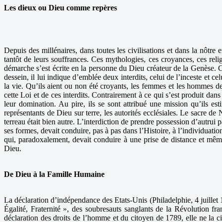
Les dieux ou Dieu comme repères
Depuis des millénaires, dans toutes les civilisations et dans la nôtre
tantôt de leurs souffrances. Ces mythologies, ces croyances, ces reli
démarche s’est écrite en la personne du Dieu créateur de la Genèse. 
dessein, il lui indique d’emblée deux interdits, celui de l’inceste et 
la vie. Qu’ils aient ou non été croyants, les femmes et les hommes de c
cette Loi et de ces interdits. Contrairement à ce qui s’est produit dan
leur domination. Au pire, ils se sont attribué une mission qu’ils es
représentants de Dieu sur terre, les autorités ecclésiales. Le sacre d
terreau était bien autre. L’interdiction de prendre possession d’autrui
ses formes, devait conduire, pas à pas dans l’Histoire, à l’individuati
qui, paradoxalement, devait conduire à une prise de distance et mê
Dieu.
De Dieu à la Famille Humaine
La déclaration d’indépendance des Etats-Unis (Philadelphie, 4 juillet 
Égalité, Fraternité », des soubresauts sanglants de la Révolution fr
déclaration des droits de l’homme et du citoyen de 1789, elle ne la c