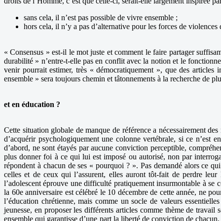
droits de l’Homme, c’est que celle-ci, serait-elle largement inspirée p
sans cela, il n’est pas possible de vivre ensemble ;
hors cela, il n’y a pas d’alternative pour les forces de violence
« Consensus » est-il le mot juste et comment le faire partager suffi
durabilité » n’entre-t-elle pas en conflit avec la notion et le fonctio
venir pourrait estimer, très « démocratiquement », que des articles 
ensemble » sera toujours chemin et tâtonnements à la recherche de p
et en éducation ?
Cette situation globale de manque de référence a nécessairement des r
d’acquérir psychologiquement une colonne vertébrale, si ce n’est en 
d’abord, ne sont étayés par aucune conviction perceptible, compréhen
plus donner foi à ce qui lui est imposé ou autorisé, non par interroga
répondent à chacun de ses « pourquoi ? ». Pas demandé alors ce qui en
celles et de ceux qui l’assurent, elles auront tôt-fait de perdre leu
l’adolescent éprouve une difficulté pratiquement insurmontable à se c
la 60e anniversaire est célébré le 10 décembre de cette année, ne pou
l’éducation chrétienne, mais comme un socle de valeurs essentielles
jeunesse, en proposer les différents articles comme thème de travail 
ensemble qui garantisse d’une part la liberté de conviction de chacun,