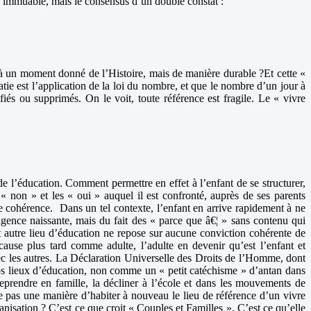
lors immuable, mais le consensus d’un double constat :
 à un moment donné de l’Histoire, mais de manière durable ?Et cette «
atie est l’application de la loi du nombre, et que le nombre d’un jour à
iés ou supprimés. On le voit, toute référence est fragile. Le « vivre
e l’éducation. Comment permettre en effet à l’enfant de se structurer,
« non » et les « oui » auquel il est confronté, auprès de ses parents
e cohérence. Dans un tel contexte, l’enfant en arrive rapidement à ne
lligence naissante, mais du fait des « parce que â€¦ » sans contenu qui
ut autre lieu d’éducation ne repose sur aucune conviction cohérente de
n cause plus tard comme adulte, l’adulte en devenir qu’est l’enfant et
vec les autres. La Déclaration Universelle des Droits de l’Homme, dont
 nos lieux d’éducation, non comme un « petit catéchisme » d’antan dans
eprendre en famille, la décliner à l’école et dans les mouvements de
ce pas une manière d’habiter à nouveau le lieu de référence d’un vivre
nisation ? C’est ce que croit « Couples et Familles ». C’est ce qu’elle