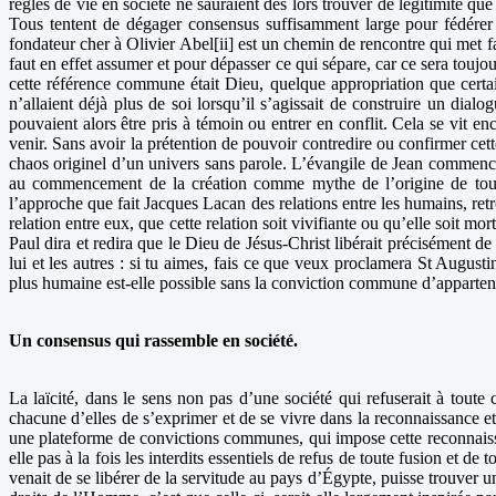
règles de vie en société ne sauraient dès lors trouver de légitimité q
Tous tentent de dégager consensus suffisamment large pour fédérer
fondateur cher à Olivier Abel[ii] est un chemin de rencontre qui met fa
faut en effet assumer et pour dépasser ce qui sépare, car ce sera touj
cette référence commune était Dieu, quelque appropriation que certains
n’allaient déjà plus de soi lorsqu’il s’agissait de construire un dia
pouvaient alors être pris à témoin ou entrer en conflit. Cela se vit 
venir. Sans avoir la prétention de pouvoir contredire ou confirmer ce
chaos originel d’un univers sans parole. L’évangile de Jean comme
au commencement de la création comme mythe de l’origine de toute
l’approche que fait Jacques Lacan des relations entre les humains, retr
relation entre eux, que cette relation soit vivifiante ou qu’elle soit mor
Paul dira et redira que le Dieu de Jésus-Christ libérait précisément de
lui et les autres : si tu aimes, fais ce que veux proclamera St August
plus humaine est-elle possible sans la conviction commune d’appartena
Un consensus qui rassemble en société.
La laïcité, dans le sens non pas d’une société qui refuserait à toute
chacune d’elles de s’exprimer et de se vivre dans la reconnaissance et 
une plateforme de convictions communes, qui impose cette reconnaiss
elle pas à la fois les interdits essentiels de refus de toute fusion et d
venait de se libérer de la servitude au pays d’Égypte, puisse trouver u