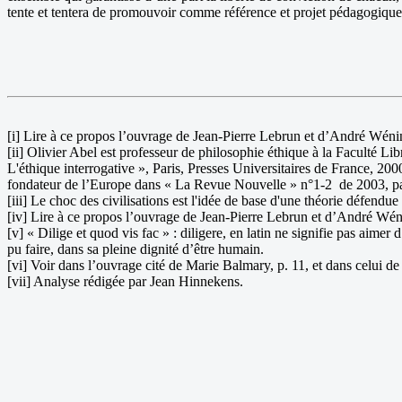
tente et tentera de promouvoir comme référence et projet pédagogiques
[i] Lire à ce propos l’ouvrage de Jean-Pierre Lebrun et d’André Wénin
[ii] Olivier Abel est professeur de philosophie éthique à la Faculté Li
L'éthique interrogative », Paris, Presses Universitaires de France, 2000
fondateur de l’Europe dans « La Revue Nouvelle » n°1-2 de 2003, pa
[iii] Le choc des civilisations est l'idée de base d'une théorie défendu
[iv] Lire à ce propos l’ouvrage de Jean-Pierre Lebrun et d’André Wéni
[v] « Dilige et quod vis fac » : diligere, en latin ne signifie pas aimer
pu faire, dans sa pleine dignité d’être humain.
[vi] Voir dans l’ouvrage cité de Marie Balmary, p. 11, et dans celui 
[vii] Analyse rédigée par Jean Hinnekens.