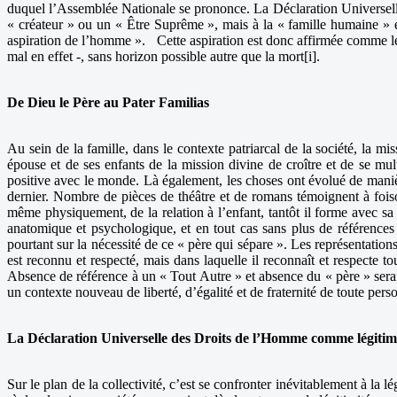
duquel l’Assemblée Nationale se prononce. La Déclaration Universelle 
« créateur » ou un « Être Suprême », mais à la « famille humaine » e
aspiration de l’homme ». Cette aspiration est donc affirmée comme le d
mal en effet -, sans horizon possible autre que la mort[i].
De Dieu le Père au Pater Familias
Au sein de la famille, dans le contexte patriarcal de la société, la m
épouse et de ses enfants de la mission divine de croître et de se multi
positive avec le monde. Là également, les choses ont évolué de manière
dernier. Nombre de pièces de théâtre et de romans témoignent à foison 
même physiquement, de la relation à l’enfant, tantôt il forme avec sa
anatomique et psychologique, et en tout cas sans plus de références 
pourtant sur la nécessité de ce « père qui sépare ». Les représentatio
est reconnu et respecté, mais dans laquelle il reconnaît et respecte
Absence de référence à un « Tout Autre » et absence du « père » seraien
un contexte nouveau de liberté, d’égalité et de fraternité de toute per
La Déclaration Universelle des Droits de l’Homme comme légitimit
Sur le plan de la collectivité, c’est se confronter inévitablement à la 