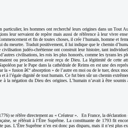
 en particulier, les hommes ont recherché leurs origines dans un Tout Aut
gions leur servaient de repère mais aussi de référence à leur vivre en
Commencement et fin de toutes choses, il crée l’humain, homme et femme
celui du meurtre. Traduit positivement, il lui indique que le chemin d’hu
ivilisation judéo-chrétienne ont construit leur histoire, tant individue
s d’autres civilisations, les rois les plus honorés, comme les tyrans le
timaient ou proclamaient avoir reçu de Dieu. La légitimité de cette a
e Napoléon par le Pape dans la cathédrale de Reims en est une des repré
 par la « fusion â€“ absorption » de l’autre en moi ou de le tuer, deux 
on et à l’égale dignité de tout humain. Ce fut bien sûr un chemin extrêmem
me à la négation du Dieu des origines. L’humain n’avait à être soum
1776) se réfère directement au « Créateur ». En France, la déclaration 
ançaise, se référait à l’Être Suprême. La constituante de 1793 fit enco
ite pas. L’Être Suprême n’en est donc pas disparu, mais il n’est plus 