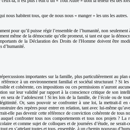
ar ceux-là, n’est plus l’édit d’un « Tout Autre » dont la teneur est dès 
s qui nous habitent tous, que de nous nous « manger » les uns les autres.
samment pour qu’il puisse régir l’ensemble de l’humanité, non seulement
nnement même de la démocratie qu’elle promeut, si tant est que la démocr
importants de la Déclaration des Droits de l'Homme doivent être modif
lus d’humanité.
épercussions importantes sur la famille, plus particulièrement au plan d
référence à un environnement familial et sociétal structurant ? Si les 
sible et cohérente, ces impositions ou ces permissions n’auront aucun
tion sur leur validité par rapport à la conscience critique de son inte
 sera de l’adolescent ! Si les lois de la famille, de l’école ou de to
r légitimité. Or, sans pouvoir se confronter à une loi, la mettrait-il e
onstruire des repères pour entrer en relation, tant avec lui-même qu’a
rrait-elle pas devenir cette référence de conviction cohérente de tous
 auquel confronter tous nos comportements et tous nos projets ? La r
scolaire et comme sujet de colloques et de journées d’étude, ne serait-
 tout en s’attelant toutes et tous, ensemble, à un chemin nouveau d’huma