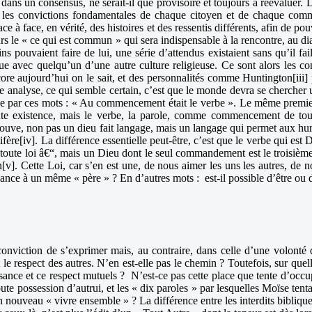
ue dans un consensus, ne serait-il que provisoire et toujours à réévalue
 les convictions fondamentales de chaque citoyen et de chaque comm
ce à face, en vérité, des histoires et des ressentis différents, afin de p
ours le « ce qui est commun » qui sera indispensable à la rencontre, au 
 pouvaient faire de lui, une série d’attendus existaient sans qu’il fai
logue avec quelqu’un d’une autre culture religieuse. Ce sont alors les 
encore aujourd’hui on le sait, et des personnalités comme Huntington[iii
tte analyse, ce qui semble certain, c’est que le monde devra se chercher
nce par ces mots : « Au commencement était le verbe ». Le même premi
 existence, mais le verbe, la parole, comme commencement de toute
ouve, non pas un dieu fait langage, mais un langage qui permet aux humain
tifère[iv]. La différence essentielle peut-être, c’est que le verbe qui est
 toute loi â€“, mais un Dieu dont le seul commandement est le troisième 
in[v]. Cette Loi, car s’en est une, de nous aimer les uns les autres, de
nce à un même « père » ? En d’autres mots : est-il possible d’être ou 
 conviction de s’exprimer mais, au contraire, dans celle d’une volonté d
le respect des autres. N’en est-elle pas le chemin ? Toutefois, sur quelle
ance et ce respect mutuels ? N’est-ce pas cette place que tente d’occu
e toute possession d’autrui, et les « dix paroles » par lesquelles Moïse ten
n nouveau « vivre ensemble » ? La différence entre les interdits biblique