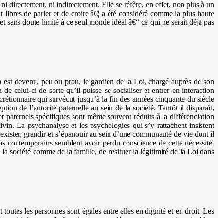
directement, ni indirectement. Elle se réfère, en effet, non plus à un
libres de parler et de croire â€¦ a été considéré comme la plus haute
t sans doute limité à ce seul monde idéal â€“ ce qui ne serait déjà pas
 en est devenu, peu ou prou, le gardien de la Loi, chargé auprès de son
de celui-ci de sorte qu’il puisse se socialiser et entrer en interaction
crétionnaire qui survécut jusqu’à la fin des années cinquante du siècle
on de l’autorité paternelle au sein de la société. Tantôt il disparaît,
t paternels spécifiques sont même souvent réduits à la différenciation
vin. La psychanalyse et les psychologies qui s’y rattachent insistent
 exister, grandir et s’épanouir au sein d’une communauté de vie dont il
nos contemporains semblent avoir perdu conscience de cette nécessité.
la société comme de la famille, de resituer la légitimité de la Loi dans
 toutes les personnes sont égales entre elles en dignité et en droit. Les