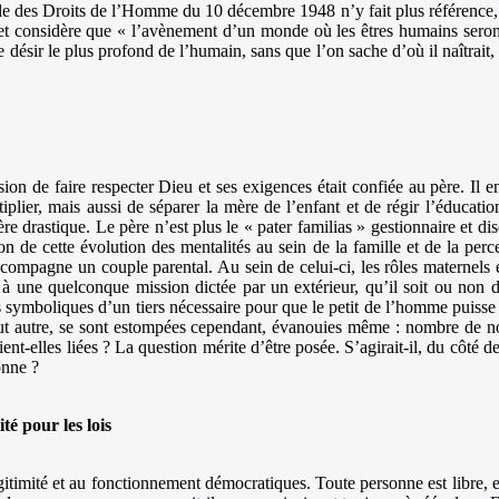
des Droits de l’Homme du 10 décembre 1948 n’y fait plus référence, ni 
t considère que « l’avènement d’un monde où les êtres humains seront 
ésir le plus profond de l’humain, sans que l’on sache d’où il naîtrait, e
ission de faire respecter Dieu et ses exigences était confiée au père. Il
plier, mais aussi de séparer la mère de l’enfant et de régir l’éducation 
 drastique. Le père n’est plus le « pater familias » gestionnaire et dis
de cette évolution des mentalités au sein de la famille et de la percepti
 compagne un couple parental. Au sein de celui-ci, les rôles maternels e
à une quelconque mission dictée par un extérieur, qu’il soit ou non di
ns symboliques d’un tiers nécessaire pour que le petit de l’homme puisse
 tout autre, se sont estompées cependant, évanouies même : nombre de 
t-elles liées ? La question mérite d’être posée. S’agirait-il, du côté de 
sonne ?
é pour les lois
légitimité et au fonctionnement démocratiques. Toute personne est libre, et