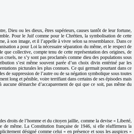
re, Dieu ou les dieux, êtres supérieurs, causes tantôt de leur fortune,
semble. Pour le Juif comme pour le Chrétien, la symbolisation de cette
, à son image, et il l’appelle à vivre selon sa ressemblance. Dans ce
manisation a pour Loi la nécessaire séparation du même, et le respect de
lle que collective, compte tenu de cette représentation des origines, de
s plus cruels, ne s’y sont pas proclamés comme dieu des populations sous
ttribution s’est même souvent parée d’un choix divin entériné par les
sentations picturales les plus connues. Ce qui germait pourtant dans ce
modes de suppression de l’autre ou de sa négation symbolique sous toutes
ent long et pénible, voire terrifiant dans certains de ses épisodes mais
is à aucune démarche d’accaparement de qui que ce soit, pas même du
des droits de l’homme et du citoyen jaillie, comme la devise « Liberté,
re de même. La Constitution française de 1946, si elle réaffirmera la
explicitement désigné comme celui « en présence et sous les auspices »