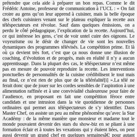
prétendre que cela aide à préparer un bon repas. Comme le dit
Frédéric Antoine, professeur de communication à l’UCL : « On fait
croire au gens qu’on leur apprend à cuisiner, mais la belle époque
des chefs cuisiniers venant sur le plateau expliquer la recette aux
téléspectateurs est révolue. Sauf dans quelques émissions, on a
perdu le côté pédagogique, l’explication de la recette. Aujourd’hui,
ce qui intéresse les gens, c’est de voir untel cuire des oignons. Le
voyeurisme ou le désir de changer de vie sont les nouvelles
dynamiques des programmes télévisés. La compétition prime. Et là
où ça devient très fort, c’est que ça nous donne une illusion de
coaching, d’évolution et de progrès, mais en réalité il n’y a aucun
apprentissage. Dans la plupart des cas, le téléspectateur n’est même
pas en mesure de pouvoir reproduire la recette. Les interventions
ponctuelles de personnalités de la cuisine crédibilisent le tout mais
au final, ce n’est rien de plus que de la téléréalité[i] ».La télé ne
ferait donc que de jouer sur les cordes sensibles de l’aspiration à une
alimentation raffinée et à une convivialité chaleureuse pour faire de
l’audience, en proposant en fait une compétition féroce entre
candidats et une intrusion dans la vie quotidienne de personnes
ordinaires qui permet aux téléspectateurs de s’y identifier. Dans
Master Chef, on assiste un peu au même phénomène qu’avec la Star
Académy : de la même manière que monsieur et madame tout le
monde pouvaient devenir des stars du show-biz en se pliant à une
formation éclair et à toutes les vexations qui y étaient liées, on peut
aussi devenir un grand chef en quelques semainesâ€¦ pour autant