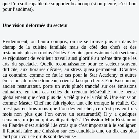
que l’on soit capable de supporter beaucoup (si on pleure, c’est bon
pour l’audimat).
Une vision déformée du secteur
Evidemment, on l’aura compris, on ne se trouve plus ici dans le
champ de la cuisine familiale mais du côté des chefs et des
restaurants plus ou moins étoilés. Certains professionnels du secteurs
se réjouissent de voir leur travail ainsi glorifié au même titre que les
arts du spectacle. Quelle reconnaissance pour ce secteur souvent
difficile, aux horaires décalés, au stress quasi permanent !D’autres
au contraire, comme ce fut le cas pour la Star Academy et autres
émissions du même tonneau, crient à la supercherie. Eric Boschman,
ancien restaurateur, porte un avis plutôt tranché sur ces émissions
culinaires, en tout cas celles du créneau télé-réalité. « Je pense
globalement que c’est plus de la télé que de la réalité. Une émission
comme Master Chef me fait rigoler, tant elle tronque la réalité. Ce
n’est pas en trois mois que l’on devient chef, ce n’est pas en trois
mois non plus que l’on ouvre un restaurantâ€¦ Il y a quelques
semaines, un jeune qui avait participé à l’émission Mijn Restaurant
en Flandre s’est suicidé ! Je crois que c’est important à le souligner.
Il faudrait faire une émission sur ces candidats cinq ou dix ans plus
tard pour voir ce qu’ils sont devenus»