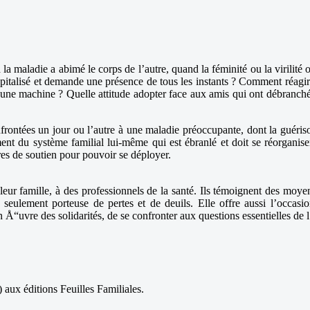
maladie a abimé le corps de l’autre, quand la féminité ou la virilité o
ospitalisé et demande une présence de tous les instants ? Comment réag
une machine ? Quelle attitude adopter face aux amis qui ont débranché l
frontées un jour ou l’autre à une maladie préoccupante, dont la guériso
ent du système familial lui-même qui est ébranlé et doit se réorganise
res de soutien pour pouvoir se déployer.
eur famille, à des professionnels de la santé. Ils témoignent des moyens
 seulement porteuse de pertes et de deuils. Elle offre aussi l’occasio
n Å“uvre des solidarités, de se confronter aux questions essentielles de l
aux éditions Feuilles Familiales.