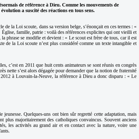
nt désormais de référence à Dieu. Comme les mouvements de
évolution a suscité des réactions en tous sens.
le de la Loi scoute, dans sa version belge, s’énonçait en ces termes : «
glise, famille, patrie : voilà des références explicites qui ont vieilli et
phrase se modifie et devient : « Le scout est frère de tous, car il est
xte de la Loi scoute n’est plus considéré comme un texte intangible et
elles, c’est en 2011 que huit cents animateurs se sont réunis en congrès
ès nette s’est alors dégagée pour demander que la notion de fraternité
s 2012 à Louvain-la-Neuve, la référence à Dieu a donc disparu : « Le
de jeunesse. Quelques-uns ont bien sûr regretté cette adaptation, mais
sont plus majoritairement des catholiques convaincus. Souvent anciens
s, les activités au grand air et en contact avec la nature, voire une
nfants.