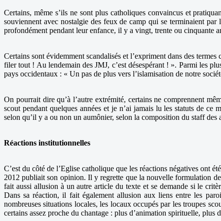
Certains, même s’ils ne sont plus catholiques convaincus et pratiquant
souviennent avec nostalgie des feux de camp qui se terminaient par le
profondément pendant leur enfance, il y a vingt, trente ou cinquante
Certains sont évidemment scandalisés et l’expriment dans des termes c
filer tout ! Au lendemain des JMJ, c’est désespérant ! ». Parmi les plus
pays occidentaux : « Un pas de plus vers l’islamisation de notre société.
On pourrait dire qu’à l’autre extrémité, certains ne comprennent même
scout pendant quelques années et je n’ai jamais lu les statuts de ce
selon qu’il y a ou non un aumônier, selon la composition du staff des a
Réactions institutionnelles
C’est du côté de l’Eglise catholique que les réactions négatives ont ét
2012 publiait son opinion. Il y regrette que la nouvelle formulation de
fait aussi allusion à un autre article du texte et se demande si le cr
Dans sa réaction, il fait également allusion aux liens entre les pa
nombreuses situations locales, les locaux occupés par les troupes sco
certains assez proche du chantage : plus d’animation spirituelle, plus d