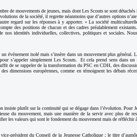
mbre de mouvements de jeunes, mais dont Les Scouts se sont détachés il 
 évolutions de la société, il regrette néanmoins que d’autres options n’
e regard sur les réponses à y apporter. « La société multiculturelle 
compte des positions de chacun et des cadres préalablement existants
de nos identités individuelles, collectives, politiques et sociales. N
pas un événement isolé mais s’insère dans un mouvement plus général. L
n, pour s’appeler simplement Les Scouts. Et cela prend sens dans un c
l suffit de se rappeler de la transformation du PSC en CDH, des discuss
es dimensions européennes, comme en témoignent les débats récents 
n insiste plutôt sur la continuité qui se dégage dans l’évolution. Pou
eligieuse du mouvement, mais une manière de la servir avec plus de r
fier les valeurs qui sont le fondement du mouvement mais de réfléchir 
t vice-président du Conseil de la Jeunesse Catholique ; le titre d’aumô