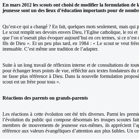
En mars 2012 les scouts ont choisi de modifier la formulation de
jeunesse sont un des lieux d’éducation importants pour de nombreux
Qu’est-ce qui a changé ? En fait, quelques mots seulement, mais qui pou
Le scout remplit ses devoirs envers Dieu, l’Eglise catholique, le roi et l
que l’on n’oserait plus évoquer aujourd’hui en ces termes, si ce n’est
fils de Dieu ». Et un peu plus tard, en 1984 : « Le scout se veut frè
immuable. C’est même une tradition de l’adapter.
Suite à un long travail de réflexion interne et de consultations de tou
pour échanger leurs points de vue, réfléchir aux textes fondateurs du
ne fasse plus référence à Dieu. Dans la nouvelle formulation propos
scout est un frère pour tous ».
Réactions des parents ou grands-parents
Les réactions à cette évolution ont été très diverses. Parmi les prem
l’évolution du public qui compose désormais les troupes scoutes fait
membres de mouvements de jeunesse eux-mêmes, ils apprécient l’appren
référence aux valeurs évangéliques d’attention aux plus faibles. Un c