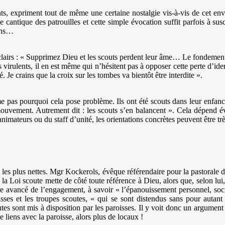
s, expriment tout de même une certaine nostalgie vis-à-vis de cet envir
 cantique des patrouilles et cette simple évocation suffit parfois à s
 ans…
lairs : « Supprimez Dieu et les scouts perdent leur âme… Le fondement 
 virulents, il en est même qui n’hésitent pas à opposer cette perte d’iden
 Je crains que la croix sur les tombes va bientôt être interdite ».
 pas pourquoi cela pose problème. Ils ont été scouts dans leur enfance
 mouvement. Autrement dit : les scouts s’en balancent ». Cela dépend 
nimateurs ou du staff d’unité, les orientations concrètes peuvent être trè
é les plus nettes. Mgr Kockerols, évêque référendaire pour la pastorale 
 la Loi scoute mette de côté toute référence à Dieu, alors que, selon lu
itère avancé de l’engagement, à savoir « l’épanouissement personnel, soci
roisses et les troupes scoutes, « qui se sont distendus sans pour auta
utes sont mis à disposition par les paroisses. Il y voit donc un argumen
e liens avec la paroisse, alors plus de locaux !