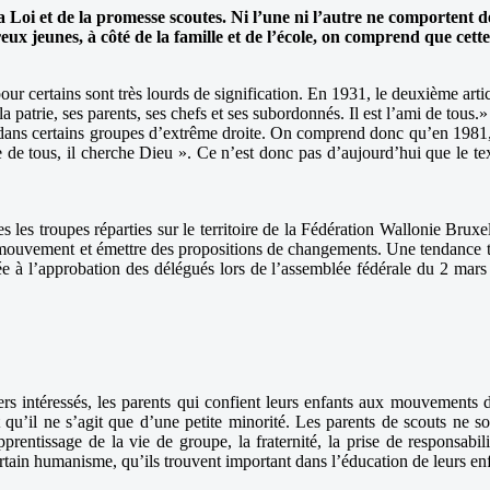
 la Loi et de la promesse scoutes. Ni l’une ni l’autre ne comporte
 jeunes, à côté de la famille et de l’école, on comprend que cette 
r certains sont très lourds de signification. En 1931, le deuxième artic
a patrie, ses parents, ses chefs et ses subordonnés. Il est l’ami de tous.» É
 dans certains groupes d’extrême droite. On comprend donc qu’en 1981, la 
re de tous, il cherche Dieu ». Ce n’est donc pas d’aujourd’hui que le te
tes les troupes réparties sur le territoire de la Fédération Wallonie Brux
 mouvement et émettre des propositions de changements. Une tendance tr
ée à l’approbation des délégués lors de l’assemblée fédérale du 2 mar
iers intéressés, les parents qui confient leurs enfants aux mouvements 
 qu’il ne s’agit que d’une petite minorité. Les parents de scouts ne 
tissage de la vie de groupe, la fraternité, la prise de responsabilité
ertain humanisme, qu’ils trouvent important dans l’éducation de leurs e