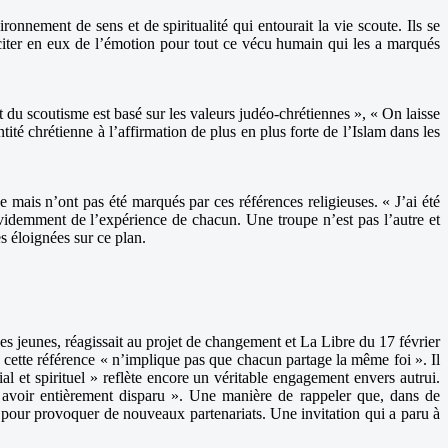
onnement de sens et de spiritualité qui entourait la vie scoute. Ils se
usciter en eux de l’émotion pour tout ce vécu humain qui les a marqués
du scoutisme est basé sur les valeurs judéo-chrétiennes », « On laisse
tité chrétienne à l’affirmation de plus en plus forte de l’Islam dans les
 mais n’ont pas été marqués par ces références religieuses. « J’ai été
évidemment de l’expérience de chacun. Une troupe n’est pas l’autre et
s éloignées sur ce plan.
des jeunes, réagissait au projet de changement et La Libre du 17 février
i, cette référence « n’implique pas que chacun partage la même foi ». Il
al et spirituel » reflète encore un véritable engagement envers autrui.
nt avoir entièrement disparu ». Une manière de rappeler que, dans de
t pour provoquer de nouveaux partenariats. Une invitation qui a paru à