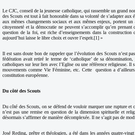
Le CJC, conseil de la jeunesse catholique, qui rassemble un grand no
des Scouts est tout à fait honorable dans sa volonté de s’adapter aux
aux mêmes changements sociaux et aux mêmes enjeux, portent un autr
citoyenneté et la démocratie ne peuvent s’accomplir qu’en prenant 
question de la foi, est riche d’enseignements dans la construction 
aujourd’hui laisse le libre choix et ouvre l’esprit.[1] »
Il est sans doute bon de rappeler que l’évolution des Scouts n’est 
fédération avait retiré le terme de ‘catholique’ de sa dénominatio
catholiques sur leur lien avec l’Eglise ou une référence religieuse. I
mouvements comme Vie Féminine, etc. Cette question a d’ailleurs d
constitution européenne.
Du côté des Scouts
Du côté des Scouts, on se défend de vouloir marquer une rupture et o
n’est pas une remise en question de la dimension spirituelle et r
désormais s’affirmer de manière décomplexée. Il ne s’agit pas de modi
José Reding, prêtre et théologien, a été dans les années quatre-ving