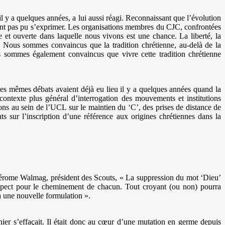
y a quelques années, a lui aussi réagi. Reconnaissant que l’évolution
aient pas pu s’exprimer. Les organisations membres du CJC, confrontées
et ouverte dans laquelle nous vivons est une chance. La liberté, la
. Nous sommes convaincus que la tradition chrétienne, au-delà de la
ous sommes également convaincus que vivre cette tradition chrétienne
es mêmes débats avaient déjà eu lieu il y a quelques années quand la
ontexte plus général d’interrogation des mouvements et institutions
ions au sein de l’UCL sur le maintien du ‘C’, des prises de distance de
sur l’inscription d’une référence aux origines chrétiennes dans la
r Jérome Walmag, président des Scouts, « La suppression du mot ‘Dieu’
espect pour le cheminement de chacun. Tout croyant (ou non) pourra
à une nouvelle formulation ».
nier s’effaçait. Il était donc au cœur d’une mutation en germe depuis