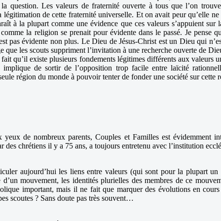
 la question. Les valeurs de fraternité ouverte à tous que l’on trou
égitimation de cette fraternité universelle. Et on avait peur qu’elle ne s’
paraît à la plupart comme une évidence que ces valeurs s’appuient sur l
comme la religion se prenait pour évidente dans le passé. Je pense qu’i
st pas évidente non plus. Le Dieu de Jésus-Christ est un Dieu qui n’est 
e que les scouts suppriment l’invitation à une recherche ouverte de Dieu.
fait qu’il existe plusieurs fondements légitimes différents aux valeurs un
 implique de sortir de l’opposition trop facile entre laïcité rationnel
a seule région du monde à pouvoir tenter de fonder une société sur cette r
x yeux de nombreux parents, Couples et Familles est évidemment inter
es chrétiens il y a 75 ans, a toujours entretenu avec l’institution ecclési
iculer aujourd’hui les liens entre valeurs (qui sont pour la plupart un
re d’un mouvement, les identités plurielles des membres de ce mouvement
lique important, mais il ne fait que marquer des évolutions en cours
oupes scoutes ? Sans doute pas très souvent…