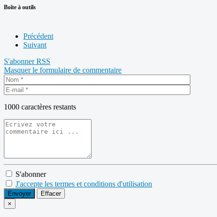
Boîte à outils
Précédent
Suivant
S'abonner
RSS
Masquer le formulaire de commentaire
1000
caractères restants
S'abonner
J'accepte les termes et conditions d'utilisation
Envoyer
Effacer
×