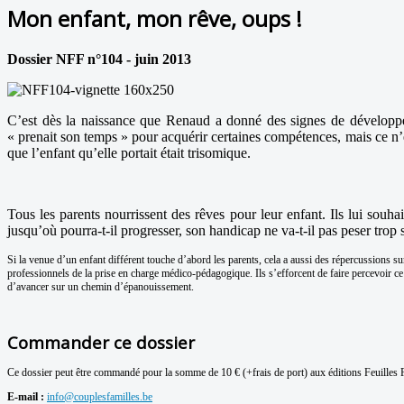
Mon enfant, mon rêve, oups !
Dossier NFF n°104 - juin 2013
C’est dès la naissance que Renaud a donné des signes de développeme
« prenait son temps » pour acquérir certaines compétences, mais ce n’
que l’enfant qu’elle portait était trisomique.
Tous les parents nourrissent des rêves pour leur enfant. Ils lui souhai
jusqu’où pourra-t-il progresser, son handicap ne va-t-il pas peser trop 
Si la venue d’un enfant différent touche d’abord les parents, cela a aussi des répercussions sur 
professionnels de la prise en charge médico-pédagogique. Ils s’efforcent de faire percevoir ce 
d’avancer sur un chemin d’épanouissement.
Commander ce dossier
Ce dossier peut être commandé pour la somme de 10 € (+frais de port) aux éditions Feuilles F
E-mail :
info@couplesfamilles.be