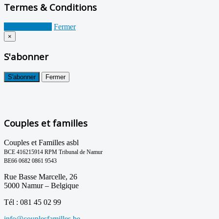
Termes & Conditions
Je suis d'accord
Fermer
×
S'abonner
S'abonner
Fermer
Couples et familles
Couples et Familles asbl
BCE 416215914 RPM Tribunal de Namur
BE66 0682 0861 9543
Rue Basse Marcelle, 26
5000 Namur – Belgique
Tél : 081 45 02 99
info@couplesfamilles.be