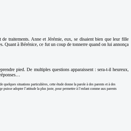
e traitements. Anne et Jérémie, eux, se disaient bien que leur fille
les. Quant à Bérénice, ce fut un coup de tonnerre quand on lui annonça
reprendre pied. De multiples questions apparaissent : sera-t-il heureux,
es réponses…
de quelques situations particulières, cette étude donne la parole à des parents et à des
ge puisse adopter l’attitude la plus juste, pour permettre à l’enfant comme aux parents