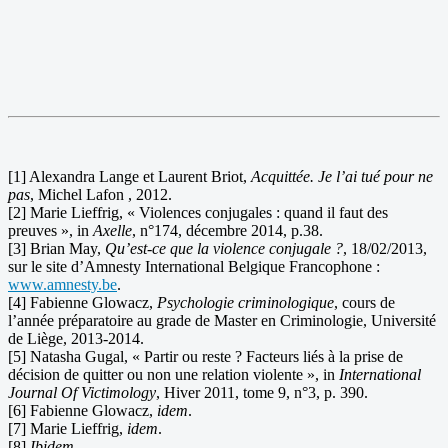
[1] Alexandra Lange et Laurent Briot,
Acquittée. Je l’ai tué pour ne
pas
, Michel Lafon , 2012.
[2] Marie Lieffrig, « Violences conjugales : quand il faut des
preuves », in
Axelle
, n°174, décembre 2014, p.38.
[3] Brian May,
Qu’est-ce que la violence conjugale ?
, 18/02/2013,
sur le site d’Amnesty International Belgique Francophone :
www.amnesty.be
.
[4] Fabienne Glowacz,
Psychologie criminologique
, cours de
l’année préparatoire au grade de Master en Criminologie, Université
de Liège, 2013-2014.
[5] Natasha Gugal, « Partir ou reste ? Facteurs liés à la prise de
décision de quitter ou non une relation violente », in
International
Journal Of Victimology
, Hiver 2011, tome 9, n°3, p. 390.
[6] Fabienne Glowacz,
idem
.
[7] Marie Lieffrig,
idem
.
[8]
Ibidem
.