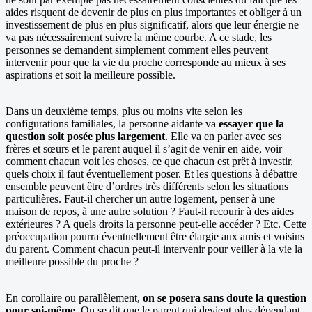
aides risquent de devenir de plus en plus importantes et obliger à un
investissement de plus en plus significatif, alors que leur énergie ne
va pas nécessairement suivre la même courbe. A ce stade, les
personnes se demandent simplement comment elles peuvent
intervenir pour que la vie du proche corresponde au mieux à ses
aspirations et soit la meilleure possible.
Dans un deuxième temps, plus ou moins vite selon les
configurations familiales, la personne aidante va
essayer que la
question soit posée plus largement
. Elle va en parler avec ses
frères et sœurs et le parent auquel il s’agit de venir en aide, voir
comment chacun voit les choses, ce que chacun est prêt à investir,
quels choix il faut éventuellement poser. Et les questions à débattre
ensemble peuvent être d’ordres très différents selon les situations
particulières. Faut-il chercher un autre logement, penser à une
maison de repos, à une autre solution ? Faut-il recourir à des aides
extérieures ? A quels droits la personne peut-elle accéder ? Etc. Cette
préoccupation pourra éventuellement être élargie aux amis et voisins
du parent. Comment chacun peut-il intervenir pour veiller à la vie la
meilleure possible du proche ?
En corollaire ou parallèlement,
on se posera sans doute la question
pour soi-même
. On se dit que le parent qui devient plus dépendant