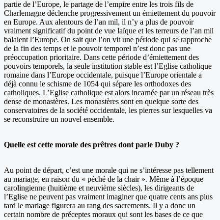
partie de l’Europe, le partage de l’empire entre les trois fils de
Charlemagne déclenche progressivement un émiettement du pouvoir
en Europe. Aux alentours de l’an mil, il n’y a plus de pouvoir
vraiment significatif du point de vue laïque et les terreurs de l’an mil
balaient l’Europe. On sait que l’on vit une période qui se rapproche
de la fin des temps et le pouvoir temporel n’est donc pas une
préoccupation prioritaire. Dans cette période d’émiettement des
pouvoirs temporels, la seule institution stable est l’Eglise catholique
romaine dans l’Europe occidentale, puisque l’Europe orientale a
déjà connu le schisme de 1054 qui sépare les orthodoxes des
catholiques. L’Eglise catholique est alors incarnée par un réseau très
dense de monastères. Les monastères sont en quelque sorte des
conservatoires de la société occidentale, les pierres sur lesquelles va
se reconstruire un nouvel ensemble.
Quelle est cette morale des prêtres dont parle Duby ?
Au point de départ, c’est une morale qui ne s’intéresse pas tellement
au mariage, en raison du « péché de la chair ». Même à l’époque
carolingienne (huitième et neuvième siècles), les dirigeants de
l’Eglise ne peuvent pas vraiment imaginer que quatre cents ans plus
tard le mariage figurera au rang des sacrements. Il y a donc un
certain nombre de préceptes moraux qui sont les bases de ce que