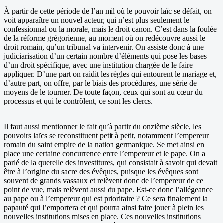
À partir de cette période de l’an mil où le pouvoir laïc se défait, on
voit apparaître un nouvel acteur, qui n’est plus seulement le
confessionnal ou la morale, mais le droit canon. C’est dans la foulée
de la réforme grégorienne, au moment où on redécouvre aussi le
droit romain, qu’un tribunal va intervenir. On assiste donc à une
judiciarisation d’un certain nombre d’éléments qui pose les bases
d’un droit spécifique, avec une institution chargée de le faire
appliquer. D’une part on raidit les règles qui entourent le mariage et,
d’autre part, on offre, par le biais des procédures, une série de
moyens de le tourner. De toute façon, ceux qui sont au cœur du
processus et qui le contrôlent, ce sont les clercs.
Il faut aussi mentionner le fait qu’à partir du onzième siècle, les
pouvoirs laïcs se reconstituent petit à petit, notamment l’empereur
romain du saint empire de la nation germanique. Se met ainsi en
place une certaine concurrence entre l’empereur et le pape. On a
parlé de la querelle des investitures, qui consistait à savoir qui devait
être à l’origine du sacre des évêques, puisque les évêques sont
souvent de grands vassaux et relèvent donc de l’empereur de ce
point de vue, mais relèvent aussi du pape. Est-ce donc l’allégeance
au pape ou à l’empereur qui est prioritaire ? Ce sera finalement la
papauté qui l’emportera et qui pourra ainsi faire jouer à plein les
nouvelles institutions mises en place. Ces nouvelles institutions