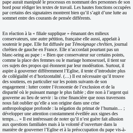
pape aurait manipulé le processus en nommant des personnes de son
bord pour rédiger les textes de travail. Les hautes fonctions occupées
par certains des signataires montrent bien qu’il s’agit d’une lutte au
sommet entre des courants de pensée différents.
En réaction à la « filiale supplique » émanant des milieux
conservateurs, une autre pétition, française elle aussi, appelait à
soutenir le pape. Elle fut diffusée par
Témoignage chrétien
, journal
chrétien de gauche en France. Elle n’accordait pourtant pas un
blanc-seing au pape : « Bien que conservateur sur certains points,
comme la place des femmes ou le mariage homosexuel, il tient sur
ces sujets des propos qui étonnent par leur modération. Surtout, il
aspire à gouverner différemment l’Eglise, il tente d’introduire plus
de collégialité et d’horizontalité. (…) Il est nécessaire qu’il trouve
des soutiens, en particulier sur les points suivants de son
engagement : lutter contre l’économie de l’exclusion et de la
disparité où le puissant mange le plus faible ; dire non à l’argent qui
gouverne au lieu de servir : la crise financière que nous traversons
nous fait oublier qu’elle a son origine dans une crise
anthropologique profonde : la négation du primat de l’humain… ;
développer une attention constamment éveillée aux signes des
temps… » Il est intéressant de noter qu’il n’est guère fait allusion
aux questions familiales mais à la volonté d’ouverture dans la
manière de gouverner l’Eglise et à la préoccupation du pape vis-à-