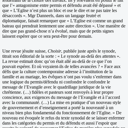
lendemain de la clôture des travaux. Ils y relevaient en positif le fait
que l’« antagonisme entre permis et défendu avait été dépassé » et
que « L’Eglise n’est plus un bloc et ose le dire et ne pas taire les
désaccords ». Mgr Danneels, dans un langage feutré et
diplomatique, faisait remarquer que « L’Eglise est comme un grand
bateau qui prendrait lentement une autre direction ». Une manière de
dire que pas grand-chose n’a évolué, mais que de petits signes
laissent espérer que ce sera peut-être pour demain.
Une revue jésuite suisse,
Choisir
, publiée juste après le synode,
titrait son éditorial de la sorte : « Le synode au-delà des attentes ».
La revue estimait donc qu’on était allé au-delà de ce que l’on
pouvait espérer. Et où voyaient-ils de telles avancées ? « Face aux
défis que la culture contemporaine adresse à l’institution de la
famille et au mariage, les évêques n’ont pas voulu s’enfermer dans
une logique du permis/défendu ni confondre le confondre le
message de l’Evangile avec le quadrillage juridique de la vie
chrétienne. (…) fidèles et pasteurs sont renvoyés à leur propre
conscience, aux exigences du message de l’Evangile et à l’accord
avec la communauté. (…) La mise en pratique d’un nouveau style
de gouvernement et d’enseignement a porté la nouveauté à un
niveau bien plus fondamental du fonctionnement de l’Eglise. » De
nouveau est évoquée le refus du texte synodal de se laisser enfermer
dans les catégories du permis et du défendu et aussi l’espoir que