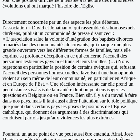
soit. Une position difficilement tenable à la lecture des nombreuses
évolutions qui ont marqué l’histoire de l’Eglise.
Directement concernée par un des aspects les plus débattus,
l’association « David et Jonathan », qui rassemble des homosexuels
chrétiens, publiait un communiqué de presse disant ceci :
« L’association salue la volonté d’intégration des baptisés divorcés
remariés dans les communautés de croyants, qui marque une plus
grande ouverture vers les différentes formes de familles, mais elle
exprime sa profonde déception en ce qui concerne l’accueil des
personnes lesbiennes gays bi et trans et leurs familles. (…) Nous
regrettons en particulier la position de certains évêques qui, refusant
l’accueil des personnes homosexuelles, favorisent une homophobie
violent au sein même de leur communauté, en particulier en Afrique
et en Europe de l’Est. » Une réaction intéressante car elle prend un
peu distance vis-à-vis de la manière dont on peut envisager les
questions en Belgique ou en France. Bien sûr, il y a du travail à faire
dans nos pays, mais il faut aussi attirer l’attention sur le rôle politique
que jouent dans certains pays les prises de positions de l’Eglise
catholique, qui donnent des arguments à des discriminations qui
conduisent parfois jusqu’aux violences les plus extrêmes.
Pourtant, un autre point de vue peut aussi être entendu. Ainsi, José
Davin, un prêtre jésuite qui accompagne des groupes de chrétiens