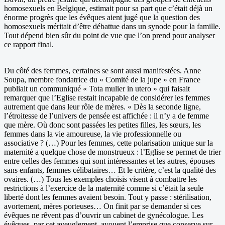
homosexuels en Belgique, estimait pour sa part que c’était déjà un
énorme progrès que les évêques aient jugé que la question des
homosexuels méritait d’être débattue dans un synode pour la famille.
Tout dépend bien sûr du point de vue que l’on prend pour analyser
ce rapport final.
Du côté des femmes, certaines se sont aussi manifestées. Anne
Soupa, membre fondatrice du « Comité de la jupe » en France
publiait un communiqué « Tota mulier in utero » qui faisait
remarquer que l’Eglise restait incapable de considérer les femmes
autrement que dans leur rôle de mères. « Dès la seconde ligne,
l’étroitesse de l’univers de pensée est affichée : il n’y a de femme
que mère. Où donc sont passées les petites filles, les sœurs, les
femmes dans la vie amoureuse, la vie professionnelle ou
associative ? (…) Pour les femmes, cette polarisation unique sur la
maternité a quelque chose de monstrueux : l’Eglise se permet de trier
entre celles des femmes qui sont intéressantes et les autres, épouses
sans enfants, femmes célibataires… Et le critère, c’est la qualité des
ovaires. (…) Tous les exemples choisis visent à combattre les
restrictions à l’exercice de la maternité comme si c’était la seule
liberté dont les femmes avaient besoin. Tout y passe : stérilisation,
avortement, mères porteuses… On finit par se demander si ces
évêques ne rêvent pas d’ouvrir un cabinet de gynécologue. Les
évêques, par cet aveuglement, avouent l’emprise que conserve sur