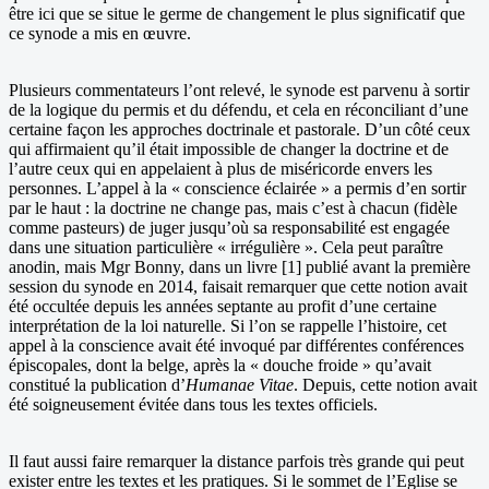
être ici que se situe le germe de changement le plus significatif que
ce synode a mis en œuvre.
Plusieurs commentateurs l’ont relevé, le synode est parvenu à sortir
de la logique du permis et du défendu, et cela en réconciliant d’une
certaine façon les approches doctrinale et pastorale. D’un côté ceux
qui affirmaient qu’il était impossible de changer la doctrine et de
l’autre ceux qui en appelaient à plus de miséricorde envers les
personnes. L’appel à la « conscience éclairée » a permis d’en sortir
par le haut : la doctrine ne change pas, mais c’est à chacun (fidèle
comme pasteurs) de juger jusqu’où sa responsabilité est engagée
dans une situation particulière « irrégulière ». Cela peut paraître
anodin, mais Mgr Bonny, dans un livre [1] publié avant la première
session du synode en 2014, faisait remarquer que cette notion avait
été occultée depuis les années septante au profit d’une certaine
interprétation de la loi naturelle. Si l’on se rappelle l’histoire, cet
appel à la conscience avait été invoqué par différentes conférences
épiscopales, dont la belge, après la « douche froide » qu’avait
constitué la publication d’
Humanae Vitae
. Depuis, cette notion avait
été soigneusement évitée dans tous les textes officiels.
Il faut aussi faire remarquer la distance parfois très grande qui peut
exister entre les textes et les pratiques. Si le sommet de l’Eglise se