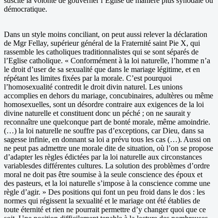
suscite la volonté de gouverner l’Eglise de manière plus synodale ou
démocratique.
Dans un style moins conciliant, on peut aussi relever la déclaration
de Mgr Fellay, supérieur général de la Fraternité saint Pie X, qui
rassemble les catholiques traditionnalistes qui se sont séparés de
l’Eglise catholique. « Conformément à la loi naturelle, l’homme n’a
le droit d’user de sa sexualité que dans le mariage légitime, et en
répétant les limites fixées par la morale. C’est pourquoi
l’homosexualité contredit le droit divin naturel. Les unions
accomplies en dehors du mariage, concubinaires, adultères ou même
homosexuelles, sont un désordre contraire aux exigences de la loi
divine naturelle et constituent donc un péché ; on ne saurait y
reconnaître une quelconque part de bonté morale, même amoindrie.
(…) la loi naturelle ne souffre pas d’exceptions, car Dieu, dans sa
sagesse infinie, en donnant sa loi a prévu tous les cas (…). Aussi on
ne peut pas admettre une morale dite de situation, où l’on se propose
d’adapter les règles édictées par la loi naturelle aux circonstances
variablesdes différentes cultures. La solution des problèmes d’ordre
moral ne doit pas être soumise à la seule conscience des époux et
des pasteurs, et la loi naturelle s’impose à la conscience comme une
règle d’agir. » Des positions qui font un peu froid dans le dos : les
normes qui régissent la sexualité et le mariage ont été établies de
toute éternité et rien ne pourrait permettre d’y changer quoi que ce