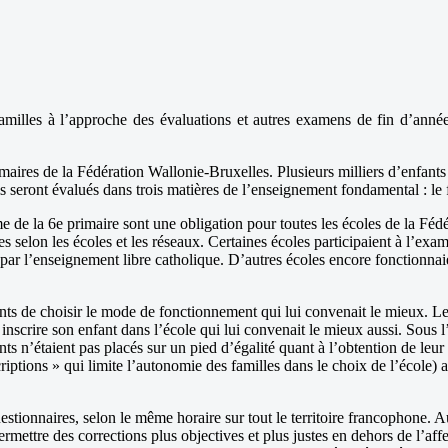
amilles à l’approche des évaluations et autres examens de fin d’année.
res de la Fédération Wallonie-Bruxelles. Plusieurs milliers d’enfants de
s seront évalués dans trois matières de l’enseignement fondamental : le f
 de la 6e primaire sont une obligation pour toutes les écoles de la Fédér
es selon les écoles et les réseaux. Certaines écoles participaient à l’ex
par l’enseignement libre catholique. D’autres écoles encore fonctionnai
ments de choisir le mode de fonctionnement qui lui convenait le mieux. L
it inscrire son enfant dans l’école qui lui convenait le mieux aussi. So
 n’étaient pas placés sur un pied d’égalité quant à l’obtention de leur c
riptions » qui limite l’autonomie des familles dans le choix de l’école) a
stionnaires, selon le même horaire sur tout le territoire francophone.
permettre des corrections plus objectives et plus justes en dehors de l’a