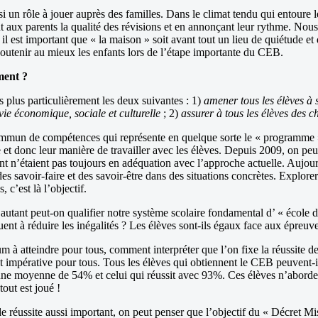
ussi un rôle à jouer auprès des familles. Dans le climat tendu qui entour
ant aux parents la qualité des révisions et en annonçant leur rythme. No
il est important que « la maison » soit avant tout un lieu de quiétude et 
r soutenir au mieux les enfants lors de l’étape importante du CEB.
ment ?
 plus particulièrement les deux suivantes : 1)
amener tous les élèves à 
vie économique, sociale et culturelle
; 2)
assurer à tous les élèves des 
 commun de compétences qui représente en quelque sorte le « programme »
t donc leur manière de travailler avec les élèves. Depuis 2009, on peut d
t n’étaient pas toujours en adéquation avec l’approche actuelle. Aujou
 des savoir-faire et des savoir-être dans des situations concrètes. Explo
c’est là l’objectif.
utant peut-on qualifier notre système scolaire fondamental d’ « école d
t à réduire les inégalités ? Les élèves sont-ils égaux face aux épreuve
atteindre pour tous, comment interpréter que l’on fixe la réussite de
t impérative pour tous. Tous les élèves qui obtiennent le CEB peuvent-i
ec une moyenne de 54% et celui qui réussit avec 93%. Ces élèves n’abor
out est joué !
 de réussite aussi important, on peut penser que l’objectif du « Décret M