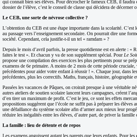
qui connait bien ses élèves. Pour décrocher le fameux CEB, il faudra 
dossier de l’élève, c’est le conseil de classe qui décidera de décerner 
Le CEB, une sorte de névrose collective ?
L’obtention du CEB est une étape importante dans la scolarité. C’est l
au passage vers l’enseignement secondaire. On pourrait dire une forme d
société. Cependant, cela justifie-t-il un tel « ramdam » ?
Depuis le mois d’avril parfois, la presse quotidienne est en alerte : «
faites le test ». Et chacun y va de son supplément spécial. Pour
Le Soi
propose une compilation des exercices les plus pertinents pour se prép
examens de 6e primaire. A moins de 2 mois de cette période cruciale,
précédentes pour aider votre enfant à réussir ! ». Chaque jour, dans l
précédentes, plus les correctifs. Maths, français, histoire, géographie e
Passées les vacances de Pâques, on croirait presque à une véritable névr
autres ateliers de soutien scolaire lancent leurs campagnes, créent l’a
d’en tirer un maximum de profit. C’est le jeu, ce sont les effets merca
propositions suggèrent que l’école ne suffit pas à préparer les élèves a
une défaillance du système scolaire afin d’armer aux mieux leur progéni
réduire les inégalités entre les élèves, d’autre part, de priver la famill
La famille : lieu de détente et de repos
Les examens angoissent autant les parents que leurs enfants. Pour les é