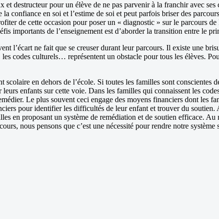
eux et destructeur pour un élève de ne pas parvenir à la franchir avec ses
 la confiance en soi et l’estime de soi et peut parfois briser des parcours
iter de cette occasion pour poser un « diagnostic » sur le parcours de l’é
fis importants de l’enseignement est d’aborder la transition entre le pri
vent l’écart ne fait que se creuser durant leur parcours. Il existe une br
les codes culturels… représentent un obstacle pour tous les élèves. Pour l
scolaire en dehors de l’école. Si toutes les familles sont conscientes 
eurs enfants sur cette voie. Dans les familles qui connaissent les codes s
 y remédier. Le plus souvent ceci engage des moyens financiers dont les f
ciers pour identifier les difficultés de leur enfant et trouver du soutien.
familles en proposant un système de remédiation et de soutien efficace.
urs, nous pensons que c’est une nécessité pour rendre notre système sco