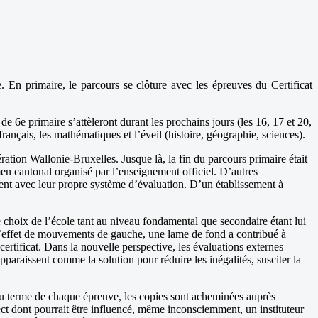
 En primaire, le parcours se clôture avec les épreuves du Certificat
 6e primaire s’attèleront durant les prochains jours (les 16, 17 et 20,
rançais, les mathématiques et l’éveil (histoire, géographie, sciences).
ation Wallonie-Bruxelles. Jusque là, la fin du parcours primaire était
amen cantonal organisé par l’enseignement officiel. D’autres
ent avec leur propre système d’évaluation. D’un établissement à
e choix de l’école tant au niveau fondamental que secondaire étant lui
us l’effet de mouvements de gauche, une lame de fond a contribué à
ertificat. Dans la nouvelle perspective, les évaluations externes
pparaissent comme la solution pour réduire les inégalités, susciter la
 Au terme de chaque épreuve, les copies sont acheminées auprès
ffect dont pourrait être influencé, même inconsciemment, un instituteur