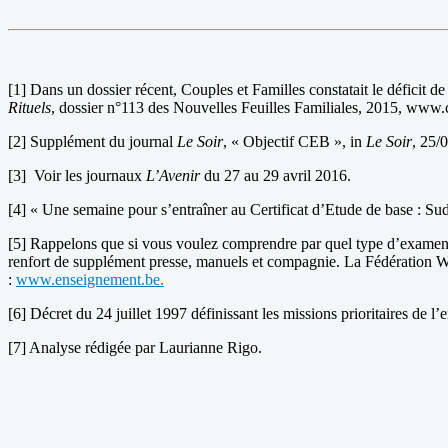
[1] Dans un dossier récent, Couples et Familles constatait le déficit 
Rituels
, dossier n°113 des Nouvelles Feuilles Familiales, 2015, www.
[2] Supplément du journal
Le Soir
, « Objectif CEB », in
Le Soir
, 25/
[3] Voir les journaux
L’Avenir
du 27 au 29 avril 2016.
[4] « Une semaine pour s’entraîner au Certificat d’Etude de base : Sud
[5] Rappelons que si vous voulez comprendre par quel type d’examen va p
renfort de supplément presse, manuels et compagnie. La Fédération Wal
:
www.enseignement.be.
[6] Décret du 24 juillet 1997 définissant les missions prioritaires de l
[7] Analyse rédigée par Laurianne Rigo.