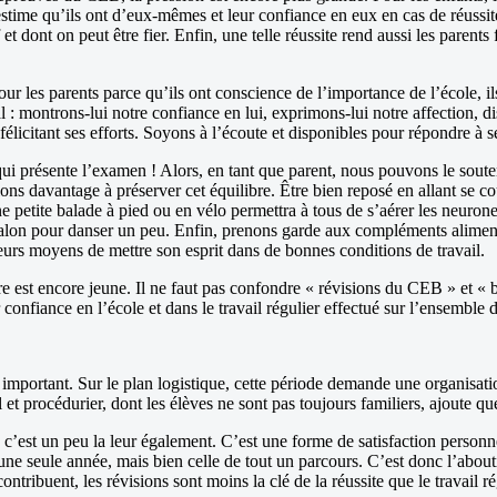
’estime qu’ils ont d’eux-mêmes et leur confiance en eux en cas de réuss
 et dont on peut être fier. Enfin, une telle réussite rend aussi les parent
t pour les parents parce qu’ils ont conscience de l’importance de l’école
ntal : montrons-lui notre confiance en lui, exprimons-lui notre affection,
élicitant ses efforts. Soyons à l’écoute et disponibles pour répondre à se
i qui présente l’examen ! Alors, en tant que parent, nous pouvons le soute
ons davantage à préserver cet équilibre. Être bien reposé en allant se co
ne petite balade à pied ou en vélo permettra à tous de s’aérer les neuron
e salon pour danser un peu. Enfin, prenons garde aux compléments alime
leurs moyens de mettre son esprit dans de bonnes conditions de travail.
aire est encore jeune. Il ne faut pas confondre « révisions du CEB » et « 
confiance en l’école et dans le travail régulier effectué sur l’ensemble 
ortant. Sur le plan logistique, cette période demande une organisation 
t procédurier, dont les élèves ne sont pas toujours familiers, ajoute q
, c’est un peu la leur également. C’est une forme de satisfaction personn
’une seule année, mais bien celle de tout un parcours. C’est donc l’about
tribuent, les révisions sont moins la clé de la réussite que le travail ré