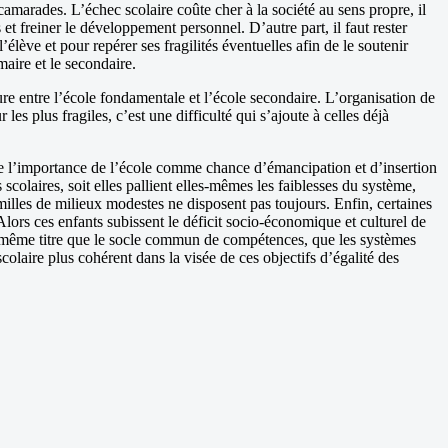
 camarades. L’échec scolaire coûte cher à la société au sens propre, il
 et freiner le développement personnel. D’autre part, il faut rester
lève et pour repérer ses fragilités éventuelles afin de le soutenir
maire et le secondaire.
isure entre l’école fondamentale et l’école secondaire. L’organisation de
es plus fragiles, c’est une difficulté qui s’ajoute à celles déjà
de l’importance de l’école comme chance d’émancipation et d’insertion
colaires, soit elles pallient elles-mêmes les faiblesses du système,
amilles de milieux modestes ne disposent pas toujours. Enfin, certaines
 Alors ces enfants subissent le déficit socio-économique et culturel de
 Au même titre que le socle commun de compétences, que les systèmes
laire plus cohérent dans la visée de ces objectifs d’égalité des