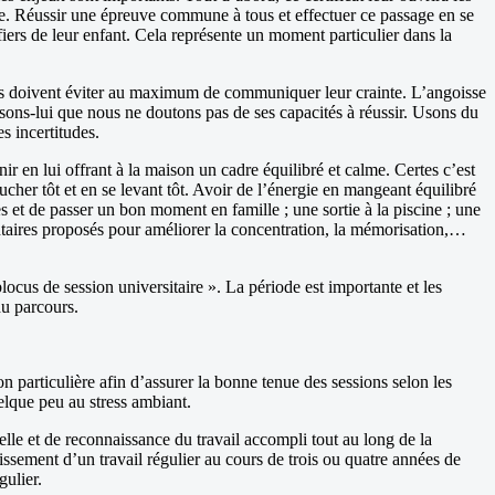
ite. Réussir une épreuve commune à tous et effectuer ce passage en se
s fiers de leur enfant. Cela représente un moment particulier dans la
, ils doivent éviter au maximum de communiquer leur crainte. L’angoisse
 disons-lui que nous ne doutons pas de ses capacités à réussir. Usons du
s incertitudes.
nir en lui offrant à la maison un cadre équilibré et calme. Certes c’est
ucher tôt et en se levant tôt. Avoir de l’énergie en mangeant équilibré
es et de passer un bon moment en famille ; une sortie à la piscine ; une
ntaires proposés pour améliorer la concentration, la mémorisation,…
blocus de session universitaire ». La période est importante et les
du parcours.
particulière afin d’assurer la bonne tenue des sessions selon les
uelque peu au stress ambiant.
elle et de reconnaissance du travail accompli tout au long de la
issement d’un travail régulier au cours de trois ou quatre années de
gulier.