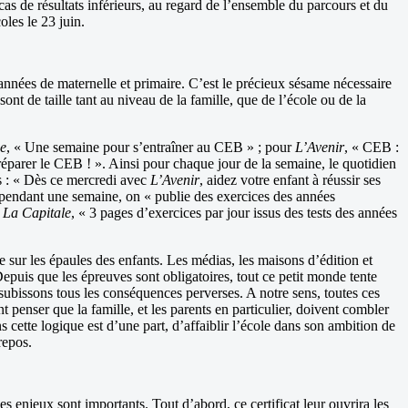
s de résultats inférieurs, au regard de l’ensemble du parcours et du
oles le 23 juin.
années de maternelle et primaire. C’est le précieux sésame nécessaire
nt de taille tant au niveau de la famille, que de l’école ou de la
e
, « Une semaine pour s’entraîner au CEB » ; pour
L’Avenir
, « CEB :
éparer le CEB ! ». Ainsi pour chaque jour de la semaine, le quotidien
ts : « Dès ce mercredi avec
L’Avenir
, aidez votre enfant à réussir ses
 pendant une semaine, on « publie des exercices des années
t
La Capitale
, « 3 pages d’exercices par jour issus des tests des années
te sur les épaules des enfants. Les médias, les maisons d’édition et
Depuis que les épreuves sont obligatoires, tout ce petit monde tente
 subissons tous les conséquences perverses. A notre sens, toutes ces
t penser que la famille, et les parents en particulier, doivent combler
 cette logique est d’une part, d’affaiblir l’école dans son ambition de
repos.
s enjeux sont importants. Tout d’abord, ce certificat leur ouvrira les