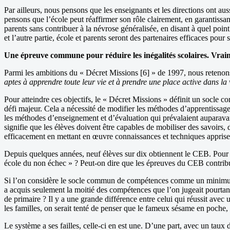
Par ailleurs, nous pensons que les enseignants et les directions ont a
pensons que l’école peut réaffirmer son rôle clairement, en garantiss
parents sans contribuer à la névrose généralisée, en disant à quel point 
et l’autre partie, école et parents seront des partenaires efficaces pou
Une épreuve commune pour réduire les inégalités scolaires. Vrai
Parmi les ambitions du « Décret Missions [6] » de 1997, nous retenons
aptes à apprendre toute leur vie et à prendre une place active dans la 
Pour atteindre ces objectifs, le « Décret Missions » définit un socle
défi majeur. Cela a nécessité de modifier les méthodes d’apprentissage e
les méthodes d’enseignement et d’évaluation qui prévalaient auparavan
signifie que les élèves doivent être capables de mobiliser des savoirs,
efficacement en mettant en œuvre connaissances et techniques apprises, 
Depuis quelques années, neuf élèves sur dix obtiennent le CEB. Pour a
école du non échec » ? Peut-on dire que les épreuves du CEB contribuen
Si l’on considère le socle commun de compétences comme un minimum à 
a acquis seulement la moitié des compétences que l’on jugeait pourtan
de primaire ? Il y a une grande différence entre celui qui réussit av
les familles, on serait tenté de penser que le fameux sésame en poche, t
Le système a ses failles, celle-ci en est une. D’une part, avec un taux