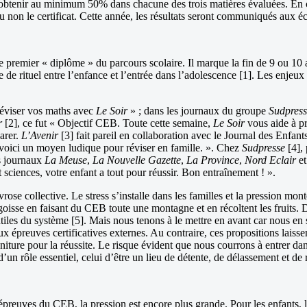
obtenir au minimum 50% dans chacune des trois matières évaluées. En ca
ou non le certificat. Cette année, les résultats seront communiqués aux éc
e premier « diplôme » du parcours scolaire. Il marque la fin de 9 ou 10 
e rituel entre l’enfance et l’entrée dans l’adolescence [1]. Les enjeux so
 Réviser vos maths avec
Le Soir
» ; dans les journaux du groupe
Sudpress
r
[2], ce fut « Objectif CEB. Toute cette semaine,
Le Soir
vous aide à pr
arer.
L’Avenir
[3] fait pareil en collaboration avec le Journal des Enfan
 voici un moyen ludique pour réviser en famille. ». Chez
Sudpresse
[4],
es journaux
La Meuse
,
La Nouvelle Gazette
,
La Province
,
Nord Eclair
e
t sciences, votre enfant a tout pour réussir. Bon entraînement ! ».
ose collective. Le stress s’installe dans les familles et la pression mon
ngoisse en faisant du CEB toute une montagne et en récoltent les fruits. 
ntiles du système [5]. Mais nous tenons à le mettre en avant car nous en
ux épreuves certificatives externes. Au contraire, ces propositions laissen
ture pour la réussite. Le risque évident que nous courrons à entrer dans
e d’un rôle essentiel, celui d’être un lieu de détente, de délassement et de 
preuves du CEB, la pression est encore plus grande. Pour les enfants, le