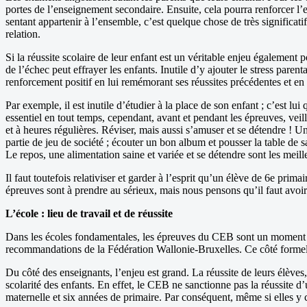
portes de l’enseignement secondaire. Ensuite, cela pourra renforcer l
sentant appartenir à l’ensemble, c’est quelque chose de très significatif
relation.
Si la réussite scolaire de leur enfant est un véritable enjeu égalemen
de l’échec peut effrayer les enfants. Inutile d’y ajouter le stress pare
renforcement positif en lui remémorant ses réussites précédentes et en f
Par exemple, il est inutile d’étudier à la place de son enfant ; c’est lu
essentiel en tout temps, cependant, avant et pendant les épreuves, veill
et à heures régulières. Réviser, mais aussi s’amuser et se détendre ! U
partie de jeu de société ; écouter un bon album et pousser la table d
Le repos, une alimentation saine et variée et se détendre sont les meil
Il faut toutefois relativiser et garder à l’esprit qu’un élève de 6e prim
épreuves sont à prendre au sérieux, mais nous pensons qu’il faut avoir 
L’école : lieu de travail et de réussite
Dans les écoles fondamentales, les épreuves du CEB sont un moment imp
recommandations de la Fédération Wallonie-Bruxelles. Ce côté formel e
Du côté des enseignants, l’enjeu est grand. La réussite de leurs élèves
scolarité des enfants. En effet, le CEB ne sanctionne pas la réussite d
maternelle et six années de primaire. Par conséquent, même si elles y con