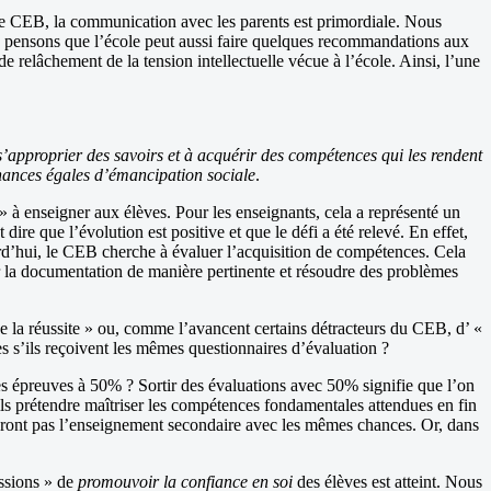
e le CEB, la communication avec les parents est primordiale. Nous
us pensons que l’école peut aussi faire quelques recommandations aux
de relâchement de la tension intellectuelle vécue à l’école. Ainsi, l’une
s’approprier des savoirs et à acquérir des compétences qui les rendent
chances égales d’émancipation sociale
.
 à enseigner aux élèves. Pour les enseignants, cela a représenté un
ire que l’évolution est positive et que le défi a été relevé. En effet,
rd’hui, le CEB cherche à évaluer l’acquisition de compétences. Cela
rer la documentation de manière pertinente et résoudre des problèmes
e la réussite » ou, comme l’avancent certains détracteurs du CEB, d’ «
s s’ils reçoivent les mêmes questionnaires d’évaluation ?
s épreuves à 50% ? Sortir des évaluations avec 50% signifie que l’on
ls prétendre maîtriser les compétences fondamentales attendues en fin
deront pas l’enseignement secondaire avec les mêmes chances. Or, dans
issions » de
promouvoir la confiance en soi
des élèves est atteint. Nous