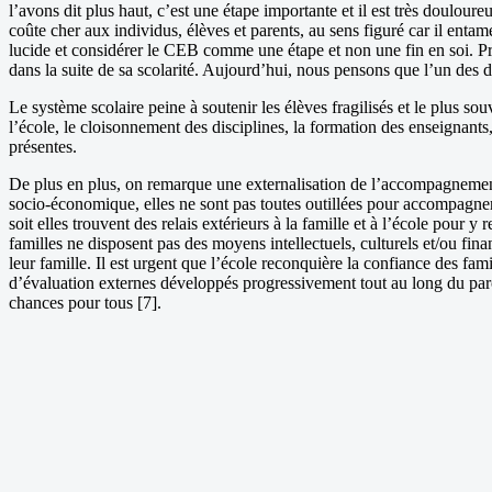
l’avons dit plus haut, c’est une étape importante et il est très doulour
coûte cher aux individus, élèves et parents, au sens figuré car il entame
lucide et considérer le CEB comme une étape et non une fin en soi. Prof
dans la suite de sa scolarité. Aujourd’hui, nous pensons que l’un des dé
Le système scolaire peine à soutenir les élèves fragilisés et le plus sou
l’école, le cloisonnement des disciplines, la formation des enseignants, 
présentes.
De plus en plus, on remarque une externalisation de l’accompagnement 
socio-économique, elles ne sont pas toutes outillées pour accompagner l
soit elles trouvent des relais extérieurs à la famille et à l’école pour
familles ne disposent pas des moyens intellectuels, culturels et/ou finan
leur famille. Il est urgent que l’école reconquière la confiance des 
d’évaluation externes développés progressivement tout au long du parco
chances pour tous [7].