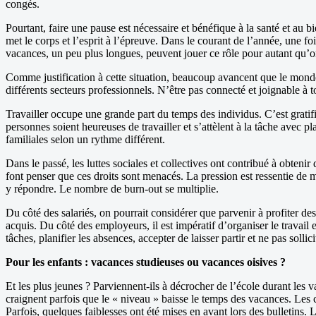
congés.
Pourtant, faire une pause est nécessaire et bénéfique à la santé et au b
met le corps et l’esprit à l’épreuve. Dans le courant de l’année, une foi
vacances, un peu plus longues, peuvent jouer ce rôle pour autant qu’
Comme justification à cette situation, beaucoup avancent que le monde 
différents secteurs professionnels. N’être pas connecté et joignable
Travailler occupe une grande part du temps des individus. C’est gratifi
personnes soient heureuses de travailler et s’attèlent à la tâche avec 
familiales selon un rythme différent.
Dans le passé, les luttes sociales et collectives ont contribué à obteni
font penser que ces droits sont menacés. La pression est ressentie de m
y répondre. Le nombre de burn-out se multiplie.
Du côté des salariés, on pourrait considérer que parvenir à profiter 
acquis. Du côté des employeurs, il est impératif d’organiser le travail 
tâches, planifier les absences, accepter de laisser partir et ne pas sollic
Pour les enfants : vacances studieuses ou vacances oisives ?
Et les plus jeunes ? Parviennent-ils à décrocher de l’école durant les v
craignent parfois que le « niveau » baisse le temps des vacances. Les c
Parfois, quelques faiblesses ont été mises en avant lors des bulletins. 