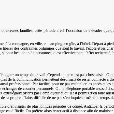
nombreuses familles, cette période a été l’occasion de s’évader quelq
, à la montagne, en ville, en camping, en gîte, à l’hôtel. Départ à pied, 
e libérer des contraintes ordinaires que sont le travail, l’école et les c
, si pour beaucoup de personnes, c’est effectivement l’effet recherché,
éloigner un temps du travail. Cependant, ce n’est pas chose aisée. On es
ogies de la communication permettent désormais de rester connecté à dist
ussi professionnel. Par facilité, pour ne pas multiplier les accès et les ap
 les échanges de courrier personnels. Ou le téléphone portable associé à
 extralégaux offerts par l’employeur et qu’il est permis d’en faire aussi 
 de sa propre affaire, difficile de ne pas s’en inquiéter même le temps d
pénible d’envisager de plus longues périodes de congé. Anticiper la péri
age est difficile. On préfère alors rester actif à distance afin de maîtri