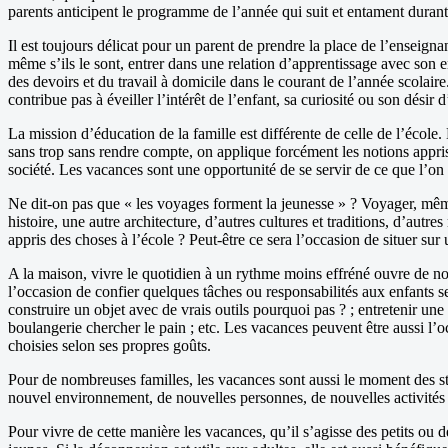
parents anticipent le programme de l’année qui suit et entament durant 
Il est toujours délicat pour un parent de prendre la place de l’enseig
même s’ils le sont, entrer dans une relation d’apprentissage avec son 
des devoirs et du travail à domicile dans le courant de l’année scolaire.
contribue pas à éveiller l’intérêt de l’enfant, sa curiosité ou son désir 
La mission d’éducation de la famille est différente de celle de l’école.
sans trop sans rendre compte, on applique forcément les notions apprises
société. Les vacances sont une opportunité de se servir de ce que l’on a
Ne dit-on pas que « les voyages forment la jeunesse » ? Voyager, même p
histoire, une autre architecture, d’autres cultures et traditions, d’autr
appris des choses à l’école ? Peut-être ce sera l’occasion de situer sur u
A la maison, vivre le quotidien à un rythme moins effréné ouvre de nou
l’occasion de confier quelques tâches ou responsabilités aux enfants sel
construire un objet avec de vrais outils pourquoi pas ? ; entretenir une p
boulangerie chercher le pain ; etc. Les vacances peuvent être aussi l’o
choisies selon ses propres goûts.
Pour de nombreuses familles, les vacances sont aussi le moment des sta
nouvel environnement, de nouvelles personnes, de nouvelles activités s
Pour vivre de cette manière les vacances, qu’il s’agisse des petits ou d