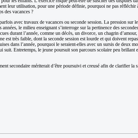
e pour les enfants. L’exercice risque peut-être de susciter des disputes d
ment leur utilisation, pour une période définie, pourquoi ne pas réfléchir
mps des vacances ?
 parfois avec travaux de vacances ou seconde session. La pression sur leu
 années, le milieu enseignant s’interroge sur la pertinence des secondes 
vécues durant l’année, comme un décès, un divorce, un chagrin d’amour,
ne est très faible, dont la seconde session est lourde et qui doivent rep
quises dans l’année, pourquoi le seraient-elles avec un sursis de deux mo
i suit. Entretemps, le jeune poursuit son parcours scolaire peu brillant 
 secondaire mériterait d’être poursuivi et creusé afin de clarifier la sit