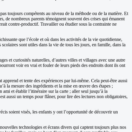
t pas toujours compétents au niveau de la méthode ou de la matière. Et
leurs, de nombreux parents témoignent souvent des crises qui émanent
rait contre-productif. Travailler ou étudier sous la contrainte ne
chissante que l’école et où dans les activités de la vie quotidienne,
colaires sont utiles dans la vie de tous les jours, en famille, dans la
 et curiosités naturelles, d’autres villes et villages avec une autre
ourront voir en vrai et fouler de leurs pieds des endroits dont ils ont
nt apprend et tente des expériences par lui-même. Cela peut-être aussi
qu’à la mesure des ingrédients et la mise en œuvre des étapes ;
i et établir l’itinéraire sur la carte ; aller seul jusqu’à la
st aussi un temps pour flâner, pour lire des lectures non obligatoires,
is soient visés, les enfants y ont l’opportunité de découvrir un
s nouvelles technologies et écrans divers qui captent toujours plus nos