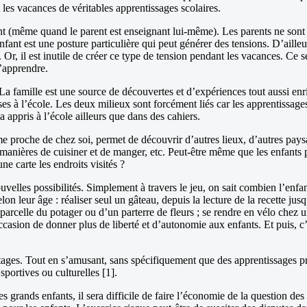
les vacances de véritables apprentissages scolaires.
nant (même quand le parent est enseignant lui-même). Les parents ne son
enfant est une posture particulière qui peut générer des tensions. D’ail
 Or, il est inutile de créer ce type de tension pendant les vacances. Ce se
d’apprendre.
 La famille est une source de découvertes et d’expériences tout aussi enri
 à l’école. Les deux milieux sont forcément liés car les apprentissages s
 appris à l’école ailleurs que dans des cahiers.
roche de chez soi, permet de découvrir d’autres lieux, d’autres paysages
es manières de cuisiner et de manger, etc. Peut-être même que les enfants p
ne carte les endroits visités ?
velles possibilités. Simplement à travers le jeu, on sait combien l’enfa
on leur âge : réaliser seul un gâteau, depuis la lecture de la recette jus
arcelle du potager ou d’un parterre de fleurs ; se rendre en vélo chez un am
ccasion de donner plus de liberté et d’autonomie aux enfants. Et puis, c’e
ges. Tout en s’amusant, sans spécifiquement que des apprentissages préc
portives ou culturelles [1].
es grands enfants, il sera difficile de faire l’économie de la question de