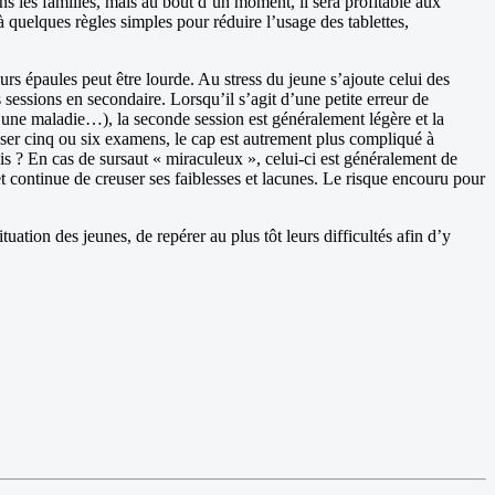
ans les familles, mais au bout d’un moment, il sera profitable aux
 à quelques règles simples pour réduire l’usage des tablettes,
rs épaules peut être lourde. Au stress du jeune s’ajoute celui des
sessions en secondaire. Lorsqu’il s’agit d’une petite erreur de
 une maladie…), la seconde session est généralement légère et la
asser cinq ou six examens, le cap est autrement plus compliqué à
is ? En cas de sursaut « miraculeux », celui-ci est généralement de
et continue de creuser ses faiblesses et lacunes. Le risque encouru pour
uation des jeunes, de repérer au plus tôt leurs difficultés afin d’y