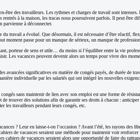
ien-être des travailleurs. Les rythmes et charges de travail sont intenses
s rentrés à la maison, les tracas nous poursuivent parfois. Il peut être d
on parvienne à déconnecter.
du travail a évolué. Que désormais, il est nécessaire d’être réactif, fle
 à tout moment passe pour un manque de sérieux, un manque de professi
ant, porteur de sens et utile… du moins si l’équilibre entre la vie profes
plaisir. Les vacances peuvent devenir alors un temps pour vivre des momen
r des avancées significatives en matière de congés payés, de durée de trava
anière individuelle par les salariés qui ont intégré les nouvelles exige
des congés sans maintenir de lien avec son emploi est une forme de rési
et de trouver des solutions afin de garantir ses droits à chacun : anticip
iter les travailleurs pendant leurs congés, etc.
acances ? Leur en laisse-t-on l’occasion ? Avant l’été, les rayons des li
ahiers de vacances seraient une méthode pour maintenir voir renforcer le
Les cahiers de vacances seraient alors une opportunité de faire du rattrap