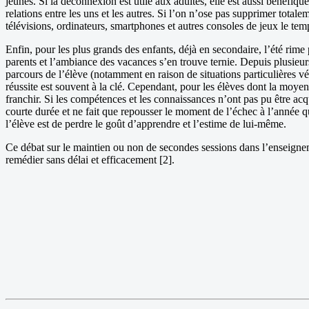
jeunes. Si la déconnexion est utile aux adultes, elle est aussi bénéfiqu
relations entre les uns et les autres. Si l’on n’ose pas supprimer totale
télévisions, ordinateurs, smartphones et autres consoles de jeux le te
Enfin, pour les plus grands des enfants, déjà en secondaire, l’été rime
parents et l’ambiance des vacances s’en trouve ternie. Depuis plusieurs
parcours de l’élève (notamment en raison de situations particulières 
réussite est souvent à la clé. Cependant, pour les élèves dont la moyen
franchir. Si les compétences et les connaissances n’ont pas pu être ac
courte durée et ne fait que repousser le moment de l’échec à l’année qu
l’élève est de perdre le goût d’apprendre et l’estime de lui-même.
Ce débat sur le maintien ou non de secondes sessions dans l’enseignement
remédier sans délai et efficacement [2].