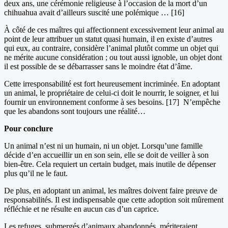
deux ans, une cérémonie religieuse à l’occasion de la mort d’un
chihuahua avait d’ailleurs suscité une polémique … [16]
À côté de ces maîtres qui affectionnent excessivement leur animal au
point de leur attribuer un statut quasi humain, il en existe d’autres
qui eux, au contraire, considère l’animal plutôt comme un objet qui
ne mérite aucune considération ; ou tout aussi ignoble, un objet dont
il est possible de se débarrasser sans le moindre état d’âme.
Cette irresponsabilité est fort heureusement incriminée. En adoptant
un animal, le propriétaire de celui-ci doit le nourrir, le soigner, et lui
fournir un environnement conforme à ses besoins. [17] N’empêche
que les abandons sont toujours une réalité…
Pour conclure
Un animal n’est ni un humain, ni un objet. Lorsqu’une famille
décide d’en accueillir un en son sein, elle se doit de veiller à son
bien-être. Cela requiert un certain budget, mais inutile de dépenser
plus qu’il ne le faut.
De plus, en adoptant un animal, les maîtres doivent faire preuve de
responsabilités. Il est indispensable que cette adoption soit mûrement
réfléchie et ne résulte en aucun cas d’un caprice.
Les refuges, submergés d’animaux abandonnés, mériteraient