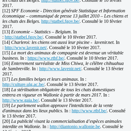
les chats des Belges.
http://statbel.fgov.be/
. Consulté le 10 février
2017.
[12]
SPF Economie - Direction générale Statistique et Information
économique – communiqué de presse 13 juillet 2010 – Les chiens et
les chats des Belges.
http://statbel.fgov.be/
. Consulté le 10 février
2017.
[13]
Economie – Statistics – Belgium.
In
:
http://statbel.fgov.be/
. Consulté le 10 février 2017.
[14]
Charleroi: les chiens ont aussi leur piscine - lavenir.net.
In
:
http://www.lavenir.net/
. Consulté le 10 février 2017.
[15]
La mort des animaux de compagnie est devenue un véritable
business.
In :
https://www.rtbf.be/
. Consulté le 10 février 2017.
[16]
Enterrement surréaliste de Miss Chiwa, le célèbre chihuahua
de Sambreville.
In :
http://www.lavenir.net/
. Consulté le 13 février
2017.
[17]
Les familles belges et leurs animaux.
In :
http://culture.ulg.ac.be/
. Consulté le 13 février 2017.
[18]
La stérilisation obligatoire de tous les chats domestiques
entrera en vigueur en Wallonie à partir de mars 2017.
In :
http://www.gaia.be/
. Consulté le 13 février 2017.
[19]
Le parlement wallon approuve l'interdiction de la vente
d'animaux dans les lieux publics.
In :
http://www.rtbf.be/
. Consulté
le 13 février 2017.
[20]
La publicité visant la commercialisation d’espèces animales
interdite en Wallonie.
In :
http://diantonio.wallonie.be
. Consulté le