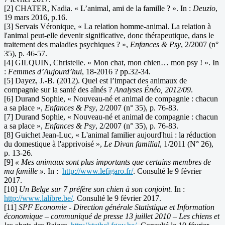
[2] CHATER, Nadia. « L’animal, ami de la famille ? ». In :
Deuzio
,
19 mars 2016, p.16.
[3] Servais Véronique, « La relation homme-animal. La relation à
l'animal peut-elle devenir significative, donc thérapeutique, dans le
traitement des maladies psychiques ? »,
Enfances & Psy
, 2/2007 (n°
35), p. 46-57.
[4] GILQUIN, Christelle. « Mon chat, mon chien… mon psy ! ». In
:
Femmes d’Aujourd’hui
, 18-2016 ? pp.32-34.
[5] Dayez, J.-B. (2012). Quel est l’impact des animaux de
compagnie sur la santé des aînés ?
Analyses Énéo, 2012/09
.
[6] Durand Sophie, « Nouveau-né et animal de compagnie : chacun
a sa place »,
Enfances & Psy
, 2/2007 (n° 35), p. 76-83.
[7] Durand Sophie, « Nouveau-né et animal de compagnie : chacun
a sa place »,
Enfances & Psy
, 2/2007 (n° 35), p. 76-83.
[8] Guichet Jean-Luc, « L'animal familier aujourd'hui : la réduction
du domestique à l'apprivoisé »,
Le Divan familial
, 1/2011 (N° 26),
p. 13-26.
[9]
« Mes animaux sont plus importants que certains membres de
ma famille ».
In :
http://www.lefigaro.fr/
. Consulté le 9 février
2017.
[10]
Un Belge sur 7 préfère son chien à son conjoint.
In :
http://www.lalibre.be/
. Consulté le 9 février 2017.
[11]
SPF Economie - Direction générale Statistique et Information
économique – communiqué de presse 13 juillet 2010 – Les chiens et