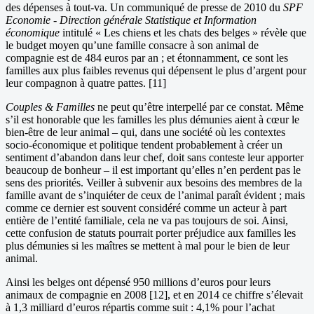
des dépenses à tout-va. Un communiqué de presse de 2010 du
SPF
Economie - Direction générale Statistique et Information
économique
intitulé « Les chiens et les chats des belges » révèle que
le budget moyen qu’une famille consacre à son animal de
compagnie est de 484 euros par an ; et étonnamment, ce sont les
familles aux plus faibles revenus qui dépensent le plus d’argent pour
leur compagnon à quatre pattes. [11]
Couples & Familles
ne peut qu’être interpellé par ce constat. Même
s’il est honorable que les familles les plus démunies aient à cœur le
bien-être de leur animal – qui, dans une société où les contextes
socio-économique et politique tendent probablement à créer un
sentiment d’abandon dans leur chef, doit sans conteste leur apporter
beaucoup de bonheur – il est important qu’elles n’en perdent pas le
sens des priorités. Veiller à subvenir aux besoins des membres de la
famille avant de s’inquiéter de ceux de l’animal paraît évident ; mais
comme ce dernier est souvent considéré comme un acteur à part
entière de l’entité familiale, cela ne va pas toujours de soi. Ainsi,
cette confusion de statuts pourrait porter préjudice aux familles les
plus démunies si les maîtres se mettent à mal pour le bien de leur
animal.
Ainsi les belges ont dépensé 950 millions d’euros pour leurs
animaux de compagnie en 2008 [12], et en 2014 ce chiffre s’élevait
à 1,3 milliard d’euros répartis comme suit : 4,1% pour l’achat