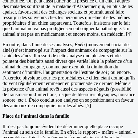
contournée. On peut aussi parler de la présence d’un chien auprès
des malades souffrant de la maladie d’Alzheimer qui, en plus de les
apaiser, favoriserait des échanges sociaux et pourrait aussi faire
ressurgir des souvenirs chez les personnes qui étaient elles-mêmes
propriétaires d’un chien auparavant. Toutefois, insistons sur le fait
que l’animal ne va pas prodigieusement soigner la pathologie. Un
animal n’est pas un médicament ; et encore moins, un médecin. [4]
En outre, dans l’une de ses analyses,
Énéo
(mouvement social des
aînés) s’est interrogé sur l’impact des animaux de compagnie sur la
santé des aînés. Il ressort de cette analyse que plusieurs études
pointent des bienfaits aussi divers que variés liés à la présence d’un
animal de compagnie, comme par exemple la diminution du
sentiment d’inutilité, l’augmentation de l’estime de soi ; ou encore,
l’exercice physique pour les propriétaires de chien étant donné qu’ils
doivent régulièrement emmener en promenade ce dernier. Même si
la présence d’un animal revêt aussi des aspects négatifs (possibilité
de transmission d’infections, risque de blessures physiques, nuisance
sonore, etc.),
Énéo
conclut son analyse en se positionnant en faveur
des animaux de compagnie pour les aînés. [5]
Place de l’animal dans la famille
Il n’est pas toujours évident de déterminer quelle place occupe
l’animal au sein de la famille. En effet, le rapport « maître – animal »
ressemble parfois à s’y méprendre à une relation « d’humain à