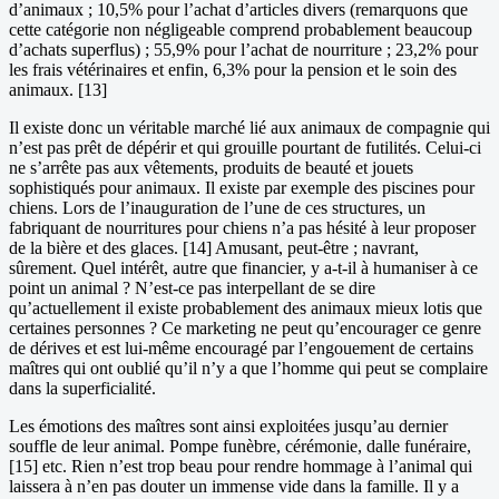
d’animaux ; 10,5% pour l’achat d’articles divers (remarquons que
cette catégorie non négligeable comprend probablement beaucoup
d’achats superflus) ; 55,9% pour l’achat de nourriture ; 23,2% pour
les frais vétérinaires et enfin, 6,3% pour la pension et le soin des
animaux. [13]
Il existe donc un véritable marché lié aux animaux de compagnie qui
n’est pas prêt de dépérir et qui grouille pourtant de futilités. Celui-ci
ne s’arrête pas aux vêtements, produits de beauté et jouets
sophistiqués pour animaux. Il existe par exemple des piscines pour
chiens. Lors de l’inauguration de l’une de ces structures, un
fabriquant de nourritures pour chiens n’a pas hésité à leur proposer
de la bière et des glaces. [14] Amusant, peut-être ; navrant,
sûrement. Quel intérêt, autre que financier, y a-t-il à humaniser à ce
point un animal ? N’est-ce pas interpellant de se dire
qu’actuellement il existe probablement des animaux mieux lotis que
certaines personnes ? Ce marketing ne peut qu’encourager ce genre
de dérives et est lui-même encouragé par l’engouement de certains
maîtres qui ont oublié qu’il n’y a que l’homme qui peut se complaire
dans la superficialité.
Les émotions des maîtres sont ainsi exploitées jusqu’au dernier
souffle de leur animal. Pompe funèbre, cérémonie, dalle funéraire,
[15] etc. Rien n’est trop beau pour rendre hommage à l’animal qui
laissera à n’en pas douter un immense vide dans la famille. Il y a