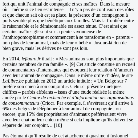
fort qui unit l’animal de compagnie et ses maîtres. Dans la mesure
où – même si ce lien est intense – il n’y a pas de confusion des rôles
et que chacun sait où est sa place, la présence d’un compagnon à
poils semble plus que bénéfique aux familles. Mais la frontière entre
le raisonnable et le déraisonnable est assez ténue. C’est ainsi que
certains maîtres glissent sur la pente savonneuse de
l’anthropomorphisme et commencent à se transforme en « parents »
non plus de leur animal, mais de leur « bébé ». Jusque-là rien de
bien grave, mais les dérives ne sont pas loin.
En 2014,
lefigaro.fr
titrait : « Mes animaux sont plus importants que
certains membres de ma famille ». [9] Cet article constitue un recueil
de commentaires d’internautes qui évoquent leur relation (d’amour)
avec leur animal de compagnie. Dans le même ordre d’idées, le site
LaLibre.be
publiait en 2012 un article intitulé : « Un Belge sur 7
préfère son chien à son conjoint ». Celui-ci présente quelques
chiffres – parfois affolants – issus d’une étude réalisée la même
année par le
Centre de recherche et d’information des organisations
de consommateurs
(Crioc). Par exemple, il s’avèrerait qu’il arrive à
6% des belges de téléphoner à leur animal de compagnie ; ou
encore, que 15% des propriétaires d’animaux préféreraient vivre
avec leur chat ou leur chien même si cela implique qu’ils doivent se
séparer de leur conjoint… [10]
Pas étonnant qu’il résulte de cet attachement quasiment fusionnel