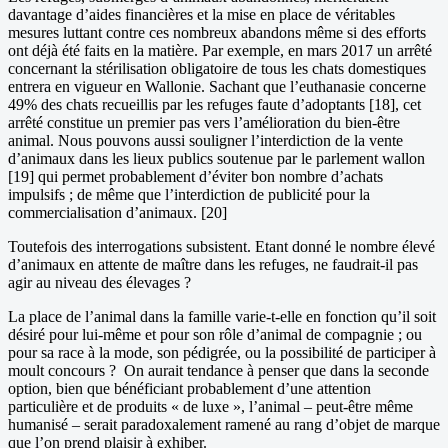
davantage d’aides financières et la mise en place de véritables
mesures luttant contre ces nombreux abandons même si des efforts
ont déjà été faits en la matière. Par exemple, en mars 2017 un arrêté
concernant la stérilisation obligatoire de tous les chats domestiques
entrera en vigueur en Wallonie. Sachant que l’euthanasie concerne
49% des chats recueillis par les refuges faute d’adoptants [18], cet
arrêté constitue un premier pas vers l’amélioration du bien-être
animal. Nous pouvons aussi souligner l’interdiction de la vente
d’animaux dans les lieux publics soutenue par le parlement wallon
[19] qui permet probablement d’éviter bon nombre d’achats
impulsifs ; de même que l’interdiction de publicité pour la
commercialisation d’animaux. [20]
Toutefois des interrogations subsistent. Etant donné le nombre élevé
d’animaux en attente de maître dans les refuges, ne faudrait-il pas
agir au niveau des élevages ?
La place de l’animal dans la famille varie-t-elle en fonction qu’il soit
désiré pour lui-même et pour son rôle d’animal de compagnie ; ou
pour sa race à la mode, son pédigrée, ou la possibilité de participer à
moult concours ? On aurait tendance à penser que dans la seconde
option, bien que bénéficiant probablement d’une attention
particulière et de produits « de luxe », l’animal – peut-être même
humanisé – serait paradoxalement ramené au rang d’objet de marque
que l’on prend plaisir à exhiber.