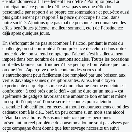
été abandonnées a-t-il réellement lieu d’être ? Pourquoi pas. La
participation à ce genre de défi ne va pas sans une réflexion
personnelle par rapport à sa propre consommation ; et peut-être aussi
plus globalement par rapport à la place qu’occupe l’alcool dans
notre société. Ajoutons que pas mal de personnes reconnaissent les
effets bénéfiques (détente, meilleur sommeil, etc.) de l’abstinence
déjà après quelques jours.
En s’efforçant de ne pas succomber à l’alcool pendant le mois du
challenge, on est confronté à l’omniprésence de celui-ci dans notre
mode de vie ; on se rend compte que l’alcool s’est insidieusement
imposé dans bon nombre de situations sociales. Toutes les occasions
sont-elles bonnes pour trinquer ? Il se peut que l’on réalise que non ;
ou que l’on s’aperçoive que le contenu des verres qui
s’entrechoquent peut facilement être remplacé par une boisson aux
vertus davantage saines qu’euphorisantes. Ainsi, tout citoyen
expérimente en quelque sorte ce à quoi chaque femme enceinte est
confrontée ; à ceci près que le défi – qui ne dure qu’un mois – est
agrémenté de gadgets favorisant une ambiance bon enfant et même,
un esprit d’équipe où l’on se serre les coudes pour atteindre
ensemble l’objectif tout en recevant moult encouragements et où des
cadeaux sont à la clé... bref, un peu comme si un mois sans alcool
c’était la mer à boire. Précisons toutefois que les personnes
présentant un réel problème de consommation ne sont pas visées par
cette campagne étant donné que leur sevrage nécessite un suivi