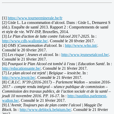
[1]
https://www.tourneeminerale.be/fr
[2] Gisle L. La consommation d’alcool. Dans : Gisle L, Demarest S
(éd.). Enquête de santé 2013. Rapport 2 : Comportements de santé
et style de vie. WIV-ISP, Bruxelles, 2014.
[3]
Le Plan d'action de lutte contre l'alcool 2017-2025
. In :
http://www.cdh-wallonie.be/
. Consulté le 20 février 2017.
[4]
OMS |Consommation d'alcool
. In :
http://www.who.int/
.
Consulté le 20 février 2017.
[5]
Les risque | Jeunes et alcool
. In :
http://www.jeunesetalcool.be/
.
Consulté le 21 février 2017.
[6]
Pourquoi le Plan Alcool est tombé à l’eau | Education Santé
. In :
http://educationsante.be/
. Consulté le 21 février 2017.
[7]
Le plan alcool est rejeté | Belgique – lesoir.be
. In :
http://www.lesoir.be/
. Consulté le 21 février 2017.
[8]
C.R.I.C. N°39 (2016-2017) – Parlement Wallon – session 2016-
2017 – compte rendu intégral – séance publique de commission –
Commission des travaux publics, de l’action sociale et de la santé –
jeudi 10 novembre 2016. PP. 16-17.
In :
http://nautilus.parlement-
wallon.be/
. Consulté le 21 février 2017.
[9]
L’Avenir, Toujours pas de plan contre l’alcool | Maggie De
Block
. In :
http://www.deblock.belgium.be/
. Consulté le 21 février