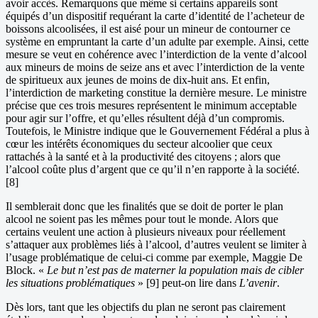
avoir accès. Remarquons que même si certains appareils sont
équipés d’un dispositif requérant la carte d’identité de l’acheteur de
boissons alcoolisées, il est aisé pour un mineur de contourner ce
système en empruntant la carte d’un adulte par exemple. Ainsi, cette
mesure se veut en cohérence avec l’interdiction de la vente d’alcool
aux mineurs de moins de seize ans et avec l’interdiction de la vente
de spiritueux aux jeunes de moins de dix-huit ans. Et enfin,
l’interdiction de marketing constitue la dernière mesure. Le ministre
précise que ces trois mesures représentent le minimum acceptable
pour agir sur l’offre, et qu’elles résultent déjà d’un compromis.
Toutefois, le Ministre indique que le Gouvernement Fédéral a plus à
cœur les intérêts économiques du secteur alcoolier que ceux
rattachés à la santé et à la productivité des citoyens ; alors que
l’alcool coûte plus d’argent que ce qu’il n’en rapporte à la société.
[8]
Il semblerait donc que les finalités que se doit de porter le plan
alcool ne soient pas les mêmes pour tout le monde. Alors que
certains veulent une action à plusieurs niveaux pour réellement
s’attaquer aux problèmes liés à l’alcool, d’autres veulent se limiter à
l’usage problématique de celui-ci comme par exemple, Maggie De
Block. «
Le but n’est pas de materner la population mais de cibler
les situations problématiques
» [9] peut-on lire dans
L’avenir
.
Dès lors, tant que les objectifs du plan ne seront pas clairement