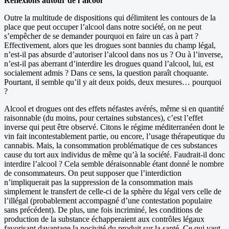
Réflexions autour de l’alcool
Outre la multitude de dispositions qui délimitent les contours de la
place que peut occuper l’alcool dans notre société, on ne peut
s’empêcher de se demander pourquoi en faire un cas à part ?
Effectivement, alors que les drogues sont bannies du champ légal,
n’est-il pas absurde d’autoriser l’alcool dans nos us ? Ou à l’inverse,
n’est-il pas aberrant d’interdire les drogues quand l’alcool, lui, est
socialement admis ? Dans ce sens, la question paraît choquante.
Pourtant, il semble qu’il y ait deux poids, deux mesures… pourquoi
?
Alcool et drogues ont des effets néfastes avérés, même si en quantité
raisonnable (du moins, pour certaines substances), c’est l’effet
inverse qui peut être observé. Citons le régime méditerranéen dont le
vin fait incontestablement partie, ou encore, l’usage thérapeutique du
cannabis. Mais, la consommation problématique de ces substances
cause du tort aux individus de même qu’à la société. Faudrait-il donc
interdire l’alcool ? Cela semble déraisonnable étant donné le nombre
de consommateurs. On peut supposer que l’interdiction
n’impliquerait pas la suppression de la consommation mais
simplement le transfert de celle-ci de la sphère du légal vers celle de
l’illégal (probablement accompagné d’une contestation populaire
sans précédent). De plus, une fois incriminé, les conditions de
production de la substance échapperaient aux contrôles légaux
favorisant davantage la nocivité du produit sur la santé. Ce qui vaut