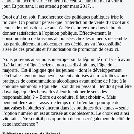
établis, un accord sur le contenu de celui-ci aura du mal à voir le
jour. Et pourtant, il est attendu pour mars 2017…
Quoi qu’il en soit, l’incohérence des politiques publiques frise le
ridicule. On pourrait penser que l’interdiction de vente d’alcool aux
jeunes de moins de seize ans n’a été élaborée que dans le but de
donner satisfaction à l’opinion publique. Effectivement, la
consommation de boissons alcoolisées chez les mineurs ne semble
pas particulièrement préoccuper nos décideurs vu l’accessibilité
aisée de ces produits et l’autorisation de promotion de ceux-ci.
Nous pouvons aussi nous interroger sur la légitimité qu’il y a à avoir
fixé la limite d’âge à seize et non pas dix-huit ans, l’âge de la
majorité. Est-il logique que les jeunes – dont le développement
cérébral est encore inachevé – soient autorisés à être « initiés » aux
pratiques de consommations alcooliques avant même de l’être à la
conduite automobile (qui elle – soit dit en passant – tendrait peut-être
davantage que les beuveries à leur inculquer le sens des
responsabilités) ? « Boire ou conduire, il faut choisir ». Mais
pendant deux ans – assez de temps qu’il n’en faut pour que de
mauvaises habitudes s’ancrent dans les pratiques des jeunes – seule
l’option numéro un est autorisée aux adolescents. Le choix est ainsi
vite fait… Ne serait-il pas opportun de creuser également du côté de
cette incohérence ?