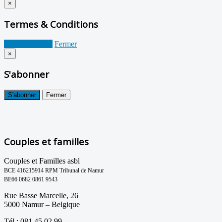
×
Termes & Conditions
Je suis d'accord
Fermer
×
S'abonner
S'abonner
Fermer
Couples et familles
Couples et Familles asbl
BCE 416215914 RPM Tribunal de Namur
BE66 0682 0861 9543
Rue Basse Marcelle, 26
5000 Namur – Belgique
Tél : 081 45 02 99