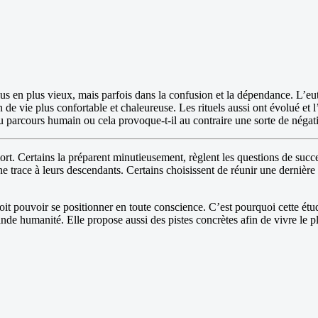
s en plus vieux, mais parfois dans la confusion et la dépendance. L’euth
n de vie plus confortable et chaleureuse. Les rituels aussi ont évolué et
u parcours humain ou cela provoque-t-il au contraire une sorte de négat
rt. Certains la préparent minutieusement, règlent les questions de succ
 une trace à leurs descendants. Certains choisissent de réunir une dernière
oit pouvoir se positionner en toute conscience. C’est pourquoi cette ét
ande humanité. Elle propose aussi des pistes concrètes afin de vivre le