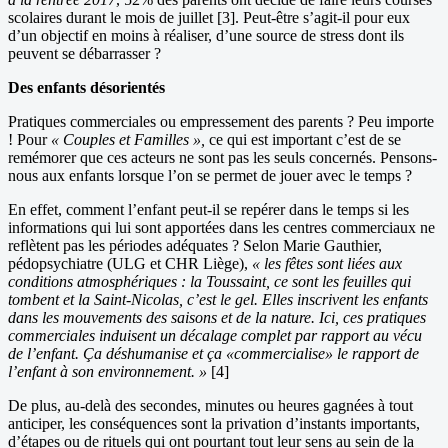
scolaires durant le mois de juillet [3]. Peut-être s’agit-il pour eux
d’un objectif en moins à réaliser, d’une source de stress dont ils
peuvent se débarrasser ?
Des enfants désorientés
Pratiques commerciales ou empressement des parents ? Peu importe
! Pour
« Couples et Familles »,
ce qui est important c’est de se
remémorer que ces acteurs ne sont pas les seuls concernés. Pensons-
nous aux enfants lorsque l’on se permet de jouer avec le temps ?
En effet, comment l’enfant peut-il se repérer dans le temps si les
informations qui lui sont apportées dans les centres commerciaux ne
reflètent pas les périodes adéquates ? Selon Marie Gauthier,
pédopsychiatre (ULG et CHR Liège),
« les fêtes sont liées aux
conditions atmosphériques : la Toussaint, ce sont les feuilles qui
tombent et la Saint-Nicolas, c’est le gel. Elles inscrivent les enfants
dans les mouvements des saisons et de la nature. Ici, ces pratiques
commerciales induisent un décalage complet par rapport au vécu
de l’enfant. Ça déshumanise et ça «commercialise» le rapport de
l’enfant à son environnement. »
[4]
De plus, au-delà des secondes, minutes ou heures gagnées à tout
anticiper, les conséquences sont la privation d’instants importants,
d’étapes ou de rituels qui ont pourtant tout leur sens au sein de la