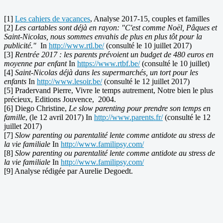
[1]
Les cahiers de vacances
, Analyse 2017-15, couples et familles
[2]
Les cartables sont déjà en rayon: "C'est comme Noël, Pâques et
Saint-Nicolas, nous sommes envahis de plus en plus tôt pour la
publicité."
In
http://www.rtl.be/
(consulté le 10 juillet 2017)
[3]
Rentrée 2017 : les parents prévoient un budget de 480 euros en
moyenne par enfant
In
https://www.rtbf.be/
(consulté le 10 juillet)
[4]
Saint-Nicolas déjà dans les supermarchés, un tort pour les
enfants
In
http://www.lesoir.be/
(consulté le 12 juillet 2017)
[5] Pradervand Pierre, Vivre le temps autrement, Notre bien le plus
précieux, Editions Jouvence, 2004.
[6] Diego Christine,
Le slow parenting pour prendre son temps en
famille
, (le 12 avril 2017) In
http://www.parents.fr/
(consulté le 12
juillet 2017)
[7]
Slow parenting ou parentalité lente comme antidote au stress de
la vie familiale
In
http://www.familipsy.com/
[8]
Slow parenting ou parentalité lente comme antidote au stress de
la vie familiale
In
http://www.familipsy.com/
[9] Analyse rédigée par Aurelie Degoedt.