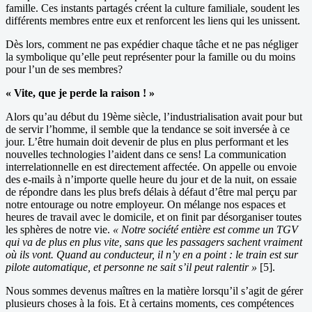
famille. Ces instants partagés créent la culture familiale, soudent les
différents membres entre eux et renforcent les liens qui les unissent.
Dès lors, comment ne pas expédier chaque tâche et ne pas négliger
la symbolique qu’elle peut représenter pour la famille ou du moins
pour l’un de ses membres?
« Vite, que je perde la raison ! »
Alors qu’au début du 19ème siècle, l’industrialisation avait pour but
de servir l’homme, il semble que la tendance se soit inversée à ce
jour. L’être humain doit devenir de plus en plus performant et les
nouvelles technologies l’aident dans ce sens! La communication
interrelationnelle en est directement affectée. On appelle ou envoie
des e-mails à n’importe quelle heure du jour et de la nuit, on essaie
de répondre dans les plus brefs délais à défaut d’être mal perçu par
notre entourage ou notre employeur. On mélange nos espaces et
heures de travail avec le domicile, et on finit par désorganiser toutes
les sphères de notre vie.
« Notre société entière est comme un TGV
qui va de plus en plus vite, sans que les passagers sachent vraiment
où ils vont. Quand au conducteur, il n’y en a point : le train est sur
pilote automatique, et personne ne sait s’il peut ralentir »
[5].
Nous sommes devenus maîtres en la matière lorsqu’il s’agit de gérer
plusieurs choses à la fois. Et à certains moments, ces compétences