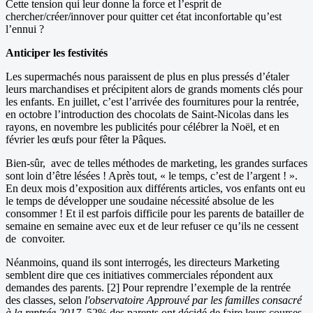
Cette tension qui leur donne la force et l’esprit de
chercher/créer/innover pour quitter cet état inconfortable qu’est
l’ennui ?
Anticiper les festivités
Les supermachés nous paraissent de plus en plus pressés d’étaler
leurs marchandises et précipitent alors de grands moments clés pour
les enfants. En juillet, c’est l’arrivée des fournitures pour la rentrée,
en octobre l’introduction des chocolats de Saint-Nicolas dans les
rayons, en novembre les publicités pour célébrer la Noël, et en
février les œufs pour fêter la Pâques.
Bien-sûr, avec de telles méthodes de marketing, les grandes surfaces
sont loin d’être lésées ! Après tout, « le temps, c’est de l’argent ! ».
En deux mois d’exposition aux différents articles, vos enfants ont eu
le temps de développer une soudaine nécessité absolue de les
consommer ! Et il est parfois difficile pour les parents de batailler de
semaine en semaine avec eux et de leur refuser ce qu’ils ne cessent
de convoiter.
Néanmoins, quand ils sont interrogés, les directeurs Marketing
semblent dire que ces initiatives commerciales répondent aux
demandes des parents. [2] Pour reprendre l’exemple de la rentrée
des classes, selon
l'observatoire Approuvé par les familles consacré
à la rentrée 2017
, 52% des parents ont décidé de faire leurs courses