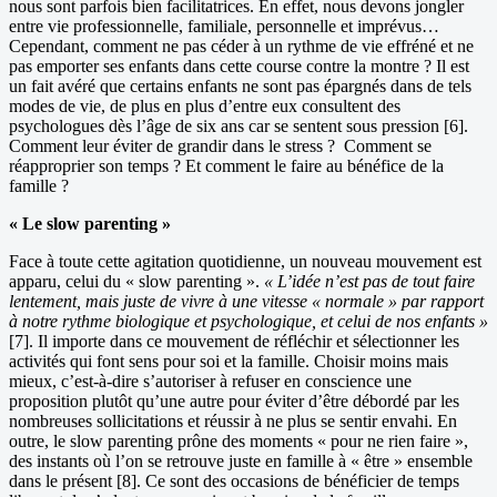
nous sont parfois bien facilitatrices. En effet, nous devons jongler
entre vie professionnelle, familiale, personnelle et imprévus…
Cependant, comment ne pas céder à un rythme de vie effréné et ne
pas emporter ses enfants dans cette course contre la montre ? Il est
un fait avéré que certains enfants ne sont pas épargnés dans de tels
modes de vie, de plus en plus d’entre eux consultent des
psychologues dès l’âge de six ans car se sentent sous pression [6].
Comment leur éviter de grandir dans le stress ? Comment se
réapproprier son temps ? Et comment le faire au bénéfice de la
famille ?
« Le slow parenting »
Face à toute cette agitation quotidienne, un nouveau mouvement est
apparu, celui du « slow parenting ».
« L’idée n’est pas de tout faire
lentement, mais juste de vivre à une vitesse « normale » par rapport
à notre rythme biologique et psychologique, et celui de nos enfants »
[7]. Il importe dans ce mouvement de réfléchir et sélectionner les
activités qui font sens pour soi et la famille. Choisir moins mais
mieux, c’est-à-dire s’autoriser à refuser en conscience une
proposition plutôt qu’une autre pour éviter d’être débordé par les
nombreuses sollicitations et réussir à ne plus se sentir envahi. En
outre, le slow parenting prône des moments « pour ne rien faire »,
des instants où l’on se retrouve juste en famille à « être » ensemble
dans le présent [8]. Ce sont des occasions de bénéficier de temps