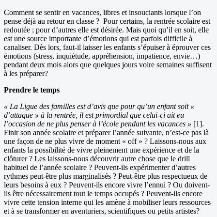
Comment se sentir en vacances, libres et insouciants lorsque l’on
pense déjà au retour en classe ? Pour certains, la rentrée scolaire est
redoutée ; pour d’autres elle est désirée. Mais quoi qu’il en soit, elle
est une source importante d’émotions qui est parfois difficile à
canaliser. Dès lors, faut-il laisser les enfants s’épuiser à éprouver ces
émotions (stress, inquiétude, appréhension, impatience, envie…)
pendant deux mois alors que quelques jours voire semaines suffisent
à les préparer?
Prendre le temps
« La Ligue des familles est d’avis que pour qu’un enfant soit «
d’attaque » à la rentrée, il est primordial que celui-ci ait eu
l’occasion de ne plus penser à l’école pendant les vacances »
[1].
Finir son année scolaire et préparer l’année suivante, n’est-ce pas là
une façon de ne plus vivre de moment « off » ? Laissons-nous aux
enfants la possibilité de vivre pleinement une expérience et de la
clôturer ? Les laissons-nous découvrir autre chose que le drill
habituel de l’année scolaire ? Peuvent-ils expérimenter d’autres
rythmes peut-être plus marginalisés ? Peut-être plus respectueux de
leurs besoins à eux ? Peuvent-ils encore vivre l’ennui ? Ou doivent-
ils être nécessairement tout le temps occupés ? Peuvent-ils encore
vivre cette tension interne qui les amène à mobiliser leurs ressources
et à se transformer en aventuriers, scientifiques ou petits artistes?