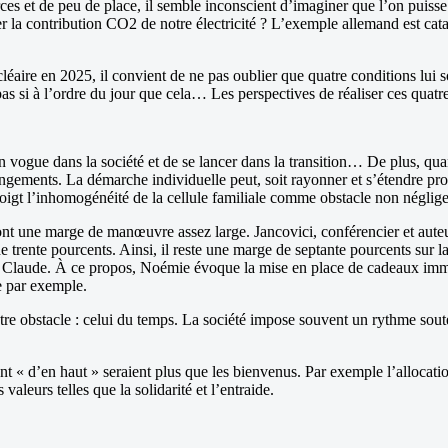
s et de peu de place, il semble inconscient d’imaginer que l’on puisse f
r la contribution CO2 de notre électricité ? L’exemple allemand est cat
léaire en 2025, il convient de ne pas oublier que quatre conditions lui 
s si à l’ordre du jour que cela… Les perspectives de réaliser ces quatre
n vogue dans la société et de se lancer dans la transition… De plus, qua
angements. La démarche individuelle peut, soit rayonner et s’étendre prog
gt l’inhomogénéité de la cellule familiale comme obstacle non négligea
ont une marge de manœuvre assez large. Jancovici, conférencier et auteur 
 trente pourcents. Ainsi, il reste une marge de septante pourcents sur l
 Claude. À ce propos, Noémie évoque la mise en place de cadeaux immat
re par exemple.
utre obstacle : celui du temps. La société impose souvent un rythme sout
t « d’en haut » seraient plus que les bienvenus. Par exemple l’allocation
aleurs telles que la solidarité et l’entraide.