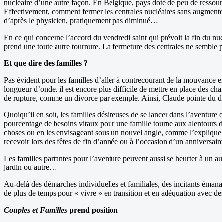
nucléaire d’une autre façon. En Belgique, pays doté de peu de ressource
Effectivement, comment fermer les centrales nucléaires sans augmente
d’après le physicien, pratiquement pas diminué…
En ce qui concerne l’accord du vendredi saint qui prévoit la fin du nuc
prend une toute autre tournure. La fermeture des centrales ne semble pa
Et que dire des familles ?
Pas évident pour les familles d’aller à contrecourant de la mouvance e
longueur d’onde, il est encore plus difficile de mettre en place des ch
de rupture, comme un divorce par exemple. Ainsi, Claude pointe du doi
Quoiqu’il en soit, les familles désireuses de se lancer dans l’aventure 
pourcentage de besoins vitaux pour une famille tourne aux alentours de
choses ou en les envisageant sous un nouvel angle, comme l’explique
recevoir lors des fêtes de fin d’année ou à l’occasion d’un anniversai
Les familles partantes pour l’aventure peuvent aussi se heurter à un a
jardin ou autre…
Au-delà des démarches individuelles et familiales, des incitants émanan
de plus de temps pour « vivre » en transition et en adéquation avec des v
Couples et Familles
prend position