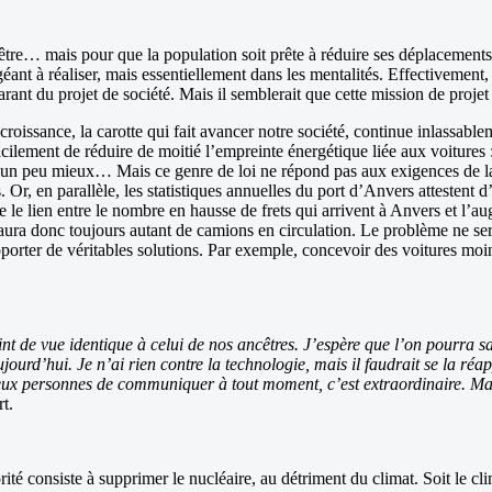
être… mais pour que la population soit prête à réduire ses déplacements,
de géant à réaliser, mais essentiellement dans les mentalités. Effectiveme
garant du projet de société. Mais il semblerait que cette mission de projet
roissance, la carotte qui fait avancer notre société, continue inlassable
cilement de réduire de moitié l’empreinte énergétique liée aux voitures : 
air un peu mieux… Mais ce genre de loi ne répond pas aux exigences de 
Or, en parallèle, les statistiques annuelles du port d’Anvers attestent 
 le lien entre le nombre en hausse de frets qui arrivent à Anvers et l’
l y aura donc toujours autant de camions en circulation. Le problème ne s
pporter de véritables solutions. Par exemple, concevoir des voitures moin
point de vue identique à celui de nos ancêtres. J’espère que l’on pourra
urd’hui. Je n’ai rien contre la technologie, mais il faudrait se la réap
 personnes de communiquer à tout moment, c’est extraordinaire. Mais le 
t.
té consiste à supprimer le nucléaire, au détriment du climat. Soit le clima