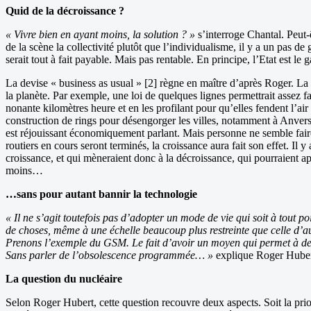
Quid de la décroissance ?
« Vivre bien en ayant moins, la solution ? »
s’interroge Chantal. Peut-
de la scène la collectivité plutôt que l’individualisme, il y a un pas 
serait tout à fait payable. Mais pas rentable. En principe, l’Etat est le 
La devise « business as usual » [2] règne en maître d’après Roger. La c
la planète. Par exemple, une loi de quelques lignes permettrait assez fa
nonante kilomètres heure et en les profilant pour qu’elles fendent l’
construction de rings pour désengorger les villes, notamment à Anvers. 
est réjouissant économiquement parlant. Mais personne ne semble faire
routiers en cours seront terminés, la croissance aura fait son effet. I
croissance, et qui mèneraient donc à la décroissance, qui pourraient a
moins…
…sans pour autant bannir la technologie
« Il ne s’agit toutefois pas d’adopter un mode de vie qui soit à tout 
de choses, même à une échelle beaucoup plus restreinte que celle d’aujo
Prenons l’exemple du GSM. Le fait d’avoir un moyen qui permet à deux
Sans parler de l’obsolescence programmée… »
explique Roger Huber
La question du nucléaire
Selon Roger Hubert, cette question recouvre deux aspects. Soit la priori