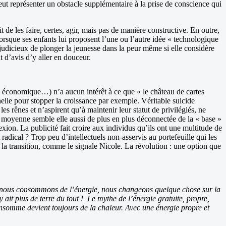
ut représenter un obstacle supplémentaire à la prise de conscience qui
 de les faire, certes, agir, mais pas de manière constructive. En outre,
lorsque ses enfants lui proposent l’une ou l’autre idée « technologique
as judicieux de plonger la jeunesse dans la peur même si elle considère
t d’avis d’y aller en douceur.
, économique…) n’a aucun intérêt à ce que « le château de cartes
elle pour stopper la croissance par exemple. Véritable suicide
es rênes et n’aspirent qu’à maintenir leur statut de privilégiés, ne
sse moyenne semble elle aussi de plus en plus déconnectée de la « base »
xion. La publicité fait croire aux individus qu’ils ont une multitude de
adical ? Trop peu d’intellectuels non-asservis au portefeuille qui les
de la transition, comme le signale Nicole. La révolution : une option que
 nous consommons de l’énergie, nous changeons quelque chose sur la
y ait plus de terre du tout ! Le mythe de l’énergie gratuite, propre,
onsomme devient toujours de la chaleur. Avec une énergie propre et