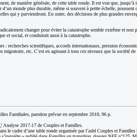
nt, de manière générale, de cette table ronde. Il est vrai que, jusqu’à il
aveur d’un monde plus durable, même si souvent à petite échelle, pousse
elles qui y parviendront. En outre, des décisions de plus grandes envergu
t radicalement changer pour éviter la catastrophe semble extrême et n
 et social, et conduirait aussi à la catastrophe.
rs : recherches scientifiques, accords internationaux, pression économi
n migratoire, etc. C’est en agissant à tous ces niveaux que la société 
illes Familiales, parution prévue en septembre 2018, 96 p.
 ?
Analyse 2017-17 de Couples et Familles.
ans le cadre d’une table ronde organisée par l’asbl Couples et Familles
n s’inquiète » publié dans
Familles en transition
, dossier NFF n°125. Ma