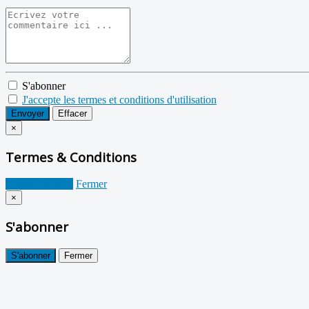
S'abonner
J'accepte les termes et conditions d'utilisation
Envoyer
Effacer
×
Termes & Conditions
Je suis d'accord
Fermer
×
S'abonner
S'abonner
Fermer