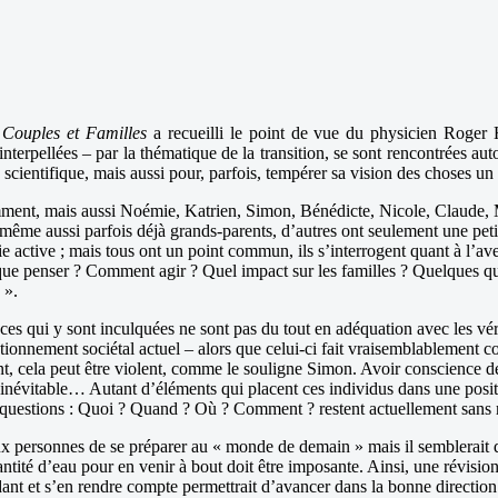
e
Couples et Familles
a recueilli le point de vue du physicien Roger H
interpellées – par la thématique de la transition, se sont rencontrées au
 scientifique, mais aussi pour, parfois, tempérer sa vision des choses un
emment, mais aussi Noémie, Katrien, Simon, Bénédicte, Nicole, Claude, 
 même aussi parfois déjà grands-parents, d’autres ont seulement une peti
ie active ; mais tous ont un point commun, ils s’interrogent quant à l’av
que penser ? Comment agir ? Quel impact sur les familles ? Quelques que
 ».
ces qui y sont inculquées ne sont pas du tout en adéquation avec les vér
onctionnement sociétal actuel – alors que celui-ci fait vraisemblablement c
t, cela peut être violent, comme le souligne Simon. Avoir conscience de
t inévitable… Autant d’éléments qui placent ces individus dans une positi
lles questions : Quoi ? Quand ? Où ? Comment ? restent actuellement san
aux personnes de se préparer au « monde de demain » mais il semblerait 
tité d’eau pour en venir à bout doit être imposante. Ainsi, une révision 
ndant et s’en rendre compte permettrait d’avancer dans la bonne directio