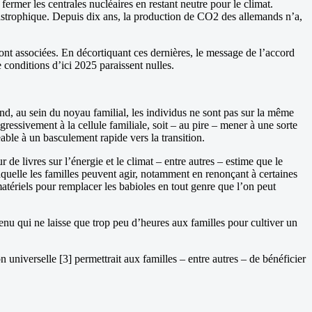
ermer les centrales nucléaires en restant neutre pour le climat.
astrophique. Depuis dix ans, la production de CO2 des allemands n’a,
sont associées. En décortiquant ces dernières, le message de l’accord
 conditions d’ici 2025 paraissent nulles.
nd, au sein du noyau familial, les individus ne sont pas sur la même
ressivement à la cellule familiale, soit – au pire – mener à une sorte
ble à un basculement rapide vers la transition.
de livres sur l’énergie et le climat – entre autres – estime que le
aquelle les familles peuvent agir, notamment en renonçant à certaines
ériels pour remplacer les babioles en tout genre que l’on peut
enu qui ne laisse que trop peu d’heures aux familles pour cultiver un
 universelle [3] permettrait aux familles – entre autres – de bénéficier