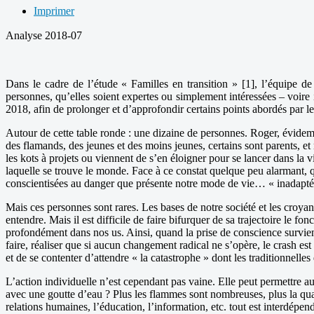
Imprimer
Analyse 2018-07
Dans le cadre de l’étude « Familles en transition » [1], l’équipe d
personnes, qu’elles soient expertes ou simplement intéressées – voire 
2018, afin de prolonger et d’approfondir certains points abordés par le
Autour de cette table ronde : une dizaine de personnes. Roger, évid
des flamands, des jeunes et des moins jeunes, certains sont parents, et
les kots à projets ou viennent de s’en éloigner pour se lancer dans la v
laquelle se trouve le monde. Face à ce constat quelque peu alarmant, 
conscientisées au danger que présente notre mode de vie… « inadapté
Mais ces personnes sont rares. Les bases de notre société et les croyan
entendre. Mais il est difficile de faire bifurquer de sa trajectoire le f
profondément dans nos us. Ainsi, quand la prise de conscience survien
faire, réaliser que si aucun changement radical ne s’opère, le crash es
et de se contenter d’attendre « la catastrophe » dont les traditionne
L’action individuelle n’est cependant pas vaine. Elle peut permettre 
avec une goutte d’eau ? Plus les flammes sont nombreuses, plus la quan
relations humaines, l’éducation, l’information, etc. tout est interdépe