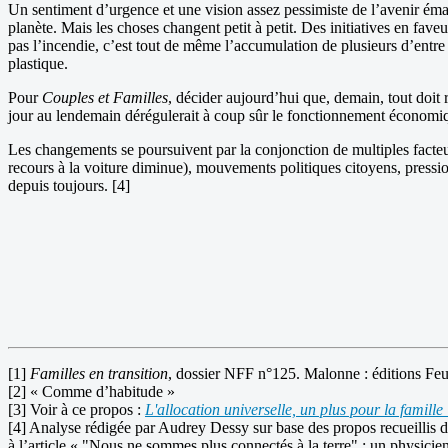
Un sentiment d’urgence et une vision assez pessimiste de l’avenir émane
planète. Mais les choses changent petit à petit. Des initiatives en f
pas l’incendie, c’est tout de même l’accumulation de plusieurs d’entre 
plastique.
Pour
Couples et Familles
, décider aujourd’hui que, demain, tout doi
jour au lendemain dérégulerait à coup sûr le fonctionnement économique
Les changements se poursuivent par la conjonction de multiples facteu
recours à la voiture diminue), mouvements politiques citoyens, pressio
depuis toujours. [4]
[1]
Familles en transition
, dossier NFF n°125. Malonne : éditions Feu
[2] « Comme d’habitude »
[3] Voir à ce propos :
L'allocation universelle, un plus pour la famille
[4] Analyse rédigée par Audrey Dessy sur base des propos recueillis d
à l’article « "Nous ne sommes plus connectés à la terre" : un physicie