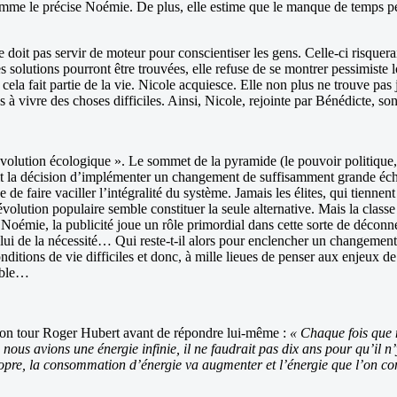
comme le précise Noémie. De plus, elle estime que le manque de temps pe
oit pas servir de moteur pour conscientiser les gens. Celle-ci risquerait
 solutions pourront être trouvées, elle refuse de se montrer pessimiste 
if, cela fait partie de la vie. Nicole acquiesce. Elle non plus ne trouve p
s à vivre des choses difficiles. Ainsi, Nicole, rejointe par Bénédicte, son
évolution écologique ». Le sommet de la pyramide (le pouvoir politique
enait la décision d’implémenter un changement de suffisamment grande éch
 faire vaciller l’intégralité du système. Jamais les élites, qui tiennent l
révolution populaire semble constituer la seule alternative. Mais la cla
 Noémie, la publicité joue un rôle primordial dans cette sorte de déconne
ui de la nécessité… Qui reste-t-il alors pour enclencher un changement r
onditions de vie difficiles et donc, à mille lieues de penser aux enjeux 
sable…
son tour Roger Hubert avant de répondre lui-même :
« Chaque fois que
i nous avions une énergie infinie, il ne faudrait pas dix ans pour qu’il n’
propre, la consommation d’énergie va augmenter et l’énergie que l’on c