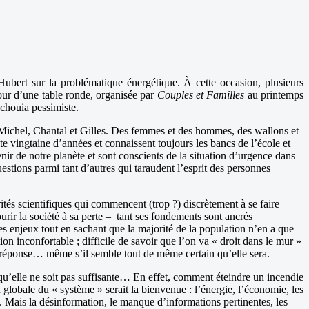
ubert sur la problématique énergétique. À cette occasion, plusieurs
tour d’une table ronde, organisée par
Couples et Familles
au printemps
 chouia pessimiste.
Michel, Chantal et Gilles. Des femmes et des hommes, des wallons et
te vingtaine d’années et connaissent toujours les bancs de l’école et
enir de notre planète et sont conscients de la situation d’urgence dans
stions parmi tant d’autres qui taraudent l’esprit des personnes
ités scientifiques qui commencent (trop ?) discrètement à se faire
ourir la société à sa perte – tant ses fondements sont ancrés
s enjeux tout en sachant que la majorité de la population n’en a que
on inconfortable ; difficile de savoir que l’on va « droit dans le mur »
s réponse… même s’il semble tout de même certain qu’elle sera.
qu’elle ne soit pas suffisante… En effet, comment éteindre un incendie
globale du « système » serait la bienvenue : l’énergie, l’économie, les
n. Mais la désinformation, le manque d’informations pertinentes, les