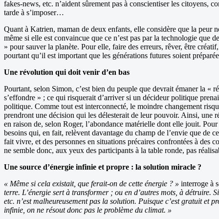
fakes-news, etc. n’aident sûrement pas à conscientiser les citoyens, 
tarde à s’imposer…
Quant à Katrien, maman de deux enfants, elle considère que la peur ne d
même si elle est convaincue que ce n’est pas par la technologie que des
» pour sauver la planète. Pour elle, faire des erreurs, rêver, être créat
pourtant qu’il est important que les générations futures soient préparée
Une révolution qui doit venir d’en bas
Pourtant, selon Simon, c’est bien du peuple que devrait émaner la « r
s’effondre » ; ce qui risquerait d’arriver si un décideur politique pr
politique. Comme tout est interconnecté, le moindre changement risque de
prendront une décision qui les délesterait de leur pouvoir. Ainsi, une 
en raison de, selon Roger, l’abondance matérielle dont elle jouit. Pour
besoins qui, en fait, relèvent davantage du champ de l’envie que de cel
fait vivre, et des personnes en situations précaires confrontées à des c
ne semble donc, aux yeux des participants à la table ronde, pas réali
Une source d’énergie infinie et propre : la solution miracle ?
« Même si cela existait, que ferait-on de cette énergie ? »
interroge à 
terre. L’énergie sert à transformer ; ou en d’autres mots, à détruire. S
etc. n’est malheureusement pas la solution. Puisque c’est gratuit et 
infinie, on ne résout donc pas le problème du climat. »