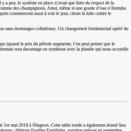
 y a peu, le système en place n’avait que faire du respect de la
nt comme des champignons. Ainsi, même si une goutte d’eau n’éteindra
res commencent aussi à voir le jour, citons la lutte contre le
on pas sans dommages collatéraux. Un changement fondamental opéré du
que (quand le prix du pétrole augmente, l’on peut penser que le
de demain sera davantage en symbiose avec la planète qui nous accueille
 le 1er mai 2018 à Hingeon. Cette table ronde a également donné lieu
lonne : éditions Feuilles Familiales, parution prévue en septembre