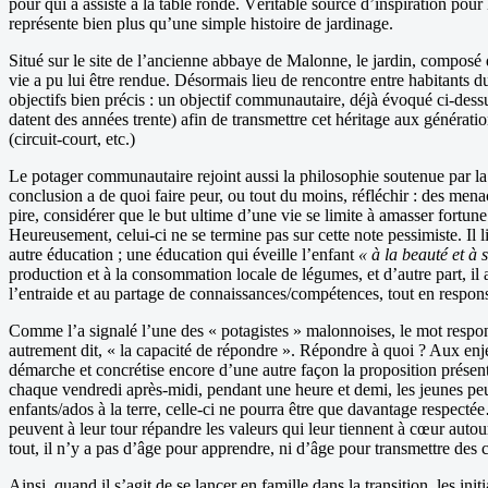
pour qui a assisté à la table ronde. Véritable source d’inspiration pou
représente bien plus qu’une simple histoire de jardinage.
Situé sur le site de l’ancienne abbaye de Malonne, le jardin, composé
vie a pu lui être rendue. Désormais lieu de rencontre entre habitants du 
objectifs bien précis : un objectif communautaire, déjà évoqué ci-dess
datent des années trente) afin de transmettre cet héritage aux générati
(circuit-court, etc.)
Le potager communautaire rejoint aussi la philosophie soutenue par l
conclusion a de quoi faire peur, ou tout du moins, réfléchir : des mena
pire, considérer que le but ultime d’une vie se limite à amasser fort
Heureusement, celui-ci ne se termine pas sur cette note pessimiste. Il l
autre éducation ; une éducation qui éveille l’enfant
« à la beauté et à 
production et à la consommation locale de légumes, et d’autre part, il a
l’entraide et au partage de connaissances/compétences, tout en respons
Comme l’a signalé l’une des « potagistes » malonnoises, le mot responsa
autrement dit, « la capacité de répondre ». Répondre à quoi ? Aux enje
démarche et concrétise encore d’une autre façon la proposition présent
chaque vendredi après-midi, pendant une heure et demi, les jeunes peu
enfants/ados à la terre, celle-ci ne pourra être que davantage respecté
peuvent à leur tour répandre les valeurs qui leur tiennent à cœur aut
tout, il n’y a pas d’âge pour apprendre, ni d’âge pour transmettre des
Ainsi, quand il s’agit de se lancer en famille dans la transition, les ini