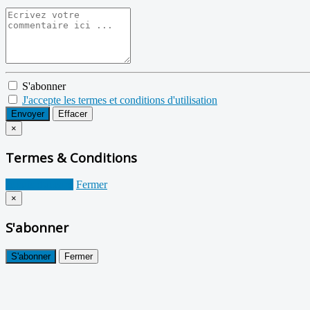
S'abonner
J'accepte les termes et conditions d'utilisation
Envoyer
Effacer
×
Termes & Conditions
Je suis d'accord
Fermer
×
S'abonner
S'abonner
Fermer