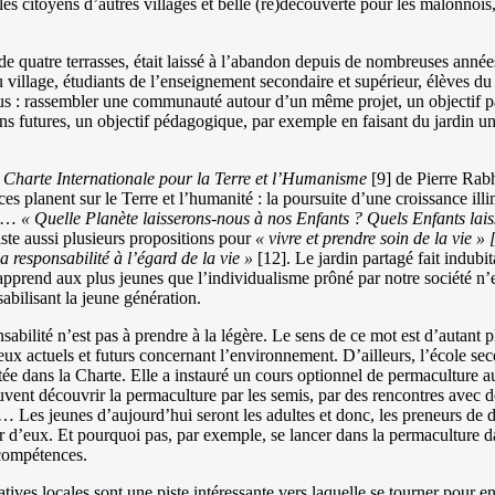
r les citoyens d’autres villages et belle (re)découverte pour les malonnoi
 de quatre terrasses, était laissé à l’abandon depuis de nombreuses an
village, étudiants de l’enseignement secondaire et supérieur, élèves du pr
us : rassembler une communauté autour d’un même projet, un objectif patri
ons futures, un objectif pédagogique, par exemple en faisant du jardin un 
a
Charte Internationale pour la Terre et l’Humanisme
[9] de Pierre Rabh
ces planent sur le Terre et l’humanité : la poursuite d’une croissance ill
une…
« Quelle Planète laisserons-nous à nos Enfants ? Quels Enfants lais
iste aussi plusieurs propositions pour
« vivre et prendre soin de la vie » 
sa responsabilité à l’égard de la vie »
[12]. Le jardin partagé fait indubi
pprend aux plus jeunes que l’individualisme prôné par notre société n’est 
abilisant la jeune génération.
bilité n’est pas à prendre à la légère. Le sens de ce mot est d’autant p
ux actuels et futurs concernant l’environnement. D’ailleurs, l’école sec
ée dans la Charte. Elle a instauré un cours optionnel de permaculture au
vent découvrir la permaculture par les semis, par des rencontres avec de
e… Les jeunes d’aujourd’hui seront les adultes et donc, les preneurs de d
our d’eux. Et pourquoi pas, par exemple, se lancer dans la permaculture
 compétences.
tiatives locales sont une piste intéressante vers laquelle se tourner pour 