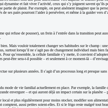
 qui dynamise et fait vivre l’activité, ceux qui s’y joignent savent qu’il
e partie de plaisir. Par exemple, on peut aisément imaginer que la person
 de ses pairs pourront l’aider à persévérer, et même à la guider vers d’
ume qui refuse de pousser), un frein à l’entrée dans la transition peut a
…
bien. Mais vouloir totalement changer ses habitudes sur le champ : une r
surtout lorsqu’il ne s’agit pas de changement individuel mais bien famili
ez. Pour qu’ensemble, la cellule familiale s’y mette, il convient d’adop
 alors peut-être sera-t-il possible – et seulement à ce moment-là – d’envi
ffectue sur plusieurs années. Il s’agit d’un processus long et presque sans 
u mode de vie familial actuellement en place. Par exemple, la famille qu
nde envergure – et qui auront déjà un impact certain sur la planète – po
eter local et plus régulièrement pour moins stocker, modifier son alime
omptent, aussi petites soient-elles. Et si le frigo reste malgré tout br