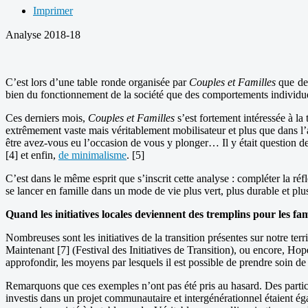
Imprimer
Analyse 2018-18
C’est lors d’une table ronde organisée par
Couples et Familles
que des
bien du fonctionnement de la société que des comportements individu
Ces derniers mois,
Couples et Familles
s’est fortement intéressée à la
extrêmement vaste mais véritablement mobilisateur et plus que dans l’a
être avez-vous eu l’occasion de vous y plonger… Il y était question d
[4] et enfin,
de minimalisme
. [5]
C’est dans le même esprit que s’inscrit cette analyse : compléter la ré
se lancer en famille dans un mode de vie plus vert, plus durable et plus
Quand les initiatives locales deviennent des tremplins pour les fam
Nombreuses sont les initiatives de la transition présentes sur notre terr
Maintenant [7] (Festival des Initiatives de Transition), ou encore, Hop
approfondir, les moyens par lesquels il est possible de prendre soin de
Remarquons que ces exemples n’ont pas été pris au hasard. Des partici
investis dans un projet communautaire et intergénérationnel étaient éga