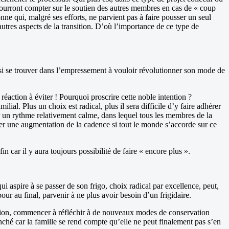
s pourront compter sur le soutien des autres membres en cas de « coup
ne qui, malgré ses efforts, ne parvient pas à faire pousser un seul
autres aspects de la transition. D’où l’importance de ce type de
ussi se trouver dans l’empressement à vouloir révolutionner son mode de
éaction à éviter ! Pourquoi proscrire cette noble intention ?
al. Plus un choix est radical, plus il sera difficile d’y faire adhérer
ter un rythme relativement calme, dans lequel tous les membres de la
sager une augmentation de la cadence si tout le monde s’accorde sur ce
fin car il y aura toujours possibilité de faire « encore plus ».
i aspire à se passer de son frigo, choix radical par excellence, peut,
ur au final, parvenir à ne plus avoir besoin d’un frigidaire.
ntation, commencer à réfléchir à de nouveaux modes de conservation
anché car la famille se rend compte qu’elle ne peut finalement pas s’en