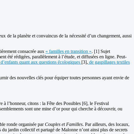
eux de la planète et convaincus de la nécessité d’un changement, aussi
entièrement consacrée aux
« familles en transition »
. [1] Sujet
t été rédigées, parallèlement à l’étude, et diffusées en ligne. Peut-
 d’enfants quant aux questions écologiques
[3],
de gaspillages textiles
fournir des nouvelles clés pour équiper toutes personnes ayant envie de
e à l’honneur, citons : la Fête des Possibles [6], le Festival
 rassemblements sont une mine d’or pour qui cherche à découvrir, ou
able ronde organisée par
Couples et Familles
. Par ailleurs, des locaux,
 du jardin collectif et partagé de Malonne n’ont ainsi plus de secrets