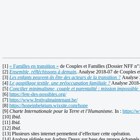
[1]
« Familles en transition »
de Couples et Familles (Dossier NFF n°
[2]
Ensemble, réfléchissons à demain
. Analyse 2018-07 de Couples et
[3]
Les enfants peuvent-ils être des acteurs de la transition ?
Analyse 
[4]
Le gaspillage textile, une préoccupation familiale ?
Analyse 2018-1
[5]
Concilier minimalisme, couple et parentalité : mission impossible 
[6]
https://fete-des-possibles.org/
[7]
https://www.festivalmaintenant.be/
[8]
https://hopeinbelgium.wixsite.com/hope
[9]
Charte Internationale pour la Terre et l’Humanisme.
In :
https://
[10]
Ibid.
[11]
Ibid.
[12]
Ibid.
[13] Plusieurs sites internet permettent d’effectuer cette opération.
[14] Analyse rédigée par Audrey Dessy sur base des propos échangés lo