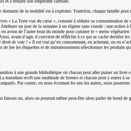
des et à réduire son empreinte carbone.
 domaine de la mobilité est à exploiter. Toutefois, chaque famille peut 
eves « La Terre vue du cœur », consiste à réduire sa consommation de vi
 Attribuer un jour de la semaine à un régime sans viande : une action à 
és en avion de l’autre bout du monde pour cuisiner le « menu végétarie
si, avant d’agir, il convient de réfléchir à ce qui se cache derrière les
droit de vote ! »
Il est vrai qu’en consommant, en achetant, ou en n’ach
s de lire les étiquettes et de minutieusement sélectionner les produits q
sition à une grande bibliothèque où chacun peut aller puiser un livre et 
La transition revêt une multitude de formes et chacun peut y entrer à sa 
comparés. Par contre, en nous écoutant les uns les autres, nous pourron
en faisons un, alors on pourrait même peut-être alors parler de bond de g