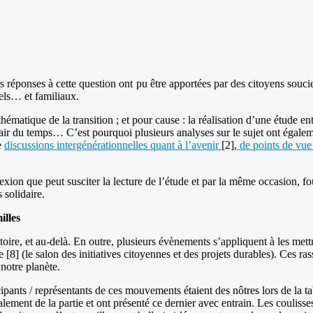
 réponses à cette question ont pu être apportées par des citoyens souci
els… et familiaux.
 thématique de la transition ; et pour cause : la réalisation d’une étude 
ir du temps… C’est pourquoi plusieurs analyses sur le sujet ont égalemen
e
discussions intergénérationnelles quant à l’avenir
[2],
de points de vue
flexion que peut susciter la lecture de l’étude et par la même occasion, 
 solidaire.
illes
itoire, et au-delà. En outre, plusieurs évènements s’appliquent à les mettr
e [8] (le salon des initiatives citoyennes et des projets durables). Ces
 notre planète.
pants / représentants de ces mouvements étaient des nôtres lors de la t
lement de la partie et ont présenté ce dernier avec entrain. Les coulisses