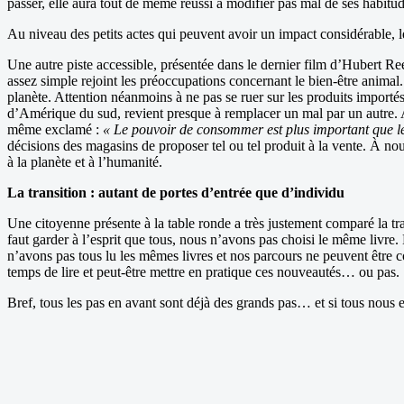
passer, elle aura tout de même réussi à modifier pas mal de ses habitu
Au niveau des petits actes qui peuvent avoir un impact considérable, le
Une autre piste accessible, présentée dans le dernier film d’Hubert Re
assez simple rejoint les préoccupations concernant le bien-être animal.
planète. Attention néanmoins à ne pas se ruer sur les produits import
d’Amérique du sud, revient presque à remplacer un mal par un autre. Ain
même exclamé :
« Le pouvoir de consommer est plus important que le 
décisions des magasins de proposer tel ou tel produit à la vente. À nou
à la planète et à l’humanité.
La transition : autant de portes d’entrée que d’individu
Une citoyenne présente à la table ronde a très justement comparé la tran
faut garder à l’esprit que tous, nous n’avons pas choisi le même livre. 
n’avons pas tous lu les mêmes livres et nos parcours ne peuvent être 
temps de lire et peut-être mettre en pratique ces nouveautés… ou pas.
Bref, tous les pas en avant sont déjà des grands pas… et si tous nous 