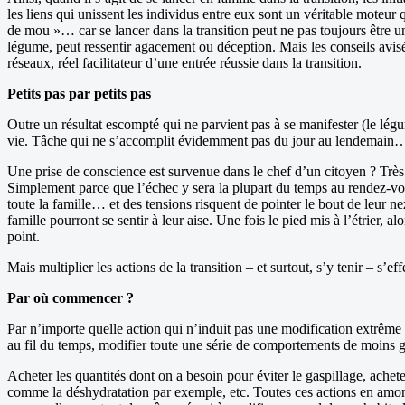
les liens qui unissent les individus entre eux sont un véritable moteur
de mou »… car se lancer dans la transition peut ne pas toujours être un
légume, peut ressentir agacement ou déception. Mais les conseils avisés
réseaux, réel facilitateur d’une entrée réussie dans la transition.
Petits pas par petits pas
Outre un résultat escompté qui ne parvient pas à se manifester (le lég
vie. Tâche qui ne s’accomplit évidemment pas du jour au lendemain
Une prise de conscience est survenue dans le chef d’un citoyen ? Très 
Simplement parce que l’échec y sera la plupart du temps au rendez-vous, 
toute la famille… et des tensions risquent de pointer le bout de leur n
famille pourront se sentir à leur aise. Une fois le pied mis à l’étrier,
point.
Mais multiplier les actions de la transition – et surtout, s’y tenir – s’e
Par où commencer ?
Par n’importe quelle action qui n’induit pas une modification extrême d
au fil du temps, modifier toute une série de comportements de moins gra
Acheter les quantités dont on a besoin pour éviter le gaspillage, ach
comme la déshydratation par exemple, etc. Toutes ces actions en amont c