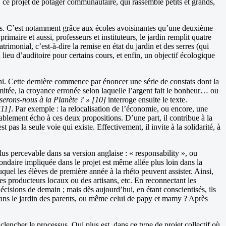
s, ce projet de potager communautaire, qui rassemble petits et grands,
nées. C’est notamment grâce aux écoles avoisinantes qu’une deuxième
imaire et aussi, professeurs et instituteurs, le jardin remplit quatre
monial, c’est-à-dire la remise en état du jardin et des serres (qui
lieu d’auditoire pour certains cours, et enfin, un objectif écologique
i. Cette dernière commence par énoncer une série de constats dont la
imitée, la croyance erronée selon laquelle l’argent fait le bonheur… ou
serons-nous à la Planète ? » [10]
interroge ensuite le texte.
[11]
. Par exemple : la relocalisation de l’économie, ou encore, une
tablement écho à ces deux propositions. D’une part, il contribue à la
pas la seule voie qui existe. Effectivement, il invite à la solidarité, à
lus percevable dans sa version anglaise : « responsability », ou
ondaire impliquée dans le projet est même allée plus loin dans la
quel les élèves de première année à la rhéto peuvent assister. Ainsi,
s producteurs locaux ou des artisans, etc. En reconnectant les
écisions de demain ; mais dès aujourd’hui, en étant conscientisés, ils
 dans le jardin des parents, ou même celui de papy et mamy ? Après
enclencher le processus. Qui plus est, dans ce type de projet collectif où