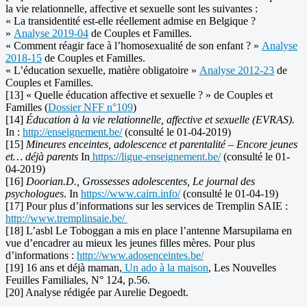
la vie relationnelle, affective et sexuelle sont les suivantes :
« La transidentité est-elle réellement admise en Belgique ?
»
Analyse 2019-04
de Couples et Familles.
« Comment réagir face à l’homosexualité de son enfant ? »
Analyse
2018-15
de Couples et Familles.
« L’éducation sexuelle, matière obligatoire »
Analyse 2012-23
de
Couples et Familles.
[13] « Quelle éducation affective et sexuelle ? » de Couples et
Familles (
Dossier NFF n°109
)
[14]
Éducation à la vie relationnelle, affective et sexuelle (EVRAS).
In :
http://enseignement.be/
(consulté le 01-04-2019)
[15]
Mineures enceintes, adolescence et parentalité – Encore jeunes
et… déjà parents
In
https://ligue-enseignement.be/
(consulté le 01-
04-2019)
[16]
Doorian.D., Grossesses adolescentes, Le journal des
psychologues
. In
https://www.cairn.info/
(consulté le 01-04-19)
[17] Pour plus d’informations sur les services de Tremplin SAIE :
http://www.tremplinsaie.be/
[18] L’asbl Le Toboggan a mis en place l’antenne Marsupilama en
vue d’encadrer au mieux les jeunes filles mères. Pour plus
d’informations :
http://www.adosenceintes.be/
[19] 16 ans et déjà maman,
Un ado à la maison
, Les Nouvelles
Feuilles Familiales, N° 124, p.56.
[20] Analyse rédigée par Aurelie Degoedt.