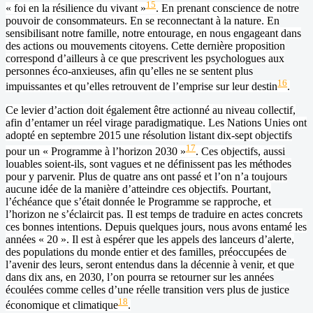
15
« foi en la résilience du vivant »
. En prenant conscience de notre
pouvoir de consommateurs. En se reconnectant à la nature. En
sensibilisant notre famille, notre entourage, en nous engageant dans
des actions ou mouvements citoyens. Cette dernière proposition
correspond d’ailleurs à ce que prescrivent les psychologues aux
personnes éco-anxieuses, afin qu’elles ne se sentent plus
16
impuissantes et qu’elles retrouvent de l’emprise sur leur destin
.
Ce levier d’action doit également être actionné au niveau collectif,
afin d’entamer un réel virage paradigmatique. Les Nations Unies ont
adopté en septembre 2015 une résolution listant dix-sept objectifs
17
pour un « Programme à l’horizon 2030 »
. Ces objectifs, aussi
louables soient-ils, sont vagues et ne définissent pas les méthodes
pour y parvenir. Plus de quatre ans ont passé et l’on n’a toujours
aucune idée de la manière d’atteindre ces objectifs. Pourtant,
l’échéance que s’était donnée le Programme se rapproche, et
l’horizon ne s’éclaircit pas. Il est temps de traduire en actes concrets
ces bonnes intentions. Depuis quelques jours, nous avons entamé les
années « 20 ». Il est à espérer que les appels des lanceurs d’alerte,
des populations du monde entier et des familles, préoccupées de
l’avenir des leurs, seront entendus dans la décennie à venir, et que
dans dix ans, en 2030, l’on pourra se retourner sur les années
écoulées comme celles d’une réelle transition vers plus de justice
18
économique et climatique
.