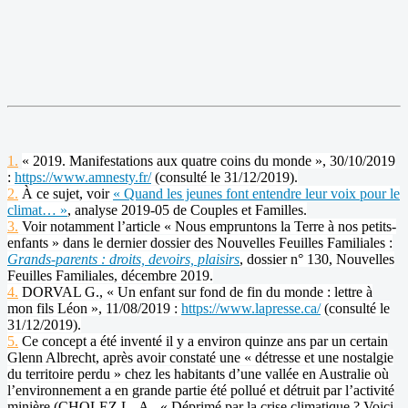
1.
« 2019. Manifestations aux quatre coins du monde », 30/10/2019
:
https://www.amnesty.fr/
(consulté le 31/12/2019).
2.
À ce sujet, voir
« Quand les jeunes font entendre leur voix pour le
climat… »
, analyse 2019-05 de Couples et Familles.
3.
Voir notamment l’article « Nous empruntons la Terre à nos petits-
enfants » dans le dernier dossier des Nouvelles Feuilles Familiales :
Grands-parents : droits, devoirs, plaisirs
, dossier n° 130, Nouvelles
Feuilles Familiales, décembre 2019.
4.
DORVAL G., « Un enfant sur fond de fin du monde : lettre à
mon fils Léon », 11/08/2019 :
https://www.lapresse.ca/
(consulté le
31/12/2019).
5.
Ce concept a été inventé il y a environ quinze ans par un certain
Glenn Albrecht, après avoir constaté une « détresse et une nostalgie
du territoire perdu » chez les habitants d’une vallée en Australie où
l’environnement a en grande partie été pollué et détruit par l’activité
minière (CHOLEZ L.-A., « Déprimé par la crise climatique ? Voici