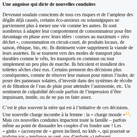
Une angoisse qui dicte de nouvelles conduites
Devenant soudain conscients de tous ces risques et de l’ampleur des
dégâts déjà causés, certains éco-anxieux ou solastalgiques ne
parviennent plus à mener une vie comme les autres. Ils sont
nombreux à adapter leur comportement de consommateur pour être
davantage en phase avec leurs idées : courses au maximum « zéro
déchet », consommation en circuit-court, de produits locaux, de
saison, éthique, bio, etc. Ils diminuent voire suppriment la viande de
leurs assiettes. Ils se tournent vers des modes de transport plus
durables comme le vélo, les transports en commun ou tout
simplement un peu plus de marche. Ils bricolent et installent des
toilettes sèches chez eux. Certains prennent des décisions plus
conséquentes, comme de rénover leur maison pour mieux l’isoler, de
poser des panneaux solaires, d’investir dans des systèmes de récolte
et de filtration de l’eau de pluie pour atteindre l’autonomie, etc. Un
sentiment de culpabilité découle parfois de l’impression d’être
impuissant, inutile, ou de ne pas en faire assez.
C’est le plus souvent la mère qui est à l’initiative de ces décisions.
11
Une nouvelle charge incombe à la femme : la « charge morale »
.
Mais ces nouvelles conduites impactent toute la famille – parfois
même au point de dissuader les couples d’en fonder une ! Les
« ginks » (acronyme de « green inclined, no kids », qui pourrait se
traduire par « tendance au vert, pas d’enfants ») refusent