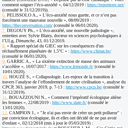
comment soigner l’éco-anxiété », 04/12/2019 :
https://reporterre.net/
(consulté le 31/12/2019)).
6.
PELISSOLO A., « L’éco-anxiété nous guette, et ce n’est pas
forcément une mauvaise nouvelle », 08/09/2019 :
https://theconversation.com/
(consulté le 06/01/2020).
7.
DEGOUY Ph., « L’éco-anxiété, une nouvelle pathologie »,
entretien avec Sylvie Blairy, docteur en sciences psychologiques à
l’ULg,
Dimanche
, 43, 01/12/2019.
8.
« Rapport spécial du GIEC sur les conséquences d'un
réchauffement planétaire de 1,5°C » :
https://www.climat.be/
(consulté le 06/01/2020).
9.
GARRIC A., « La sixième extinction de masse des animaux
s’accélère », 10/07/2017 :
https://www.lemonde.fr/
(consulté le
10/01/2020).
10.
HOUZÉ S., « Collapsologie. Les enjeux de la transition à
travers l’analyse de l’effondrement de notre civilisation », analyse du
CPCP, 363, janvier 2019, p. 7-13 :
http://www.cpcp.be/
(consulté le
31/12/2019).
11.
BOUAZZOUNI N., « Comment l’impératif écologique aliène
les femmes », 22/08/2019 :
http://www.slate.fr/
(consulté le
13/01/2020).
12.
CAMPION J., « "Je n'ai pas envie de créer un petit pollueur" :
par conviction écologique, ils et elles ont décidé de ne pas avoir
d'enfant », 02/12/2018 (mis à jour le 05/03/2019) :