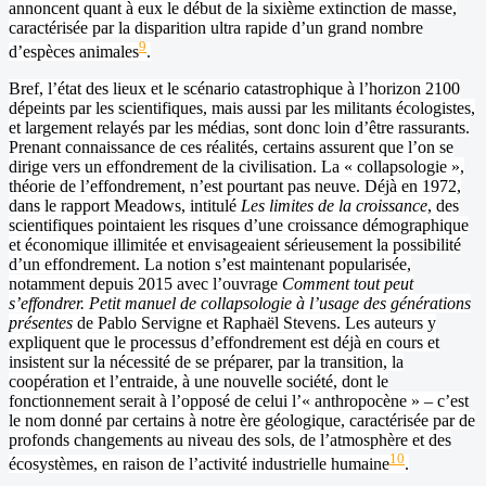
annoncent quant à eux le début de la sixième extinction de masse,
caractérisée par la disparition ultra rapide d’un grand nombre
9
d’espèces animales
.
Bref, l’état des lieux et le scénario catastrophique à l’horizon 2100
dépeints par les scientifiques, mais aussi par les militants écologistes,
et largement relayés par les médias, sont donc loin d’être rassurants.
Prenant connaissance de ces réalités, certains assurent que l’on se
dirige vers un effondrement de la civilisation. La « collapsologie »,
théorie de l’effondrement, n’est pourtant pas neuve. Déjà en 1972,
dans le rapport Meadows, intitulé
Les limites de la croissance
, des
scientifiques pointaient les risques d’une croissance démographique
et économique illimitée et envisageaient sérieusement la possibilité
d’un effondrement. La notion s’est maintenant popularisée,
notamment depuis 2015 avec l’ouvrage
Comment tout peut
s’effondrer. Petit manuel de collapsologie à l’usage des générations
présentes
de Pablo Servigne et Raphaël Stevens. Les auteurs y
expliquent que le processus d’effondrement est déjà en cours et
insistent sur la nécessité de se préparer, par la transition, la
coopération et l’entraide, à une nouvelle société, dont le
fonctionnement serait à l’opposé de celui l’« anthropocène » – c’est
le nom donné par certains à notre ère géologique, caractérisée par de
profonds changements au niveau des sols, de l’atmosphère et des
10
écosystèmes, en raison de l’activité industrielle humaine
.