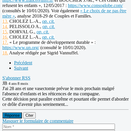
https://www.francetvinfo.fr/
et BOUCHER J.-M., « Ces Ginks qui
refusent les enfants », 12/05/2017 :
https://www.consoglobe.com/
(consultés le 10/01/2020). Voir également
« Le choix de ne pas être
mère »
, analyse 2018-29 de Couples et Familles.
13.
CHOLEZ L.-A.,
op. cit.
14.
PELISSOLO A.,
op. cit.
15.
DORVAL G.,
op. cit.
16.
CHOLEZ L.-A.,
op. cit.
17.
« Le programme de développement durable » :
https://www.un.org/
(consulté le 10/01/2020).
18.
Analyse rédigée par Sigrid Vannuffel.
Précédent
Suivant
S'abonner
RSS
JB
4 ans 8 mois
J'ai 28 ans et une vasectomie prévue le mois prochain malgré
l'absence d'enfants et les réticences de ma compagne.
Cette décision peut paraître extrême et pourtant elle permet d'aborder
ce drôle d'avenir plus sereinement...
Réponse
Citer
Masquer le formulaire de commentaire