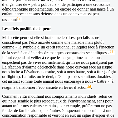
d’engendrer de « petits pollueurs », de participer à une croissance
démographique problématique, ou encore de donner naissance à un
enfant innocent et sans défense dans un contexte aussi peu
12
rassurant
.
Les effets positifs de la peur
Mais cette peur est-elle si irrationnelle ? Les spécialistes ne
considèrent pas l’éco-anxiété comme une maladie mais plutôt
comme « le symbole d’un esprit rationnel et inquiet face à l’inaction
13
de la société en dépit des dramatiques constats des scientifiques »
.
Il faut cependant veiller à ce que les « symptômes » ne nous
empêchent pas de vivre normalement, qu’ils ne nous paralysent pas.
La réaction d’alarme déclenchée dans notre cerveau face au risque
nous incite à l’évaluer et ensuite, soit à nous battre, soit à fuir (« fight
or flight »). La fuite, ou le déni, n’étant pas des solutions durables,
cet instinct somme toute animal nous encourage à nous « battre », à
14
réagir, à transformer l’éco-anxiété en levier d’action
.
Comment ? En modifiant nos comportements individuels, selon ce
qui nous semble le plus respectueux de l’environnement, sans pour
autant trahir nos valeurs : certains, par exemple, préféreront ne pas
fonder de famille alors que d’autres éduqueront leurs enfants à une
consommation responsable et verront en eux un signe d’espoir et de