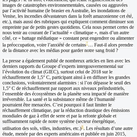
images de catastrophes environnementales, causées ou aggravées
par l’activité humaine (le brasier en Australie, les inondations de
Venise, les incendies dévastateurs dans la forêt amazonienne cet été,
etc.), mais aussi des rubriques qui expliquent comment diminuer son
empreinte par de petits gestes quotidiens. Cela nous permet certes de
nous tenir au courant de l’actualité « climatique », mais d’un autre
côté, ce « battage médiatique » constant peut engendrer ou alimenter
7
la préoccupation, voire l’anxiété de certains
… Faut-il alors prendre
de la distance avec les médias pour garder notre sang froid ?
La presse a également publié de nombreux articles en lien avec les
derniers rapports du Groupe d’experts intergouvernemental sur
l’évolution du climat (GIEC), surtout celui de 2018 sur le
réchauffement de 1,5° C, participant ainsi à en diffuser les grandes
conclusions, volontairement alarmistes : si l’on dépasse le seuil des
1,5° C de réchauffement par rapport aux niveaux préindustriels,
l’ensemble des écosystèmes de la planète sera impacté de manière
irréversible. La santé et la subsistance même de l’humanité
pourraient être menacées. C’est pourquoi il faut limiter le
réchauffement climatique, par la réduction drastique des émissions
mondiales de gaz à effet de serre et par la refonte globale et
suffisamment rapide de notre système (secteur énergétique,
8
utilisation des sols, villes, industries, etc.)
. Les résultats d’une autre
étude, menée par des experts américains et publiée en juin 2015,