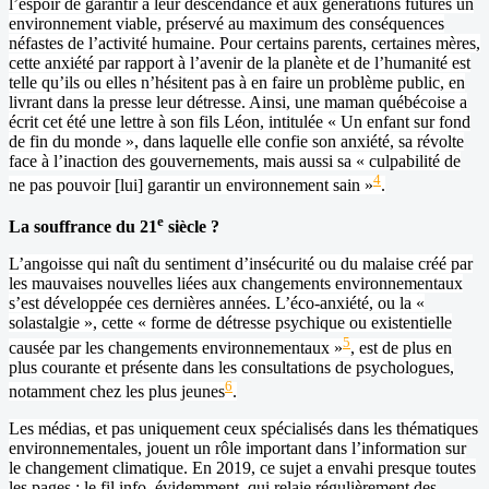
l’espoir de garantir à leur descendance et aux générations futures un
environnement viable, préservé au maximum des conséquences
néfastes de l’activité humaine. Pour certains parents, certaines mères,
cette anxiété par rapport à l’avenir de la planète et de l’humanité est
telle qu’ils ou elles n’hésitent pas à en faire un problème public, en
livrant dans la presse leur détresse. Ainsi, une maman québécoise a
écrit cet été une lettre à son fils Léon, intitulée « Un enfant sur fond
de fin du monde », dans laquelle elle confie son anxiété, sa révolte
face à l’inaction des gouvernements, mais aussi sa « culpabilité de
4
ne pas pouvoir [lui] garantir un environnement sain »
.
e
La souffrance du 21
siècle ?
L’angoisse qui naît du sentiment d’insécurité ou du malaise créé par
les mauvaises nouvelles liées aux changements environnementaux
s’est développée ces dernières années. L’éco-anxiété, ou la «
solastalgie », cette « forme de détresse psychique ou existentielle
5
causée par les changements environnementaux »
, est de plus en
plus courante et présente dans les consultations de psychologues,
6
notamment chez les plus jeunes
.
Les médias, et pas uniquement ceux spécialisés dans les thématiques
environnementales, jouent un rôle important dans l’information sur
le changement climatique. En 2019, ce sujet a envahi presque toutes
les pages : le fil info, évidemment, qui relaie régulièrement des