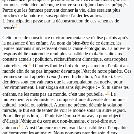
hommes, cette idée préconçue trouve son origine dans les préjugés.
Parce que les femmes peuvent donner la vie, elles seraient plus
proches de la nature et susceptibles d’aider les autres.
L’émancipation passe par la déconstruction de ces schèmes de
7
pensée
.
Cette prise de conscience environnementale se réalise parfois après
la naissance d’un enfant. Au nom du bien-être de ce dernier, les
jeunes mamans s’investissent dans la cause écologique. La nouvelle
responsabilité maternelle rend plus sensible le mal-être suite aux
constats actuels : pollution, réchauffement climatique, catastrophes
8
naturelles, etc.
D’autres font le choix de ne pas mettre d’enfant au
monde afin de ne pas impacter davantage l’état de notre planète. Ces
femmes se font appeler
Gink
(Green Inclination, No Kids). Ces
dernières sont convaincues que la surpopulation est nocive pour
l’environnement. Leur slogan est sans équivoque : « Si tu aimes tes
9
enfants, ne les mets pas au monde, c’est une poubelle. »
Le
mouvement écoféministe est composé d’une diversité de courants :
culturel, social ou spirituel. Aucun ne prétend détenir la solution
miracle, le but est de tenter de voir le monde sous un autre regard.
Pour aller plus loin, la féministe Donna Haraway a pour objectif
d’élargir l’éthique du care aux non-humains, c’est-à-dire aux
10
animaux
. Ainsi l’auteure met en avant la sensibilité et l’empathie
qu’éprouvent les animaux. Nous pouvons prendre soin d’eux