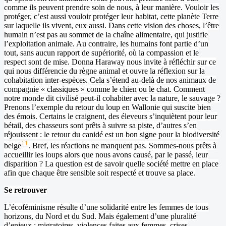
comme ils peuvent prendre soin de nous, à leur manière. Vouloir les
protéger, c’est aussi vouloir protéger leur habitat, cette planète Terre
sur laquelle ils vivent, eux aussi. Dans cette vision des choses, l’être
humain n’est pas au sommet de la chaîne alimentaire, qui justifie
l’exploitation animale. Au contraire, les humains font partie d’un
tout, sans aucun rapport de supériorité, où la compassion et le
respect sont de mise. Donna Haraway nous invite à réfléchir sur ce
qui nous différencie du règne animal et ouvre la réflexion sur la
cohabitation inter-espèces. Cela s’étend au-delà de nos animaux de
compagnie « classiques » comme le chien ou le chat. Comment
notre monde dit civilisé peut-il cohabiter avec la nature, le sauvage ?
Prenons l’exemple du retour du loup en Wallonie qui suscite bien
des émois. Certains le craignent, des éleveurs s’inquiètent pour leur
bétail, des chasseurs sont prêts à suivre sa piste, d’autres s’en
réjouissent : le retour du canidé est un bon signe pour la biodiversité
11
belge
. Bref, les réactions ne manquent pas. Sommes-nous prêts à
accueillir les loups alors que nous avons causé, par le passé, leur
disparition ? La question est de savoir quelle société mettre en place
afin que chaque être sensible soit respecté et trouve sa place.
Se retrouver
L’écoféminisme résulte d’une solidarité entre les femmes de tous
horizons, du Nord et du Sud. Mais également d’une pluralité
d’enjeux : migratoires, violences faites aux femmes, crises