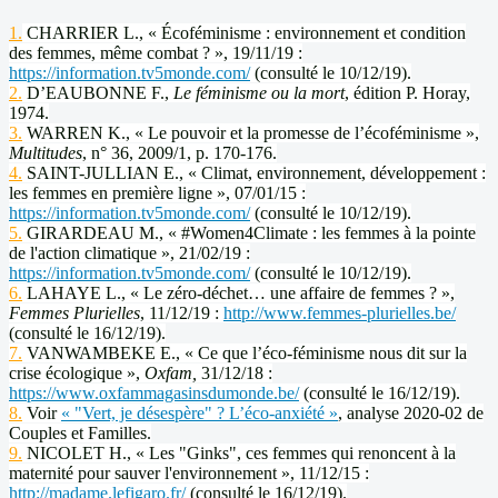
1.
CHARRIER L., « Écoféminisme : environnement et condition
des femmes, même combat ? », 19/11/19 :
https://information.tv5monde.com/
(consulté le 10/12/19).
2.
D’EAUBONNE F.,
Le féminisme ou la mort
, édition P. Horay,
1974.
3.
WARREN K., « Le pouvoir et la promesse de l’écoféminisme »,
Multitudes
, n° 36, 2009/1, p. 170-176.
4.
SAINT-JULLIAN E., « Climat, environnement, développement :
les femmes en première ligne », 07/01/15 :
https://information.tv5monde.com/
(consulté le 10/12/19).
5.
GIRARDEAU M., « #Women4Climate : les femmes à la pointe
de l'action climatique », 21/02/19 :
https://information.tv5monde.com/
(consulté le 10/12/19).
6.
LAHAYE L., « Le zéro-déchet… une affaire de femmes ? »,
Femmes Plurielles
, 11/12/19 :
http://www.femmes-plurielles.be/
(consulté le 16/12/19).
7.
VANWAMBEKE E., « Ce que l’éco-féminisme nous dit sur la
crise écologique »,
Oxfam,
31/12/18 :
https://www.oxfammagasinsdumonde.be/
(consulté le 16/12/19).
8.
Voir
« "Vert, je désespère" ? L’éco-anxiété »
, analyse 2020-02 de
Couples et Familles.
9.
NICOLET H., « Les "Ginks", ces femmes qui renoncent à la
maternité pour sauver l'environnement », 11/12/15 :
http://madame.lefigaro.fr/
(consulté le 16/12/19).