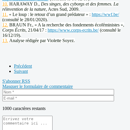
10.
HARAWAY D.,
Des singes, des cyborgs et des femmes. La
réinvention de la nature
, Actes Sud, 2009.
11.
« Le loup : le retour d’un grand prédateur » :
https://wwf.be/
(consulté le 28/01/2020).
12.
BRAUN Fr., « A la recherche des fondements écoféministes »,
Corps Écrits
, 21/04/17 :
https://www.corps-ecrits.be/
(consulté le
16/12/19).
13.
Analyse rédigée par Violette Soyez.
Précédent
Suivant
S'abonner
RSS
Masquer le formulaire de commentaire
1000
caractères restants