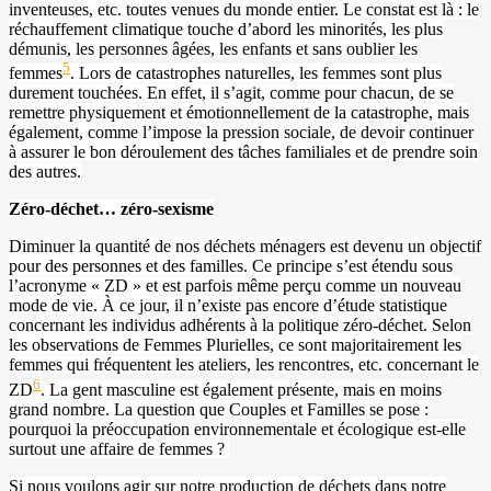
inventeuses, etc. toutes venues du monde entier. Le constat est là : le
réchauffement climatique touche d’abord les minorités, les plus
démunis, les personnes âgées, les enfants et sans oublier les
5
femmes
. Lors de catastrophes naturelles, les femmes sont plus
durement touchées. En effet, il s’agit, comme pour chacun, de se
remettre physiquement et émotionnellement de la catastrophe, mais
également, comme l’impose la pression sociale, de devoir continuer
à assurer le bon déroulement des tâches familiales et de prendre soin
des autres.
Z
éro-déchet… zéro-sexisme
Diminuer la quantité de nos déchets ménagers est devenu un objectif
pour des personnes et des familles. Ce principe s’est étendu sous
l’acronyme « ZD » et est parfois même perçu comme un nouveau
mode de vie. À ce jour, il n’existe pas encore d’étude statistique
concernant les individus adhérents à la politique zéro-déchet. Selon
les observations de Femmes Plurielles, ce sont majoritairement les
femmes qui fréquentent les ateliers, les rencontres, etc. concernant le
6
ZD
. La gent masculine est également présente, mais en moins
grand nombre. La question que Couples et Familles se pose :
pourquoi la préoccupation environnementale et écologique est-elle
surtout une affaire de femmes ?
Si nous voulons agir sur notre production de déchets dans notre