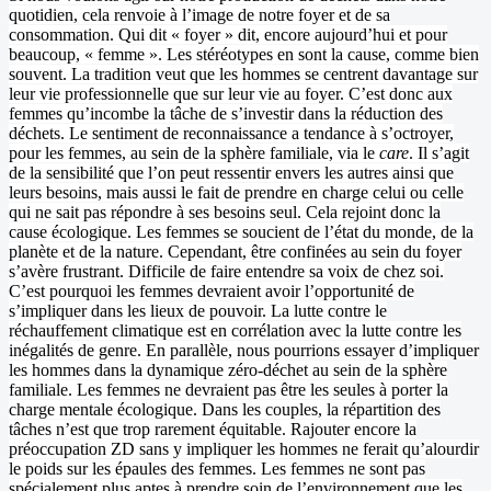
quotidien, cela renvoie à l’image de notre foyer et de sa
consommation. Qui dit « foyer » dit, encore aujourd’hui et pour
beaucoup, « femme ». Les stéréotypes en sont la cause, comme bien
souvent. La tradition veut que les hommes se centrent davantage sur
leur vie professionnelle que sur leur vie au foyer. C’est donc aux
femmes qu’incombe la tâche de s’investir dans la réduction des
déchets. Le sentiment de reconnaissance a tendance à s’octroyer,
pour les femmes, au sein de la sphère familiale, via le
care
. Il s’agit
de la sensibilité que l’on peut ressentir envers les autres ainsi que
leurs besoins, mais aussi le fait de prendre en charge celui ou celle
qui ne sait pas répondre à ses besoins seul. Cela rejoint donc la
cause écologique. Les femmes se soucient de l’état du monde, de la
planète et de la nature. Cependant, être confinées au sein du foyer
s’avère frustrant. Difficile de faire entendre sa voix de chez soi.
C’est pourquoi les femmes devraient avoir l’opportunité de
s’impliquer dans les lieux de pouvoir. La lutte contre le
réchauffement climatique est en corrélation avec la lutte contre les
inégalités de genre. En parallèle, nous pourrions essayer d’impliquer
les hommes dans la dynamique zéro-déchet au sein de la sphère
familiale. Les femmes ne devraient pas être les seules à porter la
charge mentale écologique. Dans les couples, la répartition des
tâches n’est que trop rarement équitable. Rajouter encore la
préoccupation ZD sans y impliquer les hommes ne ferait qu’alourdir
le poids sur les épaules des femmes. Les femmes ne sont pas
spécialement plus aptes à prendre soin de l’environnement que les