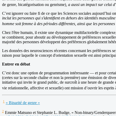
de genre, bicatégorisation ou genrisme)
, a aussi un impact sur celui d
C’est ignorer ou faire fi de ce que les Sciences sociales aujourd’hui on
inclut les personnes qui s'identifient en dehors des identités masculine
homme soit femme à des périodes différentes, ainsi que les personnes qui
Chez l'être humain, il existe une dynamique multifactorielle complexe, 
se combinent, pour aboutir au développement de préférences sexuelles.
majorité des personnes développent des préférences globalement hétéro
Les données des neurosciences récentes concernant les préférences sex
raison pour laquelle le concept d'orientation sexuelle est ainsi princip
Entrer en débat
C’est donc une option de programmation intéressante — et pour certain
(certes sur la seconde chaîne et non la première) une émission de dive
initiative qui invite le grand public, de surcroît à une heure de grand
vie relationnelle, affective et sexuelle) ont mission d’ouvrir les esprits
1
« Binarité de genre »
2
Emmie Matsuno et Stephanie L. Budge, « Non-binary/Genderqueer Ide