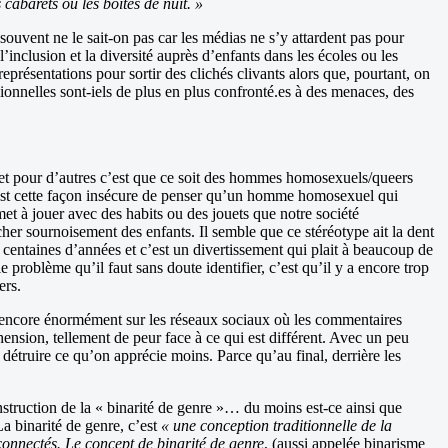
abarets ou les boîtes de nuit. »
souvent ne le sait-on pas car les médias ne s’y attardent pas pour
’inclusion et la diversité auprès d’enfants dans les écoles ou les
représentations pour sortir des clichés clivants alors que, pourtant, on
sionnelles sont-iels de plus en plus confronté.es à des menaces, des
 et pour d’autres c’est que ce soit des hommes homosexuels/queers
’est cette façon insécure de penser qu’un homme homosexuel qui
 met à jouer avec des habits ou des jouets que notre société
er sournoisement des enfants. Il semble que ce stéréotype ait la dent
 centaines d’années et c’est un divertissement qui plait à beaucoup de
problème qu’il faut sans doute identifier, c’est qu’il y a encore trop
ers.
 encore énormément sur les réseaux sociaux où les commentaires
nsion, tellement de peur face à ce qui est différent. Avec un peu
 détruire ce qu’on apprécie moins. Parce qu’au final, derrière les
onstruction de la « binarité de genre »… du moins est-ce ainsi que
a binarité de genre, c’est
« une conception traditionnelle de la
connectés. Le concept de binarité de genre
, (aussi appelée binarisme