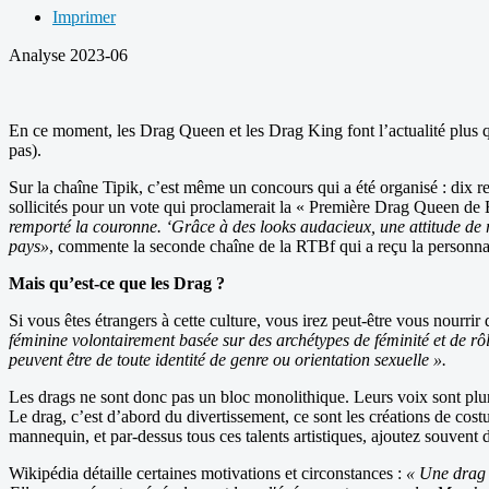
Imprimer
Analyse 2023-06
En ce moment, les Drag Queen et les Drag King font l’actualité plus que
pas).
Sur la chaîne Tipik, c’est même un concours qui a été organisé : dix re
sollicités pour un vote qui proclamerait la « Première Drag Queen de
remporté la couronne. ‘Grâce à des looks audacieux, une attitude de 
pays»
, commente la seconde chaîne de la RTBf qui a reçu la personnal
Mais qu’est-ce que les Drag ?
Si vous êtes étrangers à cette culture, vous irez peut-être vous nourrir
féminine volontairement basée sur des archétypes de féminité et de r
peuvent être de toute identité de genre ou orientation sexuelle ».
Les drags ne sont donc pas un bloc monolithique. Leurs voix sont plurie
Le drag, c’est d’abord du divertissement, ce sont les créations de cos
mannequin, et par-dessus tous ces talents artistiques, ajoutez souvent
Wikipédia détaille certaines motivations et circonstances :
« Une drag q