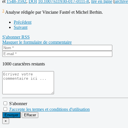
et
1548-3592
,
DOI
10.1007/s11930-017-0111-8
,
lire en ligne
[
archive
3
Analyse rédigée par Vinciane Fastré et Michel Berhin.
Précédent
Suivant
S'abonner
RSS
Masquer le formulaire de commentaire
1000
caractères restants
S'abonner
J'accepte les termes et conditions d'utilisation
Envoyer
Effacer
×