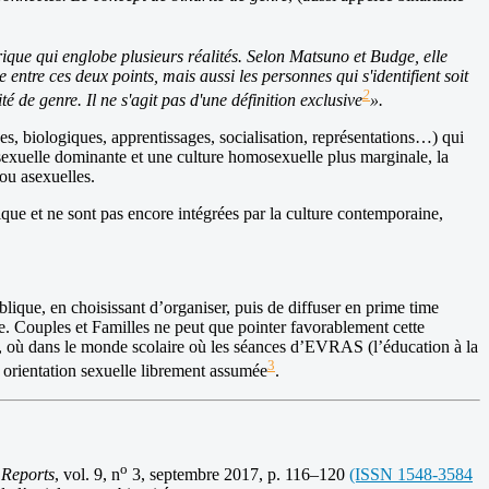
ique qui englobe plusieurs réalités. Selon Matsuno et Budge, elle
 entre ces deux points, mais aussi les personnes qui s'identifient soit
2
é de genre. Il ne s'agit pas d'une définition exclusive
».
es, biologiques, apprentissages, socialisation, représentations…) qui
osexuelle dominante et une culture homosexuelle plus marginale, la
ou asexuelles.
que et ne sont pas encore intégrées par la culture contemporaine,
ique, en choisissant d’organiser, puis de diffuser en prime time
re. Couples et Familles ne peut que pointer favorablement cette
lle, où dans le monde scolaire où les séances d’EVRAS (l’éducation à la
3
une orientation sexuelle librement assumée
.
o
 Reports
, vol. 9, n
3,‎ septembre 2017, p. 116–120
(ISSN 1548-3584