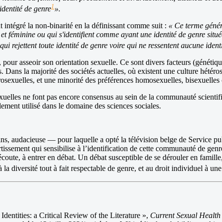
1
'identité de genre
».
t intégré la non-binarité en la définissant comme suit :
« Ce terme génér
 et féminine ou qui s'identifient comme ayant une identité de genre située
 rejettent toute identité de genre voire qui ne ressentent aucune identit
pour asseoir son orientation sexuelle. Ce sont divers facteurs (génétiqu
 Dans la majorité des sociétés actuelles, où existent une culture hétér
sexuelles, et une minorité des préférences homosexuelles, bisexuelles 
uelles ne font pas encore consensus au sein de la communauté scientifi
alement utilisé dans le domaine des sciences sociales.
s, audacieuse — pour laquelle a opté la télévision belge de Service publ
rtissement qui sensibilise à l’identification de cette communauté de gen
e écoute, à entrer en débat. Un débat susceptible de se dérouler en fami
 à la diversité tout à fait respectable de genre, et au droit individuel à 
ntities: a Critical Review of the Literature »,
Current Sexual Health