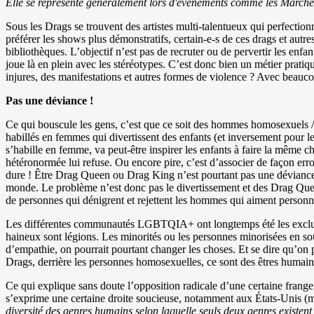
Elle se représente généralement lors d'événements comme les Marches 
Sous les Drags se trouvent des artistes multi-talentueux qui perfection
préférer les shows plus démonstratifs, certain-e-s de ces drags et autre
bibliothèques. L’objectif n’est pas de recruter ou de pervertir les enfan
joue là en plein avec les stéréotypes. C’est donc bien un métier pratiq
injures, des manifestations et autres formes de violence ? Avec beauco
Pas une déviance !
Ce qui bouscule les gens, c’est que ce soit des hommes homosexuels /
habillés en femmes qui divertissent des enfants (et inversement pour
s’habille en femme, va peut-être inspirer les enfants à faire la même ch
hétéronormée lui refuse. Ou encore pire, c’est d’associer de façon er
dure ! Être Drag Queen ou Drag King n’est pourtant pas une déviance. C
monde. Le problème n’est donc pas le divertissement et des Drag Queen 
de personnes qui dénigrent et rejettent les hommes qui aiment personn
Les différentes communautés LGBTQIA+ ont longtemps été les exclues 
haineux sont légions. Les minorités ou les personnes minorisées en so
d’empathie, on pourrait pourtant changer les choses. Et se dire qu’on p
Drags, derrière les personnes homosexuelles, ce sont des êtres humains,
Ce qui explique sans doute l’opposition radicale d’une certaine frange 
s’exprime une certaine droite soucieuse, notamment aux États-Unis (mai
diversité des genres humains selon laquelle seuls deux genres existen