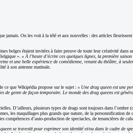
 jamais. On les voit à la télé et aux nouvelles : des articles fleurissent
ines belges étaient invitées à faire preuve de toute leur créativité dans 
 Belgique ».
« À l’heure d’écrire ces quelques lignes, la première sais
reine et une belle expérience de comédienne, venant du théâtre, à seule
ité à son antenne matinale.
 de ce que Wikipédia propose sur le sujet :
« Une drag queen est une per
ôles de genre de façon temporaire. Le monde des drag queens est génér
lles. D’ailleurs, plusieurs types de drags sont toujours dans l’ombre (on
tumes, les maquillages plus grands que nature, de la personnification de
 des compétences d’auto-production de spectacles, de tenancières de cab
ueen se travestit pour exprimer son identité et/ou dans le cadre de spe