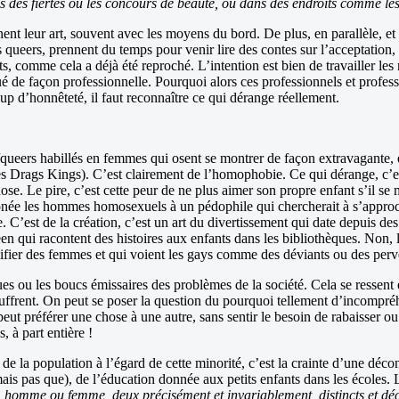
des fiertés ou les concours de beauté, ou dans des endroits comme les c
nent leur art, souvent avec les moyens du bord. De plus, en parallèle, et 
s queers, prennent du temps pour venir lire des contes sur l’acceptation, l
ts, comme cela a déjà été reproché. L’intention est bien de travailler les 
ué de façon professionnelle. Pourquoi alors ces professionnels et profes
up d’honnêteté, il faut reconnaître ce qui dérange réellement.
queers habillés en femmes qui osent se montrer de façon extravagante,
 les Drags Kings). C’est clairement de l’homophobie. Ce qui dérange, c
ose. Le pire, c’est cette peur de ne plus aimer son propre enfant s’il se
ronée les hommes homosexuels à un pédophile qui chercherait à s’approch
’est de la création, c’est un art du divertissement qui date depuis des
qui racontent des histoires aux enfants dans les bibliothèques. Non, le 
ifier des femmes et qui voient les gays comme des déviants ou des perv
ou les boucs émissaires des problèmes de la société. Cela se ressent
uffrent. On peut se poser la question du pourquoi tellement d’incompréhe
eut préférer une chose à une autre, sans sentir le besoin de rabaisser ou
 à part entière !
de la population à l’égard de cette minorité, c’est la crainte d’une déc
s pas que), de l’éducation donnée aux petits enfants dans les écoles. L
t, homme ou femme, deux précisément et invariablement, distincts et dé