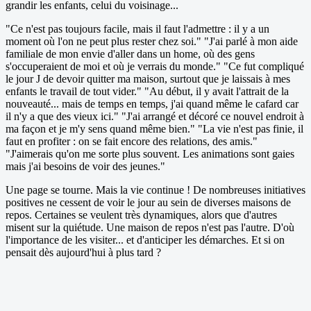
grandir les enfants, celui du voisinage...
"Ce n'est pas toujours facile, mais il faut l'admettre : il y a un
moment où l'on ne peut plus rester chez soi." "J'ai parlé à mon aide
familiale de mon envie d'aller dans un home, où des gens
s'occuperaient de moi et où je verrais du monde." "Ce fut compliqué
le jour J de devoir quitter ma maison, surtout que je laissais à mes
enfants le travail de tout vider." "Au début, il y avait l'attrait de la
nouveauté... mais de temps en temps, j'ai quand même le cafard car
il n'y a que des vieux ici." "J'ai arrangé et décoré ce nouvel endroit à
ma façon et je m'y sens quand même bien." "La vie n'est pas finie, il
faut en profiter : on se fait encore des relations, des amis."
"J'aimerais qu'on me sorte plus souvent. Les animations sont gaies
mais j'ai besoins de voir des jeunes."
Une page se tourne. Mais la vie continue ! De nombreuses initiatives
positives ne cessent de voir le jour au sein de diverses maisons de
repos. Certaines se veulent très dynamiques, alors que d'autres
misent sur la quiétude. Une maison de repos n'est pas l'autre. D'où
l'importance de les visiter... et d'anticiper les démarches. Et si on
pensait dès aujourd'hui à plus tard ?