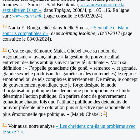
femmes. » – Source : Saïd Bellakhdar,
« La prescription de la
sexualité en Islam »
, dans
Topique
, 2008/4, p. 105-116. En ligne
sur :
www.cairn.info
(page consulté le 08/03/2024).
12
Nadia El Bouga, citée dans Joëlle Smets,
« Sexualité et islam
sont-ils compatibles ? »
, dans
soirmag.lesoir.be, 10/10/2017
(page
consultée le 08/03/2024).
13
C’est ce que démontre Malek Chebel avec sa notion de
« gonadisme », avançant que « la gestion du pouvoir califal
entretient des liens ambigus avec l’activité libidinale ». Voici sa
définition : « J’appelle gonadisme (de gonê, « semence », et gonade,
glande sexuelle produisant les gamètes mâles ou femelles) le régime
émotionnel où de tels complexes interviennent. De même, le concept
de gouvernement gonadique que je forge désigne le mode
d’organisation politique dans lequel une part importante de libido
détermine l’action publique. On parlera donc de gouvernement
gonadique chaque fois que l’attitude publique des détenteurs de
pouvoir présente une coloration plus subjective que rationnelle et
7
plus émotionnelle que politique. » [Malek Chabel :
]
14
Voir aussi notre analyse
« Les chrétiens ont-ils un problème avec
le sexe ? »
.