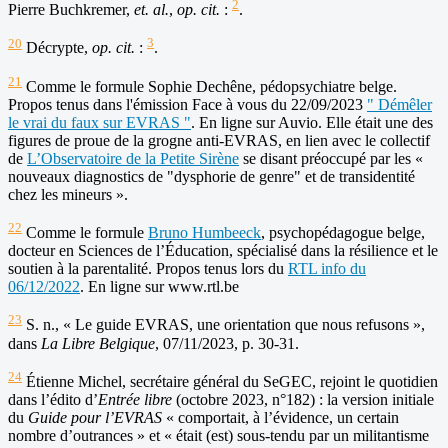
2
Pierre Buchkremer,
et. al.
,
op. cit.
:
.
20
3
Décrypte,
op. cit.
:
.
21
Comme le formule Sophie Dechêne, pédopsychiatre belge.
Propos tenus dans l'émission Face à vous du 22/09/2023
" Démêler
le vrai du faux sur EVRAS "
. En ligne sur Auvio. Elle était une des
figures de proue de la grogne anti-EVRAS, en lien avec le collectif
de
L’Observatoire de la Petite Sirène
se disant préoccupé par les «
nouveaux diagnostics de "dysphorie de genre" et de transidentité
chez les mineurs ».
22
Comme le formule
Bruno Humbeeck
, psychopédagogue belge,
docteur en Sciences de l’Éducation, spécialisé dans la résilience et le
soutien à la parentalité. Propos tenus lors du
RTL info du
06/12/2022
. En ligne sur www.rtl.be
23
S. n., « Le guide EVRAS, une orientation que nous refusons »,
dans
La Libre Belgique
, 07/11/2023, p. 30-31.
24
Étienne Michel, secrétaire général du SeGEC, rejoint le quotidien
dans l’édito d’
Entrée libre
(octobre 2023, n°182) : la version initiale
du
Guide pour l’EVRAS
« comportait, à l’évidence, un certain
nombre d’outrances » et « était (est) sous-tendu par un militantisme