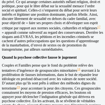
du privé. Ce qui arrange certaines autorités mêlant religion, droit et
politique, pour qui le libre débat sur la sexualité menace l’ordre
social et spirituel. Celles-ci s’emparent du débat pour servir leurs
intérêts et légitimer une position dominante, parfois fébrile. Ainsi,
discuter librement de sexualité en dehors du cadre familial, avec
pour objectif de « faire ses propres choix et développer son esprit
17
critique par rapport aux normes sociales, culturelles et religieuses
» apparaît comme subversif au regard des conservateurs. Derrière les
slogans anti-EVRAS, les pétitions et les incendies criminels se
cachent d’autres préoccupations que les questions d’apprentissage
de la masturbation, d’envoi de sextos ou de promotion du
transgenrisme, par ailleurs surmédiatisées.
Quand la psychose collective fausse le jugement
Couples et Familles pense que le fond du problème relève des
18
tentatives d’ingérence de groupuscules minoritaires
œuvrant à la
prolifération de fausses informations, dans le but de répandre leur
idéologie en profond désaccord avec les valeurs de notre société.
D’autant plus qu’ils sont prêts à utiliser des méthodes dignes du
19
terrorisme
pour accentuer la peur des citoyens. Ces groupuscules
connaissent les moyens de pression efficaces, les boutons où
appuyer pour déclencher l’indignation générale qui dérivera en
psychose collective. En les activant, ils se révèlent de véritables