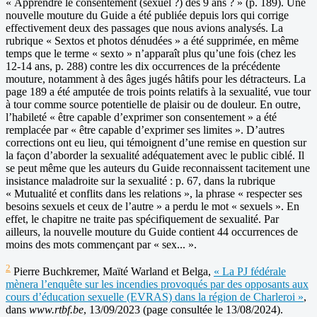
« Apprendre le consentement (sexuel ?) dès 9 ans ? » (p. 189). Une
nouvelle mouture du Guide a été publiée depuis lors qui corrige
effectivement deux des passages que nous avions analysés. La
rubrique « Sextos et photos dénudées » a été supprimée, en même
temps que le terme « sexto » n’apparaît plus qu’une fois (chez les
12-14 ans, p. 288) contre les dix occurrences de la précédente
mouture, notamment à des âges jugés hâtifs pour les détracteurs. La
page 189 a été amputée de trois points relatifs à la sexualité, vue tour
à tour comme source potentielle de plaisir ou de douleur. En outre,
l’habileté « être capable d’exprimer son consentement » a été
remplacée par « être capable d’exprimer ses limites ». D’autres
corrections ont eu lieu, qui témoignent d’une remise en question sur
la façon d’aborder la sexualité adéquatement avec le public ciblé. Il
se peut même que les auteurs du Guide reconnaissent tacitement une
insistance maladroite sur la sexualité : p. 67, dans la rubrique
« Mutualité et conflits dans les relations », la phrase « respecter ses
besoins sexuels et ceux de l’autre » a perdu le mot « sexuels ». En
effet, le chapitre ne traite pas spécifiquement de sexualité. Par
ailleurs, la nouvelle mouture du Guide contient 44 occurrences de
moins des mots commençant par « sex... ».
2
Pierre Buchkremer, Maïté Warland et Belga,
« La PJ fédérale
mènera l’enquête sur les incendies provoqués par des opposants aux
cours d’éducation sexuelle (EVRAS) dans la région de Charleroi »
,
dans
www.rtbf.be
, 13/09/2023 (page consultée le 13/08/2024).