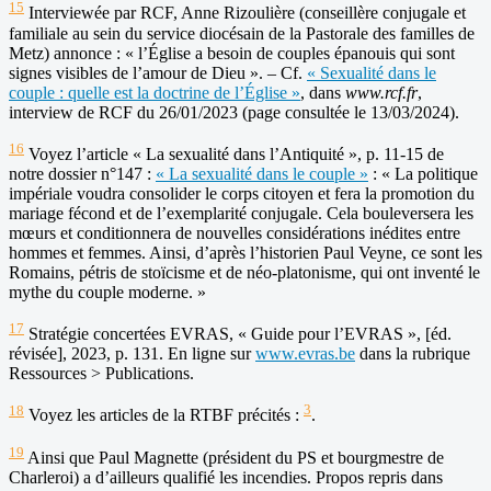
15
Interviewée par RCF, Anne Rizoulière (conseillère conjugale et
familiale au sein du service diocésain de la Pastorale des familles de
Metz) annonce : « l’Église a besoin de couples épanouis qui sont
signes visibles de l’amour de Dieu ». – Cf.
« Sexualité dans le
couple : quelle est la doctrine de l’Église »
, dans
www.rcf.fr
,
interview de RCF du 26/01/2023 (page consultée le 13/03/2024).
16
Voyez l’article « La sexualité dans l’Antiquité », p. 11-15 de
notre dossier n°147 :
« La sexualité dans le couple »
: « La politique
impériale voudra consolider le corps citoyen et fera la promotion du
mariage fécond et de l’exemplarité conjugale. Cela bouleversera les
mœurs et conditionnera de nouvelles considérations inédites entre
hommes et femmes. Ainsi, d’après l’historien Paul Veyne, ce sont les
Romains, pétris de stoïcisme et de néo-platonisme, qui ont inventé le
mythe du couple moderne. »
17
Stratégie concertées EVRAS, « Guide pour l’EVRAS », [éd.
révisée], 2023, p. 131. En ligne sur
www.evras.be
dans la rubrique
Ressources > Publications.
18
3
Voyez les articles de la RTBF précités :
.
19
Ainsi que Paul Magnette (président du PS et bourgmestre de
Charleroi) a d’ailleurs qualifié les incendies. Propos repris dans