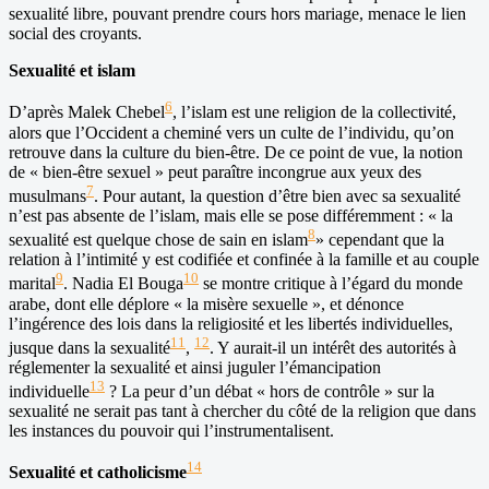
sexualité libre, pouvant prendre cours hors mariage, menace le lien
social des croyants.
Sexualité et islam
6
D’après Malek Chebel
, l’islam est une religion de la collectivité,
alors que l’Occident a cheminé vers un culte de l’individu, qu’on
retrouve dans la culture du bien-être. De ce point de vue, la notion
de « bien-être sexuel » peut paraître incongrue aux yeux des
7
musulmans
. Pour autant, la question d’être bien avec sa sexualité
n’est pas absente de l’islam, mais elle se pose différemment : « la
8
sexualité est quelque chose de sain en islam
» cependant que la
relation à l’intimité y est codifiée et confinée à la famille et au couple
9
10
marital
. Nadia El Bouga
se montre critique à l’égard du monde
arabe, dont elle déplore « la misère sexuelle », et dénonce
l’ingérence des lois dans la religiosité et les libertés individuelles,
11
12
jusque dans la sexualité
,
. Y aurait-il un intérêt des autorités à
réglementer la sexualité et ainsi juguler l’émancipation
13
individuelle
? La peur d’un débat « hors de contrôle » sur la
sexualité ne serait pas tant à chercher du côté de la religion que dans
les instances du pouvoir qui l’instrumentalisent.
14
Sexualité et catholicisme