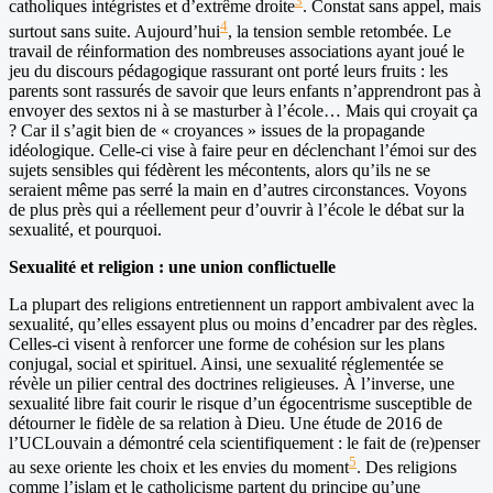
3
catholiques intégristes et d’extrême droite
. Constat sans appel, mais
4
surtout sans suite. Aujourd’hui
, la tension semble retombée. Le
travail de réinformation des nombreuses associations ayant joué le
jeu du discours pédagogique rassurant ont porté leurs fruits : les
parents sont rassurés de savoir que leurs enfants n’apprendront pas à
envoyer des sextos ni à se masturber à l’école… Mais qui croyait ça
? Car il s’agit bien de « croyances » issues de la propagande
idéologique. Celle-ci vise à faire peur en déclenchant l’émoi sur des
sujets sensibles qui fédèrent les mécontents, alors qu’ils ne se
seraient même pas serré la main en d’autres circonstances. Voyons
de plus près qui a réellement peur d’ouvrir à l’école le débat sur la
sexualité, et pourquoi.
Sexualité et religion : une union conflictuelle
La plupart des religions entretiennent un rapport ambivalent avec la
sexualité, qu’elles essayent plus ou moins d’encadrer par des règles.
Celles-ci visent à renforcer une forme de cohésion sur les plans
conjugal, social et spirituel. Ainsi, une sexualité réglementée se
révèle un pilier central des doctrines religieuses. À l’inverse, une
sexualité libre fait courir le risque d’un égocentrisme susceptible de
détourner le fidèle de sa relation à Dieu. Une étude de 2016 de
l’UCLouvain a démontré cela scientifiquement : le fait de (re)penser
5
au sexe oriente les choix et les envies du moment
. Des religions
comme l’islam et le catholicisme partent du principe qu’une