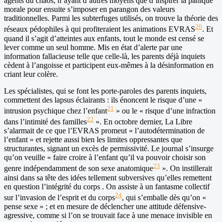
agents du chaos, n’ayant d’autres moyens que d’inspirer la panique
morale pour ensuite s’imposer en parangon des valeurs
traditionnelles. Parmi les subterfuges utilisés, on trouve la théorie des
20
réseaux pédophiles à qui profiteraient les animations EVRAS
. Et
quand il s’agit d’atteintes aux enfants, tout le monde est censé se
lever comme un seul homme. Mis en état d’alerte par une
information fallacieuse telle que celle-là, les parents déjà inquiets
cèdent à l’angoisse et participent eux-mêmes à la désinformation en
criant leur colère.
Les spécialistes, qui se font les porte-paroles des parents inquiets,
commettent des lapsus éclairants : ils énoncent le risque d’une «
21
intrusion psychique chez l’enfant
» ou le « risque d’une infraction
22
dans l’intimité des familles
». En octobre dernier, La Libre
s’alarmait de ce que l’EVRAS promeut « l’autodétermination de
l’enfant » et rejette aussi bien les limites oppressantes que
structurantes, signant un excès de permissivité. Le journal s’insurge
qu’on veuille « faire croire à l’enfant qu’il va pouvoir choisir son
23
genre indépendamment de son sexe anatomique
». On instillerait
ainsi dans sa tête des idées tellement subversives qu’elles remettent
en question l’intégrité du corps . On assiste à un fantasme collectif
24
sur l’invasion de l’esprit et du corps
, qui s’emballe dès qu’on «
pense sexe » ; et en mesure de déclencher une attitude défensive-
agressive, comme si l’on se trouvait face à une menace invisible en