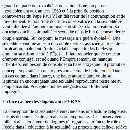
Quand on parle de sexualité et de catholicisme, on pense
inévitablement aux années 1960 et à la prise de position
controversée du Pape Paul VI en défaveur de la contraception et de
l’avortement. Écho d’une doctrine conservatrice où la sexualité se
veut inféodée à l’amour conjugal et destinée à la procréation. Sa
doctrine concilie spiritualité et sexualité dans le but de consolider le
15
couple marital. Sur ce point, le message n’a guère évolué
. Une
sexualité épanouie au sein du couple marital, associée au rejet de la
fornication, maintient l’ordre social et engendre les fidèles qui
donnent sa raison d'être à l’Église. Il faut rappeler que le concept
d’amour conjugal est né quand l’Empire romain, en manque
d’héritiers, eut besoin de consolider sa base citoyenne : il promut ce
16
concept en parallèle à une répression accrue de l’adultère
. Dans
un cas comme dans l’autre, une haute autorité aura voulu se
légitimer en encourageant une sexualité reproductive restreinte au
couple marital. Précepte dont les intégristes sont fortement
imprégnés.
La face cachée des slogans anti-EVRAS
La conception de la sexualité s’enracine dans une histoire religieuse,
parfois déconnectée de la réalité contemporaine. Des conservateurs
militent ainsi en faveur de dogmes rétrogrades et réfutent le rôle de
l’école dans l’éducation à la sexualité, au prétexte que celle-ci relève