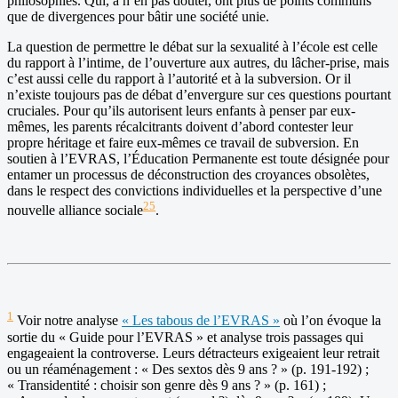
philosophies. Qui, à n’en pas douter, ont plus de points communs
que de divergences pour bâtir une société unie.
La question de permettre le débat sur la sexualité à l’école est celle
du rapport à l’intime, de l’ouverture aux autres, du lâcher-prise, mais
c’est aussi celle du rapport à l’autorité et à la subversion. Or il
n’existe toujours pas de débat d’envergure sur ces questions pourtant
cruciales. Pour qu’ils autorisent leurs enfants à penser par eux-
mêmes, les parents récalcitrants doivent d’abord contester leur
propre héritage et faire eux-mêmes ce travail de subversion. En
soutien à l’EVRAS, l’Éducation Permanente est toute désignée pour
entamer un processus de déconstruction des croyances obsolètes,
dans le respect des convictions individuelles et la perspective d’une
25
nouvelle alliance sociale
.
1
Voir notre analyse
« Les tabous de l’EVRAS »
où l’on évoque la
sortie du « Guide pour l’EVRAS » et analyse trois passages qui
engageaient la controverse. Leurs détracteurs exigeaient leur retrait
ou un réaménagement : « Des sextos dès 9 ans ? » (p. 191-192) ;
« Transidentité : choisir son genre dès 9 ans ? » (p. 161) ;