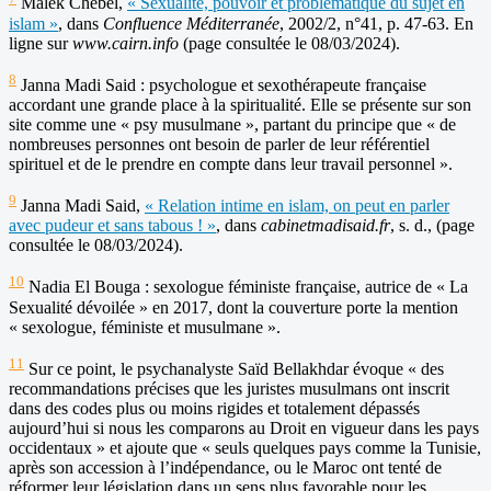
Malek Chebel,
« Sexualité, pouvoir et problématique du sujet en
islam »
, dans
Confluence Méditerranée
, 2002/2, n°41, p. 47-63. En
ligne sur
www.cairn.info
(page consultée le 08/03/2024).
8
Janna Madi Said : psychologue et sexothérapeute française
accordant une grande place à la spiritualité. Elle se présente sur son
site comme une « psy musulmane », partant du principe que « de
nombreuses personnes ont besoin de parler de leur référentiel
spirituel et de le prendre en compte dans leur travail personnel ».
9
Janna Madi Said,
« Relation intime en islam, on peut en parler
avec pudeur et sans tabous ! »
, dans
cabinetmadisaid.fr
, s. d., (page
consultée le 08/03/2024).
10
Nadia El Bouga : sexologue féministe française, autrice de « La
Sexualité dévoilée » en 2017, dont la couverture porte la mention
« sexologue, féministe et musulmane ».
11
Sur ce point, le psychanalyste Saïd Bellakhdar évoque « des
recommandations précises que les juristes musulmans ont inscrit
dans des codes plus ou moins rigides et totalement dépassés
aujourd’hui si nous les comparons au Droit en vigueur dans les pays
occidentaux » et ajoute que « seuls quelques pays comme la Tunisie,
après son accession à l’indépendance, ou le Maroc ont tenté de
réformer leur législation dans un sens plus favorable pour les