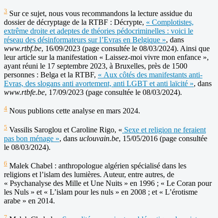
3
Sur ce sujet, nous vous recommandons la lecture assidue du
dossier de décryptage de la RTBF : Décrypte,
« Complotistes,
extrême droite et adeptes de théories pédocriminelles : voici le
réseau des désinformateurs sur l’Evras en Belgique »
, dans
www.rtbf.be
, 16/09/2023 (page consultée le 08/03/2024). Ainsi que
leur article sur la manifestation « Laissez-moi vivre mon enfance »,
ayant réuni le 17 septembre 2023, à Bruxelles, près de 1500
personnes : Belga et la RTBF,
« Aux côtés des manifestants anti-
Evras, des slogans anti avortement, anti LGBT et anti laïcité »
, dans
www.rtbfe.be
, 17/09/2023 (page consultée le 08/03/2024).
4
Nous publions cette analyse en mars 2024.
5
Vassilis Saroglou et Caroline Rigo, «
Sexe et religion ne feraient
pas bon ménage »
, dans
uclouvain.be
, 15/05/2016 (page consultée
le 08/03/2024).
6
Malek Chabel : anthropologue algérien spécialisé dans les
religions et l’islam des lumières. Auteur, entre autres, de
« Psychanalyse des Mille et Une Nuits » en 1996 ; « Le Coran pour
les Nuls » et « L’islam pour les nuls » en 2008 ; et « L’érotisme
arabe » en 2014.
7