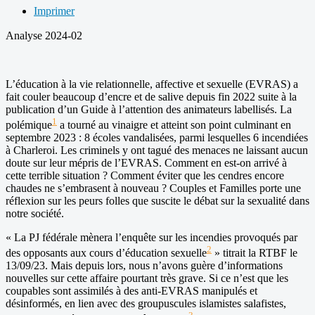
Imprimer
Analyse 2024-02
L’éducation à la vie relationnelle, affective et sexuelle (EVRAS) a
fait couler beaucoup d’encre et de salive depuis fin 2022 suite à la
publication d’un Guide à l’attention des animateurs labellisés. La
1
polémique
a tourné au vinaigre et atteint son point culminant en
septembre 2023 : 8 écoles vandalisées, parmi lesquelles 6 incendiées
à Charleroi. Les criminels y ont tagué des menaces ne laissant aucun
doute sur leur mépris de l’EVRAS. Comment en est-on arrivé à
cette terrible situation ? Comment éviter que les cendres encore
chaudes ne s’embrasent à nouveau ? Couples et Familles porte une
réflexion sur les peurs folles que suscite le débat sur la sexualité dans
notre société.
« La PJ fédérale mènera l’enquête sur les incendies provoqués par
2
des opposants aux cours d’éducation sexuelle
» titrait la RTBF le
13/09/23. Mais depuis lors, nous n’avons guère d’informations
nouvelles sur cette affaire pourtant très grave. Si ce n’est que les
coupables sont assimilés à des anti-EVRAS manipulés et
désinformés, en lien avec des groupuscules islamistes salafistes,