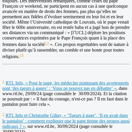
toujours. Des interventions remarquées, comme celles du pape
François ce weekend, ne participent en aucun cas à une quelconque
avancée en matière de droits des femmes, pas plus qu’elles ne
permettent aux fidèles d’évoluer sereinement en leur foi et en leur
société. Même l’Université catholique de Louvain, où le pape venait
fêter le 600e anniversaire, en est restée baba et a jugé bon de prendre
ses distances via un communiqué : « [l’UCL] déplore les positions
conservatrices exprimées par le Pape François quant à la place des
13
femmes dans la société
». Ces propos regrettables sont de nature à
diviser plutôt qu’à rassembler, un comble et une honte pour toutes
14
religions.
1
RTL Info, « Pour le pape, les médecins pratiquant des avortements
sont ‘des tueurs à gages’ : ‘Vous ne pouvez pas en débattre’ »
, dans
www.rtl.be
, 29/09/24 (page consultée le 30/09/2024). Et la citation
se poursuit par : « Il faut du courage, n'est-ce pas ? Il en faut dans le
pantalon pour faire cela ».
2
RTL Info et Christophe Giltay, « ‘Tueurs à gage’, ‘Il en avait dans
le pantalon’ : comment expliquer que le pape tienne des propos aussi
radicaux ? »
, sur
www.rtl.be
, 30/09/2024 (page consultée le
30/09/2024).