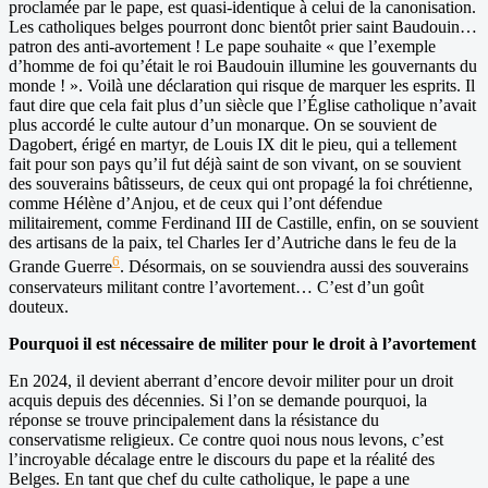
proclamée par le pape, est quasi-identique à celui de la canonisation.
Les catholiques belges pourront donc bientôt prier saint Baudouin…
patron des anti-avortement ! Le pape souhaite « que l’exemple
d’homme de foi qu’était le roi Baudouin illumine les gouvernants du
monde ! ». Voilà une déclaration qui risque de marquer les esprits. Il
faut dire que cela fait plus d’un siècle que l’Église catholique n’avait
plus accordé le culte autour d’un monarque. On se souvient de
Dagobert, érigé en martyr, de Louis IX dit le pieu, qui a tellement
fait pour son pays qu’il fut déjà saint de son vivant, on se souvient
des souverains bâtisseurs, de ceux qui ont propagé la foi chrétienne,
comme Hélène d’Anjou, et de ceux qui l’ont défendue
militairement, comme Ferdinand III de Castille, enfin, on se souvient
des artisans de la paix, tel Charles Ier d’Autriche dans le feu de la
6
Grande Guerre
. Désormais, on se souviendra aussi des souverains
conservateurs militant contre l’avortement… C’est d’un goût
douteux.
Pourquoi il est nécessaire de militer pour le droit à l’avortement
En 2024, il devient aberrant d’encore devoir militer pour un droit
acquis depuis des décennies. Si l’on se demande pourquoi, la
réponse se trouve principalement dans la résistance du
conservatisme religieux. Ce contre quoi nous nous levons, c’est
l’incroyable décalage entre le discours du pape et la réalité des
Belges. En tant que chef du culte catholique, le pape a une