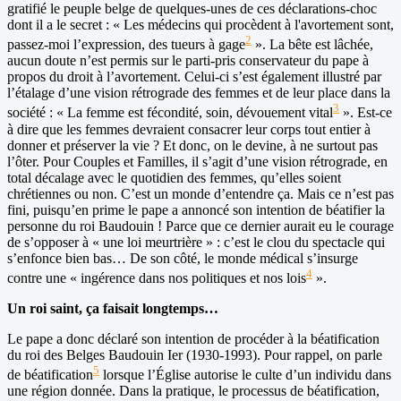
gratifié le peuple belge de quelques-unes de ces déclarations-choc
dont il a le secret : « Les médecins qui procèdent à l'avortement sont,
2
passez-moi l’expression, des tueurs à gage
». La bête est lâchée,
aucun doute n’est permis sur le parti-pris conservateur du pape à
propos du droit à l’avortement. Celui-ci s’est également illustré par
l’étalage d’une vision rétrograde des femmes et de leur place dans la
3
société : « La femme est fécondité, soin, dévouement vital
». Est-ce
à dire que les femmes devraient consacrer leur corps tout entier à
donner et préserver la vie ? Et donc, on le devine, à ne surtout pas
l’ôter. Pour Couples et Familles, il s’agit d’une vision rétrograde, en
total décalage avec le quotidien des femmes, qu’elles soient
chrétiennes ou non. C’est un monde d’entendre ça. Mais ce n’est pas
fini, puisqu’en prime le pape a annoncé son intention de béatifier la
personne du roi Baudouin ! Parce que ce dernier aurait eu le courage
de s’opposer à « une loi meurtrière » : c’est le clou du spectacle qui
s’enfonce bien bas… De son côté, le monde médical s’insurge
4
contre une « ingérence dans nos politiques et nos lois
».
Un roi saint, ça faisait longtemps…
Le pape a donc déclaré son intention de procéder à la béatification
du roi des Belges Baudouin Ier (1930-1993). Pour rappel, on parle
5
de béatification
lorsque l’Église autorise le culte d’un individu dans
une région donnée. Dans la pratique, le processus de béatification,