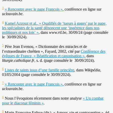
3
« Rencontre avec le pape François »
, conférence en ligne sur
uclouvain.be
.
4
Kamel Azzouz et al., « Qualifiés de ‘tueurs à gages’ par le pape,
les spécialistes de la santé dénoncent une ‘ingérence dans nos
politiques et nos lois’ »
, dans
www.rtl.be
, 30/09/24 (page consultée
le 30/09/2024).
5
Père Jean Evenou, « Dictionnaire des miracles et de
l’extraordinaire chrétien », Fayard, 2002, cité par
Conférence des
évêques de France, « Béatification et canonisation »
, dans
liturgie.catholique.fr
, s. d. (page consultée le 30/09/2024).
6
Listes de saints issus d’une famille princière
, dans
Wikipédia
,
03/05/2004 (page consultée le 30/09/2024).
7
« Rencontre avec le pape François »
, conférence en ligne sur
uclouvain.be
.
8
Nous l’évoquions récemment dans notre analyse
« Un combat
pour le diaconat féminin »
.
9
Marie-Françoise Falisse (dir.), « Amour, vie et contraception », éd.