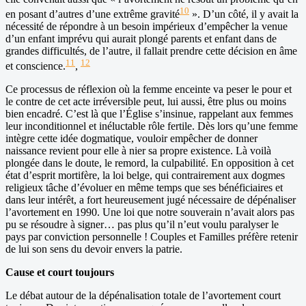
10
en posant d’autres d’une extrême gravité
». D’un côté, il y avait la
nécessité de répondre à un besoin impérieux d’empêcher la venue
d’un enfant imprévu qui aurait plongé parents et enfant dans de
grandes difficultés, de l’autre, il fallait prendre cette décision en âme
11
12
et conscience.
,
Ce processus de réflexion où la femme enceinte va peser le pour et
le contre de cet acte irréversible peut, lui aussi, être plus ou moins
bien encadré. C’est là que l’Église s’insinue, rappelant aux femmes
leur inconditionnel et inéluctable rôle fertile. Dès lors qu’une femme
intègre cette idée dogmatique, vouloir empêcher de donner
naissance revient pour elle à nier sa propre existence. Là voilà
plongée dans le doute, le remord, la culpabilité. En opposition à cet
état d’esprit mortifère, la loi belge, qui contrairement aux dogmes
religieux tâche d’évoluer en même temps que ses bénéficiaires et
dans leur intérêt, a fort heureusement jugé nécessaire de dépénaliser
l’avortement en 1990. Une loi que notre souverain n’avait alors pas
pu se résoudre à signer… pas plus qu’il n’eut voulu paralyser le
pays par conviction personnelle ! Couples et Familles préfère retenir
de lui son sens du devoir envers la patrie.
Cause et court toujours
Le débat autour de la dépénalisation totale de l’avortement court