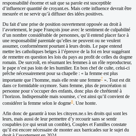
responsabilité énorme et sait que sa parole est susceptible
d’influencer quantité de croyant.es. Mais cette influence devrait être
mesurée et ne servir qu’à diffuser des idées positives.
Du fait d’une prise de position ouvertement opposée au droit à
l’avortement, le pape François joue avec le sentiment de culpabilité
d’un nombre considérable de personnes, qu’il entend placer face à
une responsabilité parentale qu’elles ne peuvent ou ne veulent
assumer, conformément pourtant à leurs droits. Le pape entend
mettre les catholiques belges à l’épreuve de la foi en leur suggérant
de remettre en question les lois du pays au profit de celles du dogme
romain. De surcroît, en résumant les femmes à un rôle reproducteur,
le pape n’est pas loin de les humilier. En bon chef de culte, celui-ci
prêche nécessairement pour sa chapelle : « la femme est plus
7
importante que l’homme, mais elle reste une femme
». Tout est dit
dans ce formidable oxymore. Sans femme, plus de procréation ni
personne pour s’occuper des enfants, donc plus de chrétienté à
l’horizon. Indispensable mais soumise, c’est ainsi qu’il convient de
8
considérer la femme selon le dogme
. Une honte.
Afin donc de garantir à tous les citoyen.ne.s les droits qui sont les
leurs, mais aussi de leur permettre d’y recourir sans se sentir
coupables (ce qui serait un comble), Couples et Familles constate
qu’il est encore nécessaire de monter aux barricades sur le sujet du
droit à l’avortement en 2024…