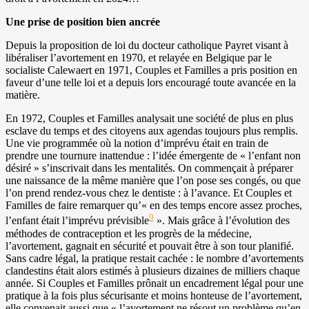
Une prise de position bien ancrée
Depuis la proposition de loi du docteur catholique Payret visant à
libéraliser l’avortement en 1970, et relayée en Belgique par le
socialiste Calewaert en 1971, Couples et Familles a pris position en
faveur d’une telle loi et a depuis lors encouragé toute avancée en la
matière.
En 1972, Couples et Familles analysait une société de plus en plus
esclave du temps et des citoyens aux agendas toujours plus remplis.
Une vie programmée où la notion d’imprévu était en train de
prendre une tournure inattendue : l’idée émergente de « l’enfant non
désiré » s’inscrivait dans les mentalités. On commençait à préparer
une naissance de la même manière que l’on pose ses congés, ou que
l’on prend rendez-vous chez le dentiste : à l’avance. Et Couples et
Familles de faire remarquer qu’« en des temps encore assez proches,
9
l’enfant était l’imprévu prévisible
». Mais grâce à l’évolution des
méthodes de contraception et les progrès de la médecine,
l’avortement, gagnait en sécurité et pouvait être à son tour planifié.
Sans cadre légal, la pratique restait cachée : le nombre d’avortements
clandestins était alors estimés à plusieurs dizaines de milliers chaque
année. Si Couples et Familles prônait un encadrement légal pour une
pratique à la fois plus sécurisante et moins honteuse de l’avortement,
elle convenait aussi que « l’avortement ne résout un problème qu’en