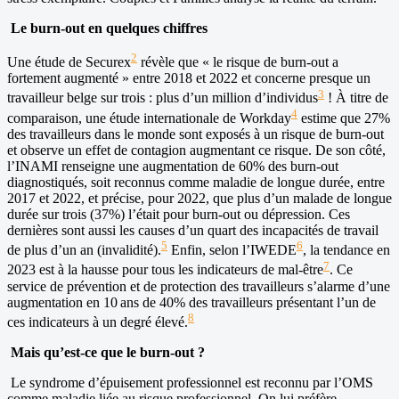
Le burn-out en quelques chiffres
2
Une étude de Securex
révèle que « le risque de burn-out a
fortement augmenté » entre 2018 et 2022 et concerne presque un
3
travailleur belge sur trois : plus d’un million d’individus
! À titre de
4
comparaison, une étude internationale de Workday
estime que 27%
des travailleurs dans le monde sont exposés à un risque de burn-out
et observe un effet de contagion augmentant ce risque. De son côté,
l’INAMI renseigne une augmentation de 60% des burn-out
diagnostiqués, soit reconnus comme maladie de longue durée, entre
2017 et 2022, et précise, pour 2022, que plus d’un malade de longue
durée sur trois (37%) l’était pour burn-out ou dépression. Ces
dernières sont aussi les causes d’un quart des incapacités de travail
5
6
de plus d’un an (invalidité).
Enfin, selon l’IWEDE
, la tendance en
7
2023 est à la hausse pour tous les indicateurs de mal-être
. Ce
service de prévention et de protection des travailleurs s’alarme d’une
augmentation en 10 ans de 40% des travailleurs présentant l’un de
8
ces indicateurs à un degré élevé.
Mais qu’est-ce que le burn-out ?
Le syndrome d’épuisement professionnel est reconnu par l’OMS
comme maladie liée au risque professionnel. On lui préfère