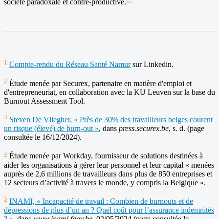
société paradoxale et contre-productive.
1
Compte-rendu du Réseau Santé Namur
sur Linkedin.
2
Étude menée par Securex, partenaire en matière d'emploi et
d'entrepreneuriat, en collaboration avec la KU Leuven sur la base du
Burnout Assessment Tool.
3
Steven De Vliegher, « Près de 30% des travailleurs belges courent
un risque (élevé) de burn-out »
, dans
press.securex.be
, s. d. (page
consultée le 16/12/2024).
4
Étude menée par Workday, fournisseur de solutions destinées à
aider les organisations à gérer leur personnel et leur capital « menées
auprès de 2,6 millions de travailleurs dans plus de 850 entreprises et
12 secteurs d’activité à travers le monde, y compris la Belgique ».
5
INAMI, « Incapacité de travail : Combien de burnouts et de
dépressions de plus d’un an ? Quel coût pour l’assurance indemnités
? »
, dans
www.inami.fgov.be
, 02/05/2024 (page consultée le