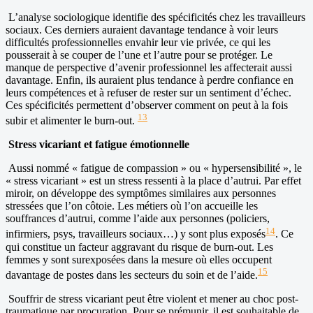
L’analyse sociologique identifie des spécificités chez les travailleurs
sociaux. Ces derniers auraient davantage tendance à voir leurs
difficultés professionnelles envahir leur vie privée, ce qui les
pousserait à se couper de l’une et l’autre pour se protéger. Le
manque de perspective d’avenir professionnel les affecterait aussi
davantage. Enfin, ils auraient plus tendance à perdre confiance en
leurs compétences et à refuser de rester sur un sentiment d’échec.
Ces spécificités permettent d’observer comment on peut à la fois
13
subir et alimenter le burn-out.
Stress vicariant et fatigue émotionnelle
Aussi nommé « fatigue de compassion » ou « hypersensibilité », le
« stress vicariant » est un stress ressenti à la place d’autrui. Par effet
miroir, on développe des symptômes similaires aux personnes
stressées que l’on côtoie. Les métiers où l’on accueille les
souffrances d’autrui, comme l’aide aux personnes (policiers,
14
infirmiers, psys, travailleurs sociaux…) y sont plus exposés
. Ce
qui constitue un facteur aggravant du risque de burn-out. Les
femmes y sont surexposées dans la mesure où elles occupent
15
davantage de postes dans les secteurs du soin et de l’aide.
Souffrir de stress vicariant peut être violent et mener au choc post-
traumatique par procuration. Pour se prémunir, il est souhaitable de