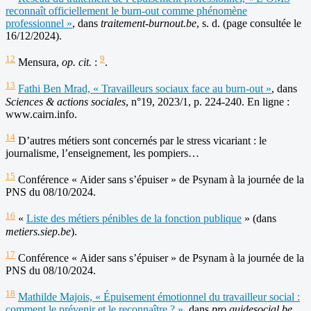
reconnaît officiellement le burn-out comme phénomène
professionnel »
, dans
traitement-burnout.be
, s. d. (page consultée le
16/12/2024).
12
9
Mensura,
o
p. cit.
:
.
13
Fathi Ben Mrad, « Travailleurs sociaux face au burn-out »
, dans
Sciences & actions sociales
, n°19, 2023/1, p. 224-240. En ligne :
www.cairn.info.
14
D’autres métiers sont concernés par le stress vicariant : le
journalisme, l’enseignement, les pompiers…
15
Conférence « Aider sans s’épuiser » de Psynam à la journée de la
PNS du 08/10/2024.
16
«
Liste des métiers pénibles de la fonction publique
» (dans
metiers.siep.be
).
17
Conférence « Aider sans s’épuiser » de Psynam à la journée de la
PNS du 08/10/2024.
18
Mathilde Majois, « Épuisement émotionnel du travailleur social :
comment le prévenir et le reconnaître ? »
, dans
pro.guidesocial.be
,