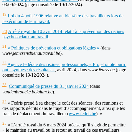
03/09/2024 (page consultée le 19/12/2024).
19
Loi du 4 août 1996 relative au bien-être des travailleurs lors de
l'exécution de leur travail.
20
Arrêté royal du 10 avril 2014 relatif à la prévention des risques
psychosociaux au travail
.
21
« Politiques de prévention et obligations légales »
(dans
www.jemesensbienautravail.be
).
22
Agence fédérale des risques professionnels, « Projet pilote burn-
out : synthèse des résultats »
, avril 2024, dans
www.fedris.be
(page
consultée le 19/12/2024).
23
Communiqué de presse du 31 janvier 2024
(dans
vandenbroucke.belgium.be
).
24
« Fedris prend à sa charge le coût des séances, des réunions et
des rapports décrits dans le trajet d’accompagnement, ainsi que les
frais de déplacement du travailleur (
www.fedris.be
). »
25
« L’arrêté royal du 6 mars 2024 précise qu’il s’agit de permettre
« le maintien au travail ou le retour au travail de ces travailleurs,