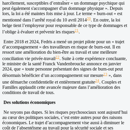
harcèlement, susceptibles d’entraîner « un dommage psychique qui
peut également s'accompagner d'un dommage physique ». Depuis
lors, la loi a été maintes fois mise à jour. Le terme « burn-out » est
20
mentionné dans l’arrêté royal du 10 avril 2014
. En outre, la loi
belge tient l’employeur pour responsable de ce type de dommages et
21
l’oblige à évaluer et prévenir les risques
.
Entre 2018 et 2024, Fedris a mené un projet pilote pour un « trajet
d’accompagnement » des travailleurs en risque de burn-out. Il en
ressort une amélioration du bien-être au travail et une meilleure
22
conciliation vie privée-travail
. Suite à cette expérience concluante,
le ministre de la santé Franck Vandenbroucke annonce en janvier
2024, que « toute personne présentant des signes de burn-out peut
23
désormais bénéficier d’un accompagnement sur mesure
», dans
24
une démarche confidentielle et entièrement gratuite
. Couples et
Familles applaudit cette avancée majeure dans l’amélioration des
conditions de travail de tous.
Des solutions économiques
Ne soyons pas dupes. Si les risques psychosociaux sont aujourd’hui
au cœur des politiques sociales, c’est entre autres pour des raisons
économiques. Le trajet d’accompagnement vise aussi à diminuer le
coût de l’absentéisme au travail pour la sécurité sociale et ses