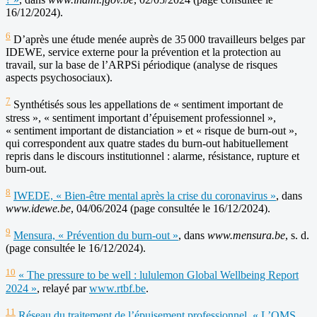
16/12/2024).
6
D’après une étude menée auprès de 35 000 travailleurs belges par
IDEWE, service externe pour la prévention et la protection au
travail, sur la base de l’ARPSi périodique (analyse de risques
aspects psychosociaux).
7
Synthétisés sous les appellations de « sentiment important de
stress », « sentiment important d’épuisement professionnel »,
« sentiment important de distanciation » et « risque de burn-out »,
qui correspondent aux quatre stades du burn-out habituellement
repris dans le discours institutionnel : alarme, résistance, rupture et
burn-out.
8
IWEDE, « Bien-être mental après la crise du coronavirus »
, dans
www.idewe.be
, 04/06/2024 (page consultée le 16/12/2024).
9
Mensura, « Prévention du burn-out »
, dans
www.mensura.be
, s. d.
(page consultée le 16/12/2024).
10
« The pressure to be well : lululemon Global Wellbeing Report
2024 »
, relayé par
www.rtbf.be
.
11
Réseau du traitement de l’épuisement professionnel, « L’OMS