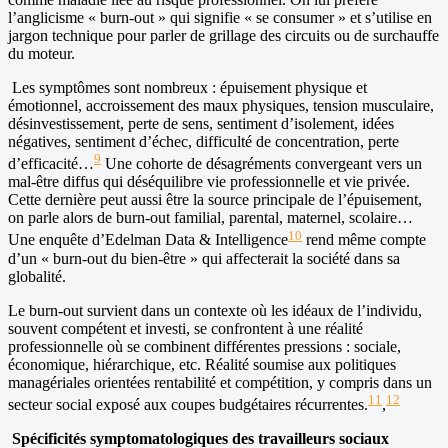
l’anglicisme « burn-out » qui signifie « se consumer » et s’utilise en
jargon technique pour parler de grillage des circuits ou de surchauffe
du moteur.
Les symptômes sont nombreux : épuisement physique et
émotionnel, accroissement des maux physiques, tension musculaire,
désinvestissement, perte de sens, sentiment d’isolement, idées
négatives, sentiment d’échec, difficulté de concentration, perte
9
d’efficacité…
Une cohorte de désagréments convergeant vers un
mal-être diffus qui déséquilibre vie professionnelle et vie privée.
Cette dernière peut aussi être la source principale de l’épuisement,
on parle alors de burn-out familial, parental, maternel, scolaire…
10
Une enquête d’Edelman Data & Intelligence
rend même compte
d’un « burn-out du bien-être » qui affecterait la société dans sa
globalité.
Le burn-out survient dans un contexte où les idéaux de l’individu,
souvent compétent et investi, se confrontent à une réalité
professionnelle où se combinent différentes pressions : sociale,
économique, hiérarchique, etc. Réalité soumise aux politiques
managériales orientées rentabilité et compétition, y compris dans un
11
12
secteur social exposé aux coupes budgétaires récurrentes.
,
Spécificités symptomatologiques des travailleurs sociaux