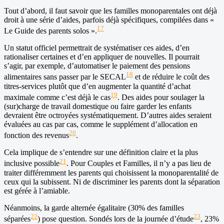
Tout d’abord, il faut savoir que les familles monoparentales ont déjà
droit à une série d’aides, parfois déjà spécifiques, compilées dans «
17
Le Guide des parents solos ».
Un statut officiel permettrait de systématiser ces aides, d’en
rationaliser certaines et d’en appliquer de nouvelles. Il pourrait
s’agir, par exemple, d’automatiser le paiement des pensions
18
alimentaires sans passer par le SECAL
et de réduire le coût des
titres-services plutôt que d’en augmenter la quantité d’achat
19
maximale comme c’est déjà le cas
. Des aides pour soulager la
(sur)charge de travail domestique ou faire garder les enfants
devraient être octroyées systématiquement. D’autres aides seraient
évaluées au cas par cas, comme le supplément d’allocation en
20
fonction des revenus
.
Cela implique de s’entendre sur une définition claire et la plus
21
inclusive possible
. Pour Couples et Familles, il n’y a pas lieu de
traiter différemment les parents qui choisissent la monoparentalité de
ceux qui la subissent. Ni de discriminer les parents dont la séparation
est gérée à l’amiable.
Néanmoins, la garde alternée égalitaire (30% des familles
22
23
séparées
) pose question. Sondés lors de la journée d’étude
, 23%