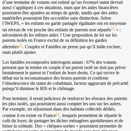
d’une trentaine de votants ont estimé qu’un éventuel statut devrait
aussi s’appliquer à ces situations, mais que les aides financières
pourraient être ajustées au temps de garde, tandis que des aides
matérielles pourraient être accordées sans distinction. Selon
l’IWEPS, « les enfants en garde partagée égalitaire ont en moyenne
24
un niveau de vie proche des enfants de parents non séparés
» :
nécessitent-ils les mêmes aides ? Une proposition de loi sur les
parents isolés en France exclut de sa définition les gardes
25
alternées
. Couples et Familles ne pense pas qu’il faille exclure,
mais plutôt ajuster.
Les familles recomposées interrogent autant : 67% des votants
pensent que la remise en couple d’un parent isolé ne doit pas priver
brutalement le parent ni l’enfant de leurs droits. Ce qui ravive le
débat sur la reconnaissance des beaux-parents et confirme
l’obsolescence du statut de cohabitant, facteur aggravant de précarité
puisqu’il diminue le RIS et le chômage.
Pour terminer, il serait judicieux de renforcer les réseaux des parents
les plus isolés, qui pourraient aussi compter les uns sur les autres.
Par exemple, en séjournant dans des habitats collectifs dédiés,
26
comme il en existe en France
, lesquels permettent de répartir le
coût du loyer, de partager les tâches ménagères quotidiennes et de
briser la solitude. Des « chèques-sorties » pourraient permettre de