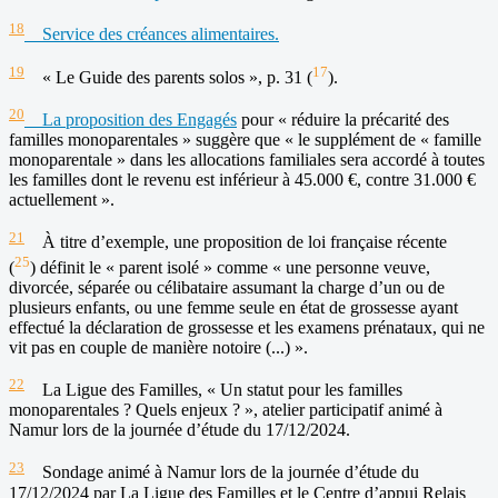
18
Service des créances alimentaires.
19
17
« Le Guide des parents solos », p. 31 (
).
20
La proposition des Engagés
pour « réduire la précarité des
familles monoparentales » suggère que « le supplément de « famille
monoparentale » dans les allocations familiales sera accordé à toutes
les familles dont le revenu est inférieur à 45.000 €, contre 31.000 €
actuellement ».
21
À titre d’exemple, une proposition de loi française récente
25
(
) définit le « parent isolé » comme « une personne veuve,
divorcée, séparée ou célibataire assumant la charge d’un ou de
plusieurs enfants, ou une femme seule en état de grossesse ayant
effectué la déclaration de grossesse et les examens prénataux, qui ne
vit pas en couple de manière notoire (...) ».
22
La Ligue des Familles, « Un statut pour les familles
monoparentales ? Quels enjeux ? », atelier participatif animé à
Namur lors de la journée d’étude du 17/12/2024.
23
Sondage animé à Namur lors de la journée d’étude du
17/12/2024 par La Ligue des Familles et le Centre d’appui Relais