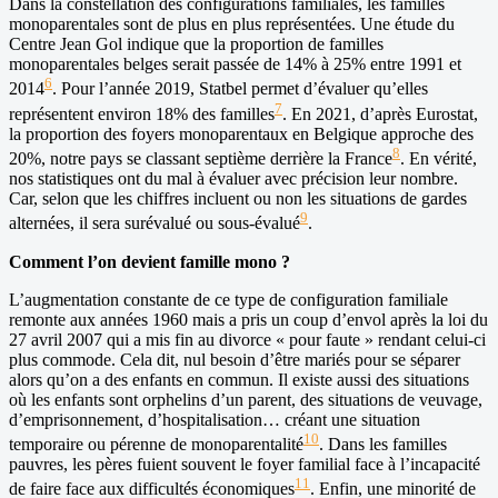
Dans la constellation des configurations familiales, les familles
monoparentales sont de plus en plus représentées. Une étude du
Centre Jean Gol indique que la proportion de familles
monoparentales belges serait passée de 14% à 25% entre 1991 et
6
2014
. Pour l’année 2019, Statbel permet d’évaluer qu’elles
7
représentent environ 18% des familles
. En 2021, d’après Eurostat,
la proportion des foyers monoparentaux en Belgique approche des
8
20%, notre pays se classant septième derrière la France
. En vérité,
nos statistiques ont du mal à évaluer avec précision leur nombre.
Car, selon que les chiffres incluent ou non les situations de gardes
9
alternées, il sera surévalué ou sous-évalué
.
Comment l’on devient famille mono ?
L’augmentation constante de ce type de configuration familiale
remonte aux années 1960 mais a pris un coup d’envol après la loi du
27 avril 2007 qui a mis fin au divorce « pour faute » rendant celui-ci
plus commode. Cela dit, nul besoin d’être mariés pour se séparer
alors qu’on a des enfants en commun. Il existe aussi des situations
où les enfants sont orphelins d’un parent, des situations de veuvage,
d’emprisonnement, d’hospitalisation… créant une situation
10
temporaire ou pérenne de monoparentalité
. Dans les familles
pauvres, les pères fuient souvent le foyer familial face à l’incapacité
11
de faire face aux difficultés économiques
. Enfin, une minorité de