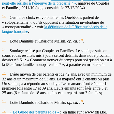
peut-elle résister à l’épreuve de la précarité ? »
, analyse de Couples
et Familles, 2011/10 (page consultée le 27/12/2024).
12
Quand ce choix est volontaire, les Québécois parlent de
« soloparentalité », qu’ils opposent à la situation involontaire de
« monoparentalité » : voir
la définition de l’Office québécois de la
langue française
.
13
9
Lotte Damhuis et Charlotte Maisin,
op. cit.
:
.
14
Sondage réalisé par Couples et Familles. Le sondage suit son
cours et des résultats mis à jours seront détaillés dans notre prochain
dossier n°151 : « Comment trouver du temps pour soi quand on est à
la tête d’une famille monoparentale ? », à paraître en mars 2025.
15
L’âge moyen de ces parents est de 42 ans, avec un minimum de
32 ans et un maximum de 53 ans. La majorité ont 2 enfants ou plus.
Un seul papa a répondu au sondage. Les mamans l’ont été pour la
première fois entre 17 et 39 ans. Leurs enfants sont âgés entre 3 et
25 ans (6 enfants de 18 ans et plus étant répartis sur 3 familles).
16
9
Lotte Damhuis et Charlotte Maisin,
op. cit.
:
.
17
« Le Guide des parents solos »
: en ligne sur : www.fdss.be.