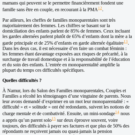
mamans qui peuvent se le permettre financièrement fondent une
12
famille sans être en couple, en recourant à la PMA
.
Par ailleurs, les cheffes de familles monoparentales sont très
majoritairement des femmes. Les chiffres se basant sur la
domiciliation des enfants parlent de 85% de femmes. Ceux incluant
les gardes alternées parlent plutôt de 65% d’enfants dont la mère a la
13
garde principale et de 25% d’enfants en garde alternée égalitaire
.
Dans les deux cas, il est nécessaire d’en faire un combat féminin :
les femmes étant davantage exposées aux risques de précarité, à la
surcharge de travail domestique et à la responsabilité de l’éducation
et du soin des enfants. L’entrée en monoparentalité amplifie la
plupart du temps ces difficultés spécifiques.
Quelles difficultés ?
À Namur, lors du Salon des Familles monoparentales, Couples et
Familles a récolté les témoignages d’une vingtaine de parents. Nous
leur avons demandé d’exprimer en un mot leur monoparentalité : «
difficulté » et « solitude » ont été redondants, suivent les notions de
14
charge mentale et de combativité. Ensuite, un mini-sondage
nous
15
a appris qu’un parent solo
sur deux éprouve souvent, voire
toujours, des difficultés à payer ses factures et que plus de 50% des
répondants ne reçoivent jamais ou quasi-jamais la pension