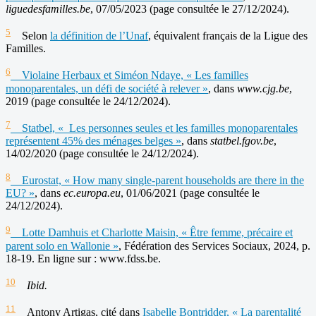
liguedesfamilles.be
, 07/05/2023 (page consultée le 27/12/2024).
5
Selon
la définition de l’Unaf
, équivalent français de la Ligue des
Familles.
6
Violaine Herbaux et Siméon Ndaye, « Les familles
monoparentales, un défi de société à relever »
, dans
www.cjg.be
,
2019 (page consultée le 24/12/2024).
7
Statbel, « Les personnes seules et les familles monoparentales
représentent 45% des ménages belges »
, dans
statbel.fgov.be
,
14/02/2020 (page consultée le 24/12/2024).
8
Eurostat, « How many single-parent households are there in the
EU? »
, dans
ec.europa.eu
, 01/06/2021 (page consultée le
24/12/2024).
9
Lotte Damhuis et Charlotte Maisin, « Être femme, précaire et
parent solo en Wallonie »
, Fédération des Services Sociaux, 2024, p.
18-19. En ligne sur : www.fdss.be.
10
Ibid.
11
Antony Artigas, cité dans
Isabelle Bontridder, « La parentalité