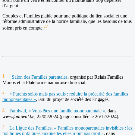
sortir boire un verre et rencontrer du monde sans trop dépenser
d’argent.
Couples et Familles plaide pour une politique du lien social et une
réforme administrative de la norme familiale, que les besoins de tous
27
soient pris en compte.
1
Salon des Familles parentales
, organisé par Relais Familles
Monos et la Plateforme namuroise du social.
2
« Parents solos mais pas seuls : réduire la précarité des familles
monoparentales »
, issu du projet de société des Engagés.
3
Famiwal, « Vous êtes une famille monoparentale »
, dans
www.famiwal.be
, 22/05/2024 (page consultée le 26/12/2024).
4
La Ligue des Familles, « Familles monoparentales invisibles : les
politiques publiques auxquelles elles n’ont pas droit »
, dans