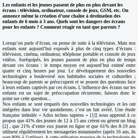
Les enfants et les jeunes passent de plus en plus devant les
écrans : télévision, ordinateur, console de jeux, GSM, etc. On
annonce même la création d’une chaîne à destination des
enfants de 6 mois à 3 ans. Quels sont les dangers des écrans
pour les enfants ? Comment réagir en tant que parents ?
Lorsqu’on parle d’écran, on pense de suite à la télévision. Mais nos
enfants sont aujourd’hui exposés à plus de cinq types d’écrans :
télévision, cinéma, ordinateur, téléphone portable et console de jeux
vidéos. Suréquipés, les jeunes passent de plus en plus de temps
devant ces écrans : le temps moyen est aujourd’hui estimé entre
quatre et cinq heures par jour. Le développement des nouvelles
technologies a bouleversé nos habitudes sociales et culturelles ;
beaucoup de parents se préoccupent et se posent des questions face
à leurs enfants captivés par ces écrans. L’influence des écrans sur les
enfants est un sujet de préoccupation récurrente, faisons donc le
point sur cette question...
Nos enfants se sont emparés des nouvelles technologies et les ont
intégrées dans leur vie quotidienne, c’est un fait avéré. Une étude
française intitulée « Ados techno sapiens » [1]] nous apprend à ce
propos que 41% des jeunes de 12 à 15 ans créent ou gèrent un blog
[2] , que 21% d’entre eux jouent en ligne et que 61% des 8-19 ans
utilisent régulièrement les messageries instantanées (après 16 ans, ils
sont 80% à l’utiliser). A cette utilisation massive de la technologie de