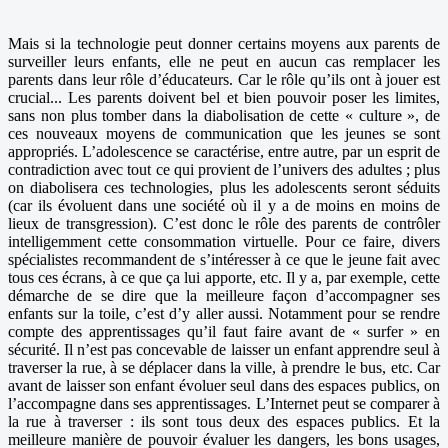
Mais si la technologie peut donner certains moyens aux parents de
surveiller leurs enfants, elle ne peut en aucun cas remplacer les
parents dans leur rôle d’éducateurs. Car le rôle qu’ils ont à jouer est
crucial... Les parents doivent bel et bien pouvoir poser les limites,
sans non plus tomber dans la diabolisation de cette « culture », de
ces nouveaux moyens de communication que les jeunes se sont
appropriés. L’adolescence se caractérise, entre autre, par un esprit de
contradiction avec tout ce qui provient de l’univers des adultes ; plus
on diabolisera ces technologies, plus les adolescents seront séduits
(car ils évoluent dans une société où il y a de moins en moins de
lieux de transgression). C’est donc le rôle des parents de contrôler
intelligemment cette consommation virtuelle. Pour ce faire, divers
spécialistes recommandent de s’intéresser à ce que le jeune fait avec
tous ces écrans, à ce que ça lui apporte, etc. Il y a, par exemple, cette
démarche de se dire que la meilleure façon d’accompagner ses
enfants sur la toile, c’est d’y aller aussi. Notamment pour se rendre
compte des apprentissages qu’il faut faire avant de « surfer » en
sécurité. Il n’est pas concevable de laisser un enfant apprendre seul à
traverser la rue, à se déplacer dans la ville, à prendre le bus, etc. Car
avant de laisser son enfant évoluer seul dans des espaces publics, on
l’accompagne dans ses apprentissages. L’Internet peut se comparer à
la rue à traverser : ils sont tous deux des espaces publics. Et la
meilleure manière de pouvoir évaluer les dangers, les bons usages,