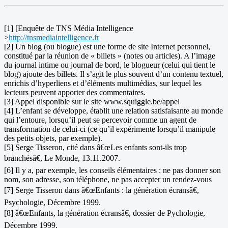
[1] [Enquête de TNS Média Intelligence
>
http://tnsmediaintelligence.fr
[2] Un blog (ou blogue) est une forme de site Internet personnel,
constitué par la réunion de « billets » (notes ou articles). A l’image
du journal intime ou journal de bord, le blogueur (celui qui tient le
blog) ajoute des billets. Il s’agit le plus souvent d’un contenu textuel,
enrichis d’hyperliens et d’éléments multimédias, sur lequel les
lecteurs peuvent apporter des commentaires.
[3] Appel disponible sur le site www.squiggle.be/appel
[4] L’enfant se développe, établit une relation satisfaisante au monde
qui l’entoure, lorsqu’il peut se percevoir comme un agent de
transformation de celui-ci (ce qu’il expérimente lorsqu’il manipule
des petits objets, par exemple).
[5] Serge Tisseron, cité dans â€œLes enfants sont-ils trop
branchésâ€, Le Monde, 13.11.2007.
[6] Il y a, par exemple, les conseils élémentaires : ne pas donner son
nom, son adresse, son téléphone, ne pas accepter un rendez-vous
[7] Serge Tisseron dans â€œEnfants : la génération écransâ€,
Psychologie, Décembre 1999.
[8] â€œEnfants, la génération écransâ€, dossier de Pychologie,
Décembre 1999.