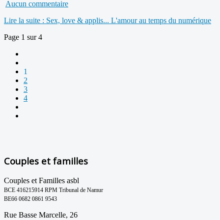
Aucun commentaire
Lire la suite : Sex, love & applis... L'amour au temps du numérique
Page 1 sur 4
1
2
3
4
Couples et familles
Couples et Familles asbl
BCE 416215914 RPM Tribunal de Namur
BE66 0682 0861 9543
Rue Basse Marcelle, 26