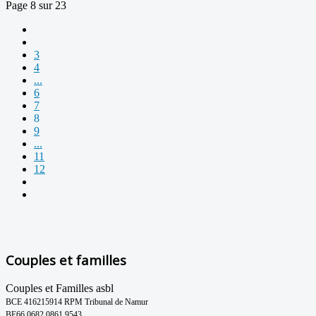
Page 8 sur 23
3
4
...
6
7
8
9
...
11
12
Couples et familles
Couples et Familles asbl
BCE 416215914 RPM Tribunal de Namur
BE66 0682 0861 9543