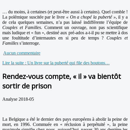
… du moins, à certaines (et peut-être aussi à certains). Quel comble !
La polémique suscitée par le livre
« On a chopé la puberté »
, il y a
de cela quelques semaines, n’a pas laissé indifférente l’équipe de
Couples et Familles
. Comment un ouvrage, non pas scientifique
mais ludique et « fun », destiné aux pré-ados a-t-il pu se mettre à dos
une foultitude d’internautes en si peu de temps ?
Couples et
Familles
s’interroge.
Aucun commentaire
Lire la suite : Un livre sur la puberté qui file des boutons…
Rendez-vous compte, « il » va bientôt
sortir de prison
Analyse 2018-05
La Belgique a été le dernier des pays européens à abolir la peine de
mort, en 1996. Commuée en « réclusion à perpétuité », la peine
maximale signifie chez nous, aujourd’hui, passer 30 ans derrière les