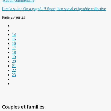
Aucun commentaire
Lire la suite : On a gagné !!! Sport, lien social et hystérie collective
Page 20 sur 23
14
15
16
17
18
19
20
21
22
23
Couples et familles